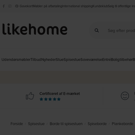
Gavekort
Møbler på afbetaling
International shipping
Kundeklub
Salg til offentlige i
Udendørsmøbler
Tilbud
Nyheder
Stue
Spisestue
Soveværelse
Entré
Boligtilbehør
B
Certificeret af E-mærket
Forside
Spisestue
Borde til spisestuen
Spiseborde
Plankeborde
/
/
/
/