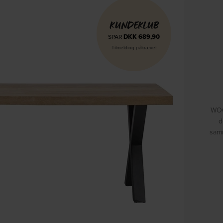
KUNDEKLUB
DKK
689,90
SPAR
Tilmelding påkrævet
WOO
d
samm