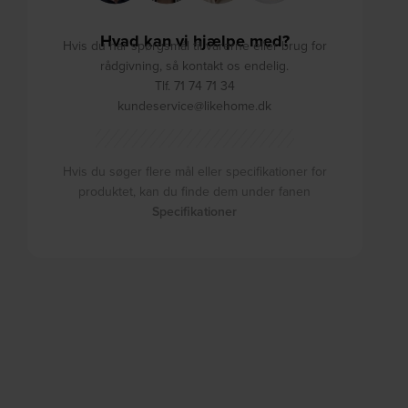
Hvad kan vi hjælpe med?
Hvis du har spørgsmål til varerne eller brug for
rådgivning, så kontakt os endelig.
Tlf. 71 74 71 34
kundeservice@likehome.dk
Hvis du søger flere mål eller specifikationer for
produktet, kan du finde dem under fanen
Specifikationer