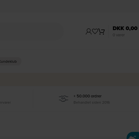
DKK
0,00
0
varer
 Kundeklub
+ 50.000 ordrer
ervarer
Behandlet siden 2016
Ti