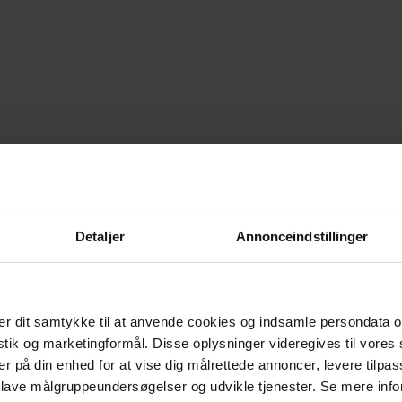
Levering & retur
Om brandet
 bringer både stil og funktionalitet til dine måltider og
Detaljer
Annonceindstillinger
 i kvalitetsmangotræ med en kalkvask finish, har dette bord
ykkelse på 5,5 cm. Finishen på bordpladen giver en hvidvasket
lfører en æstetisk appel og giver hver bord sin unikke
r dit samtykke til at anvende cookies og indsamle persondata o
istik og marketingformål. Disse oplysninger videregives til vore
isebords look. Benene er fremstillet af robuste stålrør med
er på din enhed for at vise dig målrettede annoncer, levere tilpas
til det lyse træ og forstærker bordets storby-agtige og
 lave målgruppeundersøgelser og udvikle tjenester. Se mere inf
180 cm og dybde 90 cm, tilbyder Tablo A rigelig plads til 6-