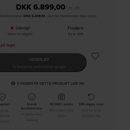
DKK
6.899,00
/ pr. stk
Medlemsrabat:
DKK
6.209,10
– kun for medlemmer (læs mere)
Udsolgt
Fragtpris
Varen er udgået
fra kr. 299
 på lager
UDSOLGT
Få besked når varen kommer på lager
5
KIGGER PÅ DETTE PRODUKT LIGE NU
mærket
Dansk
50.000+ ordrer
365 dages retur
kundeservice
yg og
Behandlet med
God tid til at
Vi sidder klar i
dkendt
omhu
beslutte dig
Aalborg
bshop