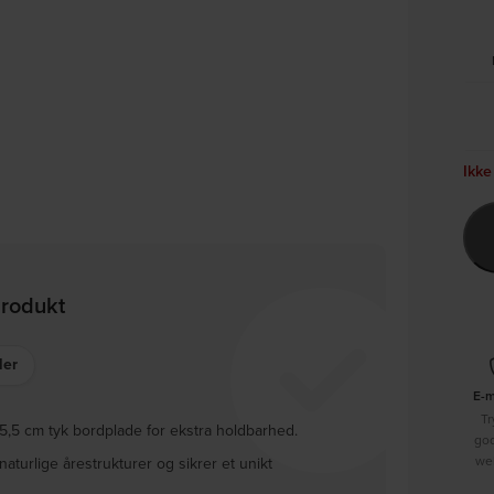
Ikke
produkt
ler
E-
Tr
5,5 cm tyk bordplade for ekstra holdbarhed.
go
we
aturlige årestrukturer og sikrer et unikt