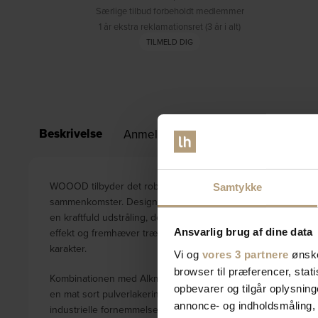
Særlige tilbud forbeholdt medlemmer
1 år ekstra reklamationsret (3 år i alt)
TILMELD DIG
Beskrivelse
Anmeldelser (0)
Specifikationer
WOOOD tilbyder det robuste og moderne Tablo A spisebord, der
Samtykke
sammenkomster. Designet med en naturlig farve og fremstillet
en kraftfuld udstråling, der understøttes af en bordplades t
effekt og fremhæver træets naturlige årestrukturer, hvilket ti
Ansvarlig brug af dine data
karakter.
Vi og
vores 3 partnere
ønske
browser til præferencer, stat
Kombinationen med Alkmaar-benene i metal fuldender dette sp
opbevarer og tilgår oplysning
en mat sort pulverlakering, hvilket tilfører en skarp kontrast 
annonce- og indholdsmåling,
industrielle fornemmelse. Med målene på højde 75 cm, bredde 