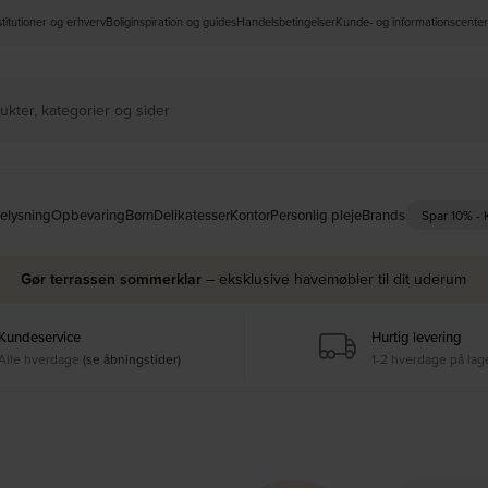
nstitutioner og erhverv
Boliginspiration og guides
Handelsbetingelser
Kunde- og informationscenter
elysning
Opbevaring
Børn
Delikatesser
Kontor
Personlig pleje
Brands
Spar 10% -
Gør terrassen sommerklar
– eksklusive havemøbler til dit uderum
Kundeservice
Hurtig levering
Alle hverdage
(se åbningstider)
1-2 hverdage på lag