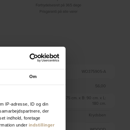
Fortrydelsesret på 365 dage
Prisgaranti på alle varer
Information
VARENR.
WO375905-A
Om
VÆGT
56,00
H: 75 cm. x B: 90 cm. x L:
STØRRELSE
180 cm.
m IP-adresse, ID og din
s samarbejdspartnere, der
VARIANT
Krydsben
set indhold, foretage
ormation under
indstillinger
BRAND
WOOOD