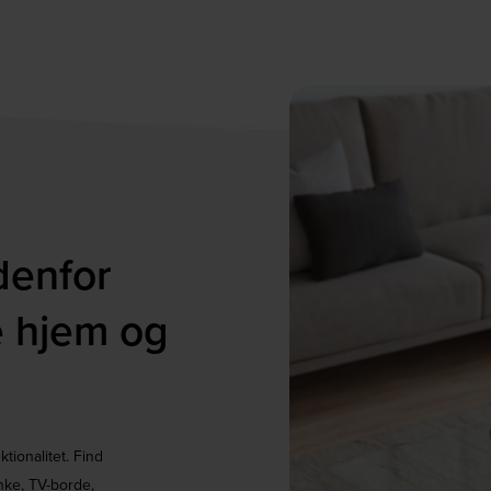
denfor
e hjem og
tionalitet. Find
ænke, TV-borde,