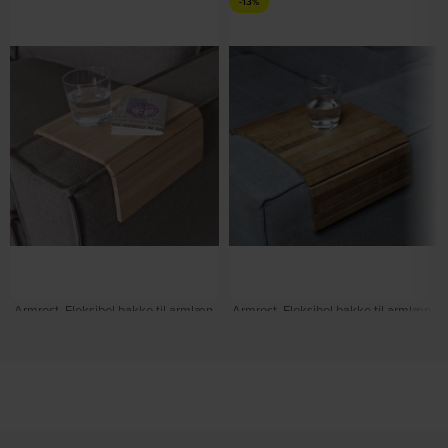
-13%
Armrest, Fleksibel bakke til armlæn,
Armrest, Fleksibel bakke til armlæn,
lys natur, 44x24 cm, eg by WOOOD
natur, 44x24 cm, eg by WOOOD
På lager
På lager
DKK
269,00
DKK
235,00
DKK
269,00