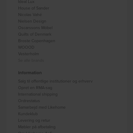
Ideal Lux
House of Sander
Nicolas Vahé
Nielsen Design
Oscarssons Móbel
Quilts of Denmark
Broste Copenhagen
WOOOD
Vesterholm
Se alle brands
Information
Salg til offentlige institutioner og erhverv
Opret en RMA-sag
International shipping
Ordrestatus
Samarbejd med Likehome
Kundeklub
Levering og retur
Møbler på afbetaling