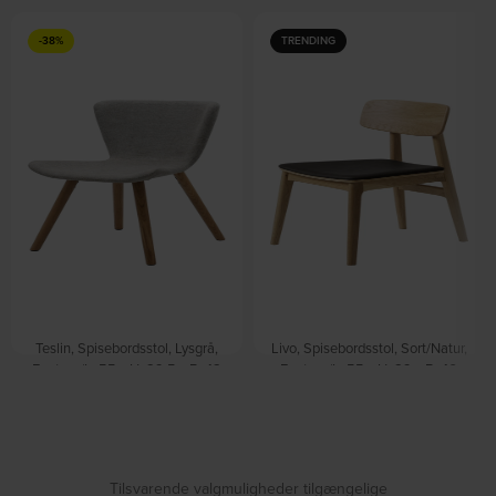
-38%
TRENDING
Teslin, Spisebordsstol, Lysgrå,
Livo, Spisebordsstol, Sort/Natur,
Egetræ (L: 55 x H: 82.5 x B: 48
Egetræ (L: 55 x H: 82 x B: 46
cm.) by Nordique Design
cm.) by Nordique Design
På lager
På lager
DKK
520,00
DKK
839,00
DKK
949,00
Tilsvarende valgmuligheder tilgængelige