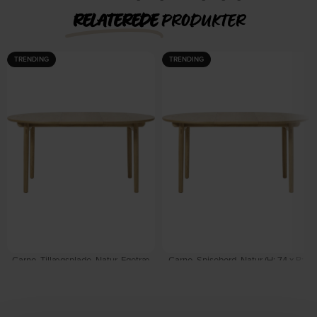
RELATEREDE
PRODUKTER
TRENDING
TRENDING
Carno, Tillægsplade, Natur, Egetræ
Carno, Spisebord, Natur (H: 74 x B:
(L: 120 x H: 4.3 x B: 45 cm.) by
120 cm.) by Nordique Design
På lager
Nordique Design
På lager