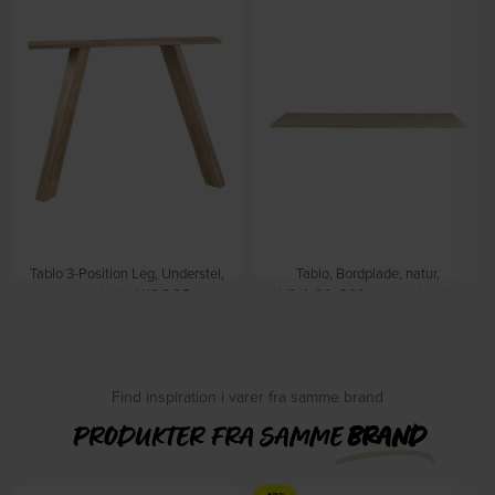
Tablo 3-Position Leg, Understel,
Tablo, Bordplade, natur,
eg, natur by WOOOD
H2,4x90x200 cm, egetræ by
På lager
WOOOD
På lager
DKK
1.379,00
DKK
1.979,00
Find inspiration i varer fra samme brand
PRODUKTER FRA SAMME
BRAND