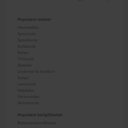
Populære møbler
Havemøbler
Spisestole
Spiseborde
Sofaborde
Sofaer
TV-borde
Skænke
Understel & bordben
Sofaer
Lænestole
Højskabe
Vitrineskabe
Skriveborde
Populære boligtilbehør
Badeværelsestilbehør