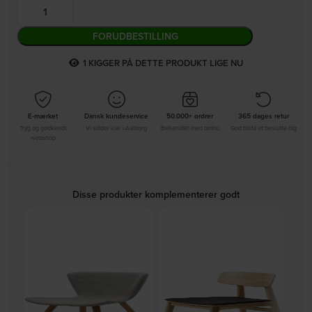
FORUDBESTILLING
3
KIGGER PÅ DETTE PRODUKT LIGE NU
E-mærket
Dansk kundeservice
50.000+ ordrer
365 dages retur
Tryg og godkendt
Vi sidder klar i Aalborg
Behandlet med omhu
God tid til at beslutte dig
webshop
Disse produkter komplementerer godt