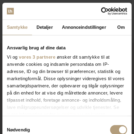
DKK
5.249,00
DKK
1.239,00
Samtykke
Detaljer
Annonceindstillinger
Om
Ansvarlig brug af dine data
Vi og
vores 3 partnere
ønsker dit samtykke til at
anvende cookies og indsamle persondata om IP-
Vi er
specialister
indenfor
adresse, ID og din browser til præferencer, statistik og
indretning af private hjem og
marketingformål. Disse oplysninger videregives til vores
samarbejdspartnere, der opbevarer og tilgår oplysninger
erhvervslokaler​
på din enhed for at vise dig målrettede annoncer, levere
tilpasset indhold, foretage annonce- og indholdsmåling,
lave målgruppeundersøgelser og udvikle tjenester. Se
Vores brede sortiment forvandler dit rum med stil og
mere information under
indstillinger
og i vores
funktionalitet. Find tidløst design, æstetik, eller
persondatapolitik. Du kan altid trække dit samtykke
Samtykkevalg
farverigt interiør. Vi har skænke, TV-borde, bordben,
tilbage eller ændre indstillinger fra vores
Nødvendig