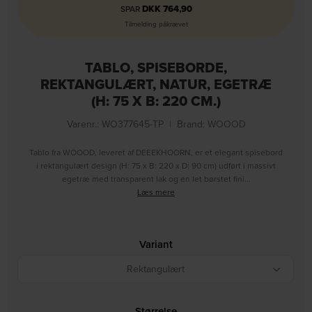
DKK
764,90
SPAR
Tilmelding påkrævet
TABLO, SPISEBORDE,
REKTANGULÆRT, NATUR, EGETRÆ
(H: 75 X B: 220 CM.)
Varenr.: WO377645-TP
|
Brand:
WOOOD
Tablo fra WOOOD, leveret af DEEEKHOORN, er et elegant spisebord
i rektangulært design (H: 75 x B: 220 x D: 90 cm) udført i massivt
egetræ med transparent lak og en let børstet fini…
Læs mere
Variant
Rektangulært
Størrelse