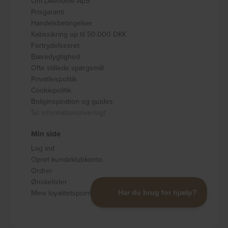
Om Likehome ApS
Prisgaranti
Handelsbetingelser
Købssikring op til 50.000 DKK
Fortrydelsesret
Bæredygtighed
Ofte stillede spørgsmål
Privatlivspolitik
Cookiepolitik
Boliginspiration og guides
Se informationsoversigt
Min side
Log ind
Opret kundeklubkonto
Ordrer
Ønskelister
Mine loyalitetspoints