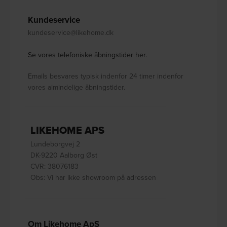
Kundeservice
kundeservice@likehome.dk
Se vores telefoniske åbningstider her.
Emails besvares typisk indenfor 24 timer indenfor
vores almindelige åbningstider.
LIKEHOME APS
Lundeborgvej 2
DK-9220 Aalborg Øst
CVR: 38076183
Obs: Vi har ikke showroom på adressen
Om Likehome ApS