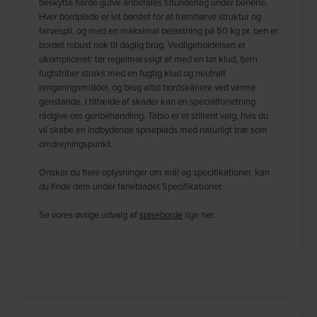
beskytte hårde gulve anbefales filtunderlag under benene.
Hver bordplade er let børstet for at fremhæve struktur og
farvespil, og med en maksimal belastning på 50 kg pr. ben er
bordet robust nok til daglig brug. Vedligeholdelsen er
ukompliceret: tør regelmæssigt af med en tør klud, fjern
fugtstriber straks med en fugtig klud og neutralt
rengøringsmiddel, og brug altid bordskånere ved varme
genstande. I tilfælde af skader kan en specialforretning
rådgive om genbehandling. Tablo er et stilrent valg, hvis du
vil skabe en indbydende spiseplads med naturligt træ som
omdrejningspunkt.
Ønsker du flere oplysninger om mål og specifikationer, kan
du finde dem under fanebladet Specifikationer.
Se vores øvrige udvalg af
spiseborde
lige her.