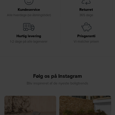
Kundeservice
Returret
Alle hverdage (se åbningstider)
365 dage
Hurtig levering
Prisgaranti
1-2 dage på alle lagervarer
Vi matcher prisen
Følg os på Instagram
Bliv inspireret af de nyeste boligtrends
☀️ Sommerens favorit til terrassen ☀️⁠
☀️ Sommerens naturlige
...
samlingspunkt⁠
...
8
0