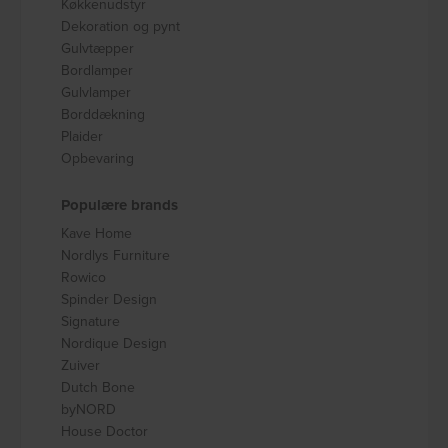
Køkkenudstyr
Dekoration og pynt
Gulvtæpper
Bordlamper
Gulvlamper
Borddækning
Plaider
Opbevaring
Populære brands
Kave Home
Nordlys Furniture
Rowico
Spinder Design
Signature
Nordique Design
Zuiver
Dutch Bone
byNORD
House Doctor