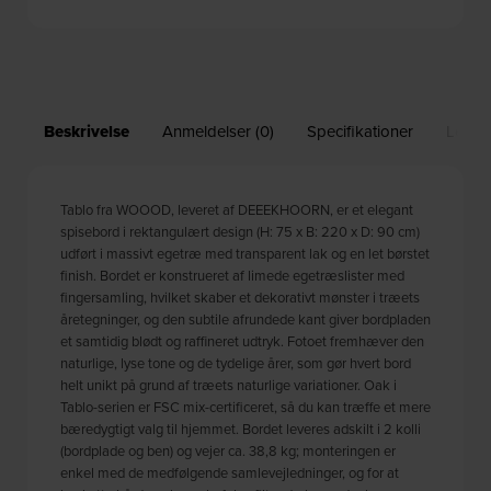
Beskrivelse
Anmeldelser (0)
Specifikationer
Leveri
Tablo fra WOOOD, leveret af DEEEKHOORN, er et elegant
spisebord i rektangulært design (H: 75 x B: 220 x D: 90 cm)
udført i massivt egetræ med transparent lak og en let børstet
finish. Bordet er konstrueret af limede egetræslister med
fingersamling, hvilket skaber et dekorativt mønster i træets
åretegninger, og den subtile afrundede kant giver bordpladen
et samtidig blødt og raffineret udtryk. Fotoet fremhæver den
naturlige, lyse tone og de tydelige årer, som gør hvert bord
helt unikt på grund af træets naturlige variationer. Oak i
Tablo-serien er FSC mix-certificeret, så du kan træffe et mere
bæredygtigt valg til hjemmet. Bordet leveres adskilt i 2 kolli
(bordplade og ben) og vejer ca. 38,8 kg; monteringen er
enkel med de medfølgende samlevejledninger, og for at