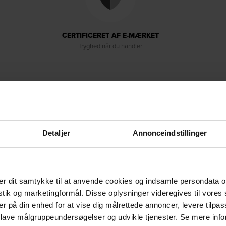
CERTIFICERET AF E-MÆRKET
Tryghed når du handler
Detaljer
Annonceindstillinger
Levering & retur
Om brandet
r dit samtykke til at anvende cookies og indsamle persondata o
, et imponerende udendørs bord-bænkesæt, der kombinerer
istik og marketingformål. Disse oplysninger videregives til vore
er og design til perfekt brug i det fri. Bordpladen og
er på din enhed for at vise dig målrettede annoncer, levere tilpas
nde afrikansk blødtræstype, der er berømt for sin
 lave målgruppeundersøgelser og udvikle tjenester. Se mere inf