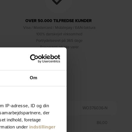
OVER 50.000 TILFREDSE KUNDER
Visa / Mastercard / Mobilepay / EAN-faktura
100% danskejet virksomhed
Fortrydelsesret på 365 dage
Prisgaranti på alle varer
Om
Information
m IP-adresse, ID og din
VARENR.
WO376036-N
s samarbejdspartnere, der
set indhold, foretage
VÆGT
86,00
ormation under
indstillinger