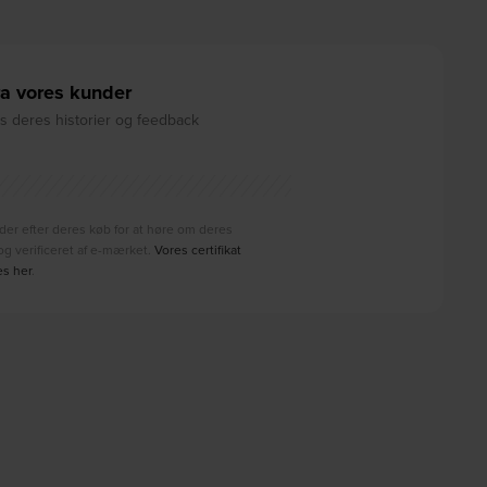
a vores kunder
 deres historier og feedback
der efter deres køb for at høre om deres
g verificeret af e-mærket.
Vores certifikat
es her
.