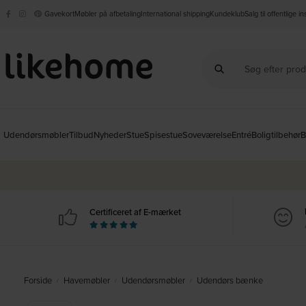
Gavekort
Møbler på afbetaling
International shipping
Kundeklub
Salg til offentlige i
Udendørsmøbler
Tilbud
Nyheder
Stue
Spisestue
Soveværelse
Entré
Boligtilbehør
B
Certificeret af E-mærket
Forside
Havemøbler
Udendørsmøbler
Udendørs bænke
/
/
/