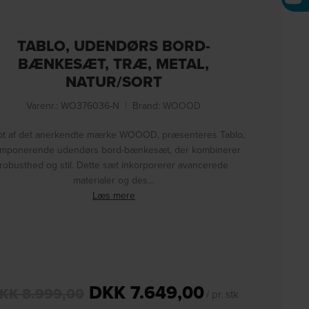
TABLO, UDENDØRS BORD-
BÆNKESÆT, TRÆ, METAL,
NATUR/SORT
Varenr.: WO376036-N
|
Brand:
WOOOD
bt af det anerkendte mærke WOOOD, præsenteres Tablo,
 imponerende udendørs bord-bænkesæt, der kombinerer
robusthed og stil. Dette sæt inkorporerer avancerede
materialer og des…
Læs mere
DKK
7.649,00
KK
8.999,00
/ pr. stk