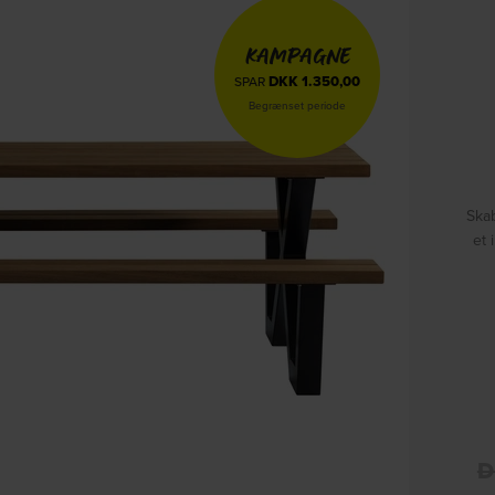
KAMPAGNE
DKK
1.350,00
SPAR
Begrænset periode
Ska
et
D