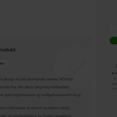
produkt
ler
E-
Tr
gant design fra det anerkendte mærke WOOOD.
go
ksende træ, der sikrer langvarig holdbarhed.
we
for øget fugtmodstand og vedligeholdelsesfri brug
et stål skaber et stilrent og tidløst udtryk.
iale og gulvbeskyttere for hurtig opsætning.