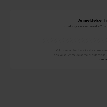
Anmeldelser fr
Hvad siger vores kunder? Læs
Vi indsamler feedback fra alle vores kun
oplevelse. Anmeldelserne er autentiske o
kan s