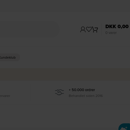
DKK
0,00
0
varer
 Kundeklub
+ 50.000 ordrer
ervarer
Behandlet siden 2016
Ti