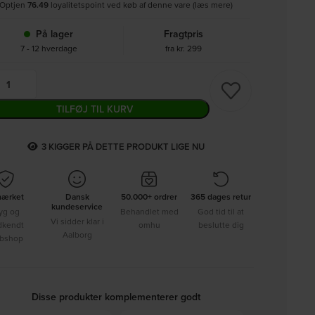
Optjen
76.49
loyalitetspoint ved køb af denne vare (læs mere)
På lager
Fragtpris
7 - 12 hverdage
fra kr. 299
TILFØJ TIL KURV
3
KIGGER PÅ DETTE PRODUKT LIGE NU
mærket
Dansk
50.000+ ordrer
365 dages retur
kundeservice
yg og
Behandlet med
God tid til at
Vi sidder klar i
dkendt
omhu
beslutte dig
Aalborg
bshop
Disse produkter komplementerer godt