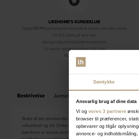
LIKEHOME'S KUNDEKLUB
76.49
Optjen
loyalitetspoint ved køb af denne vare (læs mere)
Få 10% rabat på dine køb
Særlige tilbud forbeholdt medlemmer
1 år ekstra reklamationsret (3 år i alt)
TILMELD DIG
Samtykke
Beskrivelse
Anmeldelser (0)
Specifikationer
Ansvarlig brug af dine data
Vi og
vores 3 partnere
ønske
Skabt af det anerkendte mærke WOOOD, præsenteres Tablo
browser til præferencer, stat
robusthed og stil. Dette sæt inkorporerer avancerede material
opbevarer og tilgår oplysning
bænkene er konstrueret af Termo Ayous træ, en hurtigt vokse
annonce- og indholdsmåling,