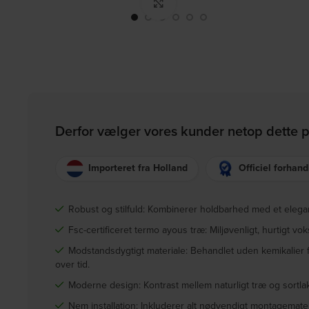
Click to enlarge
Derfor vælger vores kunder netop dette 
Importeret fra Holland
Officiel forhand
Robust og stilfuld: Kombinerer holdbarhed med et ele
Fsc-certificeret termo ayous træ: Miljøvenligt, hurtigt vo
Modstandsdygtigt materiale: Behandlet uden kemikalier 
over tid.
Moderne design: Kontrast mellem naturligt træ og sortlaker
Nem installation: Inkluderer alt nødvendigt montagemater