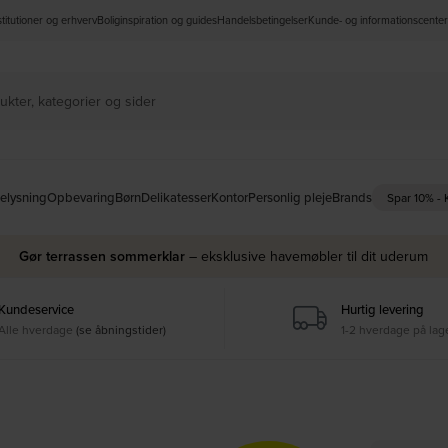
nstitutioner og erhverv
Boliginspiration og guides
Handelsbetingelser
Kunde- og informationscenter
elysning
Opbevaring
Børn
Delikatesser
Kontor
Personlig pleje
Brands
Spar 10% -
Gør terrassen sommerklar
– eksklusive havemøbler til dit uderum
Kundeservice
Hurtig levering
Alle hverdage
(se åbningstider)
1-2 hverdage på lag