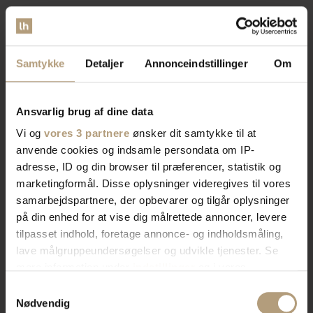
farverigt interiør. Vi har skænke, TV-borde, bordben,
og mere, der afspejler din stil. Vores produkter
kombinerer skønhed og praktik for et hjem der
Samtykke
Detaljer
Annonceindstillinger
Om
imponerer. Skab rummet du drømmer om med os.
Bliv kontaktet af en salgskonsulent
Ansvarlig brug af dine data
Vi og
vores 3 partnere
ønsker dit samtykke til at
anvende cookies og indsamle persondata om IP-
adresse, ID og din browser til præferencer, statistik og
marketingformål. Disse oplysninger videregives til vores
samarbejdspartnere, der opbevarer og tilgår oplysninger
på din enhed for at vise dig målrettede annoncer, levere
tilpasset indhold, foretage annonce- og indholdsmåling,
lave målgruppeundersøgelser og udvikle tjenester. Se
mere information under
indstillinger
og i vores
persondatapolitik. Du kan altid trække dit samtykke
Samtykkevalg
tilbage eller ændre indstillinger fra vores
Nødvendig