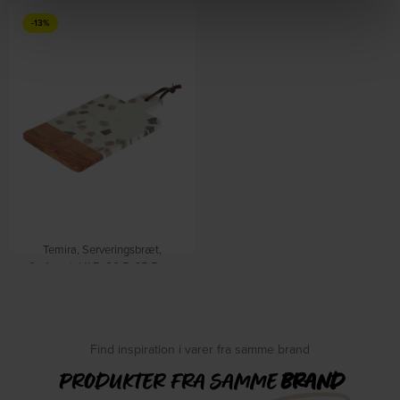
-13%
Temira, Serveringsbræt,
flerfarvet, H1,5x20,5x35,5 cm
by Kave Home
På lager
DKK
165,00
DKK
189,00
Find inspiration i varer fra samme brand
PRODUKTER FRA SAMME
BRAND