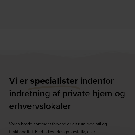
DKK
129,00
DKK
13.540,00
DKK
18.699,00
Vi er
specialister
indenfor
indretning af private hjem og
erhvervslokaler​
Vores brede sortiment forvandler dit rum med stil og
funktionalitet. Find tidløst design, æstetik, eller