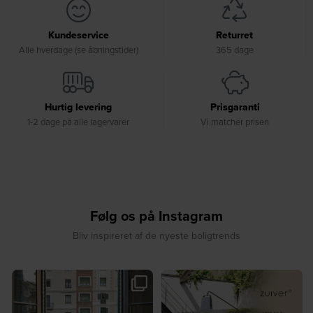
Kundeservice
Returret
Alle hverdage (se åbningstider)
365 dage
Hurtig levering
Prisgaranti
1-2 dage på alle lagervarer
Vi matcher prisen
Følg os på Instagram
Bliv inspireret af de nyeste boligtrends
🤍 Rå materialer møder tidløst design⁠
✨ Spar op til 30 % på udvalgte
...
produkter fra
...