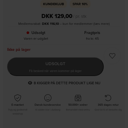
KUNDEKLUB
SPAR
10%
DKK
129,00
/ pr. stk
Medlemsrabat:
DKK
116,10
– kun for medlemmer (læs mere)
Udsolgt
Fragtpris
Varen er udgået
fra kr. 45
Ikke på lager
UDSOLGT
Få besked når varen kommer på lager
2
KIGGER PÅ DETTE PRODUKT LIGE NU
E-mærket
Dansk kundeservice
50.000+ ordrer
365 dages retur
Tryg og godkendt
Vi sidder klar i Aalborg
Behandlet med omhu
God tid til at beslutte dig
webshop