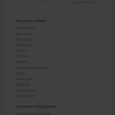
Populære møbler
Havemøbler
Spisestole
Spiseborde
Sofaborde
Sofaer
TV-borde
Skænke
Understel & bordben
Sofaer
Lænestole
Højskabe
Vitrineskabe
Skriveborde
Populære boligtilbehør
Badeværelsestilbehør