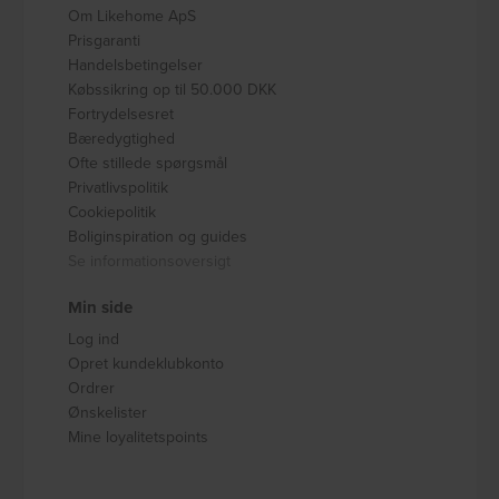
Om Likehome ApS
Prisgaranti
Handelsbetingelser
Købssikring op til 50.000 DKK
Fortrydelsesret
Bæredygtighed
Ofte stillede spørgsmål
Privatlivspolitik
Cookiepolitik
Boliginspiration og guides
Se informationsoversigt
Min side
Log ind
Opret kundeklubkonto
Ordrer
Ønskelister
Mine loyalitetspoints