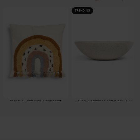
TRENDING
Tadea, Pudebetræk, flerfarvet,
Delina, Bordplade håndvask, hvid,
H45x45, stof by Kave Home
H11x40x40 cm, sten by Kave Home
På lager
På lager
DKK
129,00
DKK
1.159,00