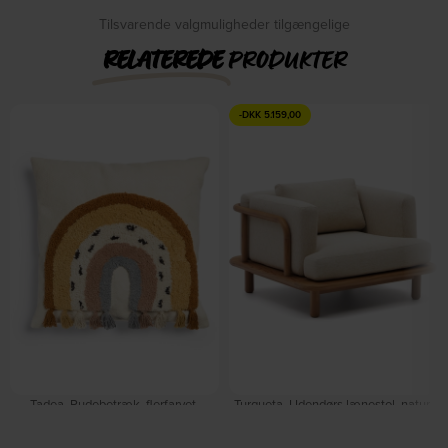
Tilsvarende valgmuligheder tilgængelige
RELATEREDE
PRODUKTER
-
DKK
5.159,00
Tadea, Pudebetræk, flerfarvet,
Turqueta, Udendørs lænestol, natur,
H45x45, stof by Kave Home
H74x105x100 cm by Kave Home
På lager
På lager