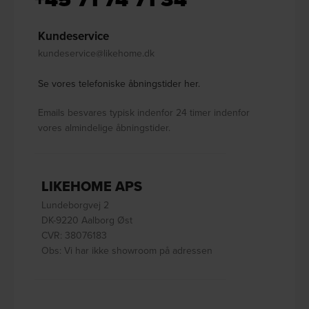
Kundeservice
kundeservice@likehome.dk
Se vores telefoniske åbningstider her.
Emails besvares typisk indenfor 24 timer indenfor
vores almindelige åbningstider.
LIKEHOME APS
Lundeborgvej 2
DK-9220 Aalborg Øst
CVR: 38076183
Obs: Vi har ikke showroom på adressen