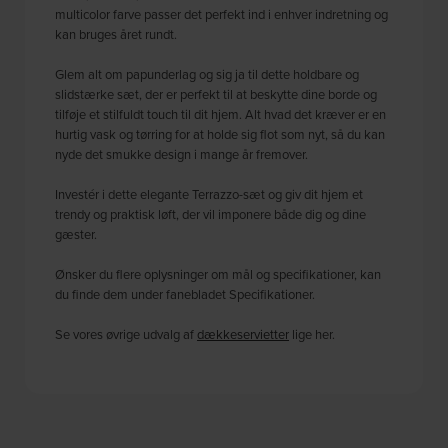
multicolor farve passer det perfekt ind i enhver indretning og
kan bruges året rundt.
Glem alt om papunderlag og sig ja til dette holdbare og
slidstærke sæt, der er perfekt til at beskytte dine borde og
tilføje et stilfuldt touch til dit hjem. Alt hvad det kræver er en
hurtig vask og tørring for at holde sig flot som nyt, så du kan
nyde det smukke design i mange år fremover.
Investér i dette elegante Terrazzo-sæt og giv dit hjem et
trendy og praktisk løft, der vil imponere både dig og dine
gæster.
Ønsker du flere oplysninger om mål og specifikationer, kan
du finde dem under fanebladet Specifikationer.
Se vores øvrige udvalg af
dækkeservietter
lige her.