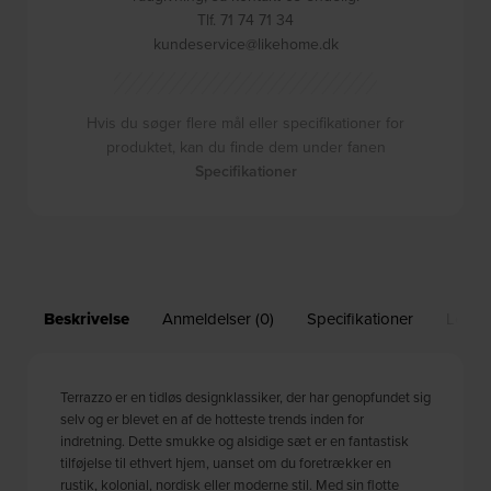
Tlf. 71 74 71 34
kundeservice@likehome.dk
Hvis du søger flere mål eller specifikationer for
produktet, kan du finde dem under fanen
Specifikationer
Beskrivelse
Anmeldelser (0)
Specifikationer
Leveri
Terrazzo er en tidløs designklassiker, der har genopfundet sig
selv og er blevet en af de hotteste trends inden for
indretning. Dette smukke og alsidige sæt er en fantastisk
tilføjelse til ethvert hjem, uanset om du foretrækker en
rustik, kolonial, nordisk eller moderne stil. Med sin flotte