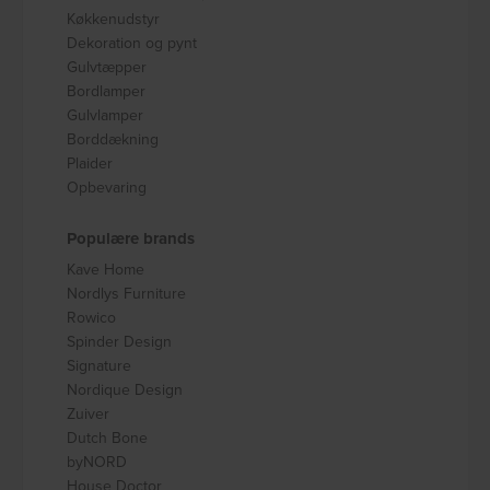
Køkkenudstyr
Dekoration og pynt
Gulvtæpper
Bordlamper
Gulvlamper
Borddækning
Plaider
Opbevaring
Populære brands
Kave Home
Nordlys Furniture
Rowico
Spinder Design
Signature
Nordique Design
Zuiver
Dutch Bone
byNORD
House Doctor