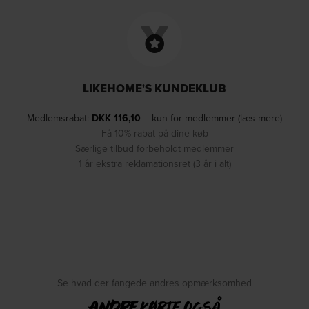
LIKEHOME'S KUNDEKLUB
Medlemsrabat:
DKK
116,10
– kun for medlemmer (læs mere)
Få 10% rabat på dine køb
Særlige tilbud forbeholdt medlemmer
1 år ekstra reklamationsret (3 år i alt)
Se hvad der fangede andres opmærksomhed
ANDRE
KØBTE OGSÅ