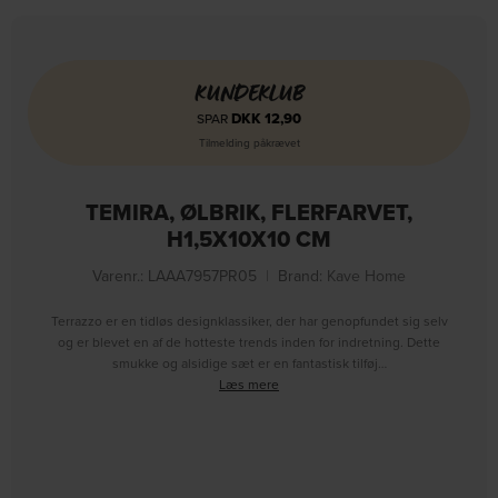
KUNDEKLUB
DKK
12,90
SPAR
Tilmelding påkrævet
TEMIRA, ØLBRIK, FLERFARVET,
H1,5X10X10 CM
Varenr.: LAAA7957PR05
|
Brand:
Kave Home
Terrazzo er en tidløs designklassiker, der har genopfundet sig selv
og er blevet en af de hotteste trends inden for indretning. Dette
smukke og alsidige sæt er en fantastisk tilføj…
Læs mere