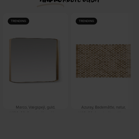
TRENDING
TRENDING
Marco, Vægspejl, guld,
Azuray, Bademåtte, natur,
H100x30x3 cm by Kave Home
H40x60x1 cm by Kave Home
På lager
På lager
DKK
659,00
DKK
199,00