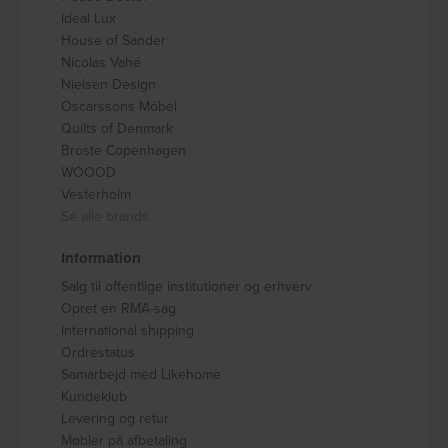
Ideal Lux
House of Sander
Nicolas Vahé
Nielsen Design
Oscarssons Móbel
Quilts of Denmark
Broste Copenhagen
WOOOD
Vesterholm
Se alle brands
Information
Salg til offentlige institutioner og erhverv
Opret en RMA-sag
International shipping
Ordrestatus
Samarbejd med Likehome
Kundeklub
Levering og retur
Møbler på afbetaling