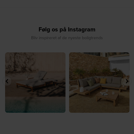
Følg os på Instagram
Bliv inspireret af de nyeste boligtrends
☀️ Sommerens favorit til terrassen ☀️⁠
☀️ Sommerens naturlige
...
samlingspunkt⁠
...
8
0
8
0