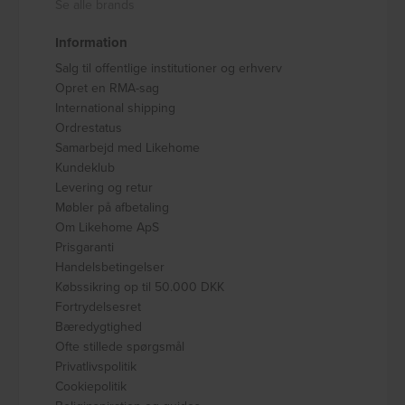
Se alle brands
Information
Salg til offentlige institutioner og erhverv
Opret en RMA-sag
International shipping
Ordrestatus
Samarbejd med Likehome
Kundeklub
Levering og retur
Møbler på afbetaling
Om Likehome ApS
Prisgaranti
Handelsbetingelser
Købssikring op til 50.000 DKK
Fortrydelsesret
Bæredygtighed
Ofte stillede spørgsmål
Privatlivspolitik
Cookiepolitik