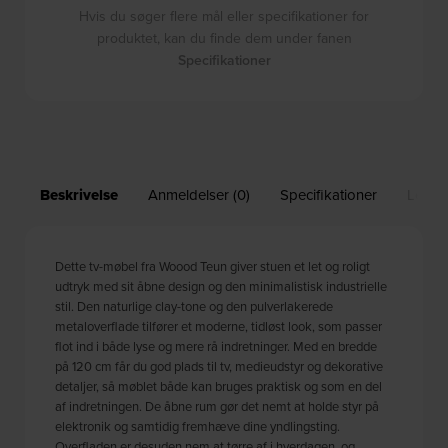
Hvis du søger flere mål eller specifikationer for
produktet, kan du finde dem under fanen
Specifikationer
Beskrivelse
Anmeldelser (0)
Specifikationer
Leveri
Dette tv-møbel fra Woood Teun giver stuen et let og roligt
udtryk med sit åbne design og den minimalistisk industrielle
stil. Den naturlige clay-tone og den pulverlakerede
metaloverflade tilfører et moderne, tidløst look, som passer
flot ind i både lyse og mere rå indretninger. Med en bredde
på 120 cm får du god plads til tv, medieudstyr og dekorative
detaljer, så møblet både kan bruges praktisk og som en del
af indretningen. De åbne rum gør det nemt at holde styr på
elektronik og samtidig fremhæve dine yndlingsting.
Overfladen er desuden nem at tørre af i hverdagen, og