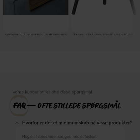
Armrest, Fleksibel bakke til armlæn,
Mesa, Sidebord, natur, H45x45x45
natur, 44x24 cm, eg by WOOOD
cm by WOOOD
På lager
På lager
DKK
235,00
DKK
420,00
DKK
269,00
DKK
479,00
Vores kunder stiller ofte disse spørgsmål
FAQ
― OFTE STILLEDE SPØRGSMÅL
Hvorfor er der et minimumskøb på visse produkter?
Nogle af vores varer sælges med et fastsat