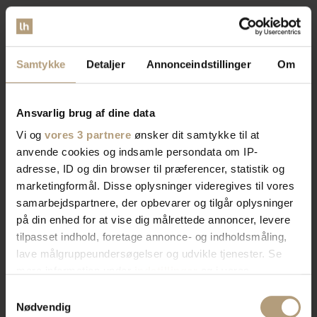
Samtykke
Detaljer
Annonceindstillinger
Om
Ansvarlig brug af dine data
Vi og
vores 3 partnere
ønsker dit samtykke til at
anvende cookies og indsamle persondata om IP-
adresse, ID og din browser til præferencer, statistik og
marketingformål. Disse oplysninger videregives til vores
samarbejdspartnere, der opbevarer og tilgår oplysninger
på din enhed for at vise dig målrettede annoncer, levere
tilpasset indhold, foretage annonce- og indholdsmåling,
lave målgruppeundersøgelser og udvikle tjenester. Se
mere information under
indstillinger
og i vores
persondatapolitik. Du kan altid trække dit samtykke
Samtykkevalg
tilbage eller ændre indstillinger fra vores
Nødvendig