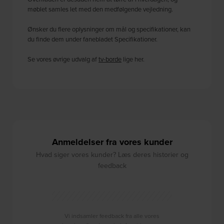
møblet samles let med den medfølgende vejledning.
Ønsker du flere oplysninger om mål og specifikationer, kan
du finde dem under fanebladet Specifikationer.
Se vores øvrige udvalg af
tv-borde
lige her.
Anmeldelser fra vores kunder
Hvad siger vores kunder? Læs deres historier og
feedback
Vi indsamler feedback fra alle vores