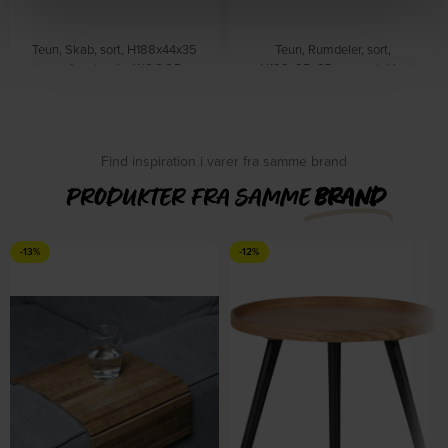
Teun, Skab, sort, H188x44x35
Teun, Rumdeler, sort,
cm, fyrretræ by WOOOD
H188x85x35 cm, metal by
På lager
WOOOD
På lager
DKK
2.249,00
DKK
1.699,00
Find inspiration i varer fra samme brand
PRODUKTER FRA SAMME
BRAND
-13%
-12%