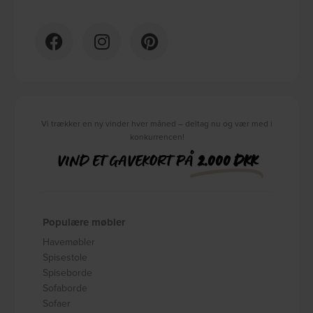
Vi trækker en ny vinder hver måned – deltag nu og vær med i
konkurrencen!
VIND ET GAVEKORT PÅ
2.000 DKK
Populære møbler
Havemøbler
Spisestole
Spiseborde
Sofaborde
Sofaer