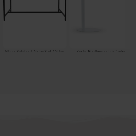
Altino, Sofabord, Natur/Sort, Vildeg,
Kosta, Bordlampe, hvid/natur,
metal (L: 100 x H: 45 x B: 56,8 cm.) by
H65x50x18 cm by Kave Home
På lager
Nordique Design
På lager
DKK
675,00
DKK
799,00
DKK
465,00
DKK
559,00