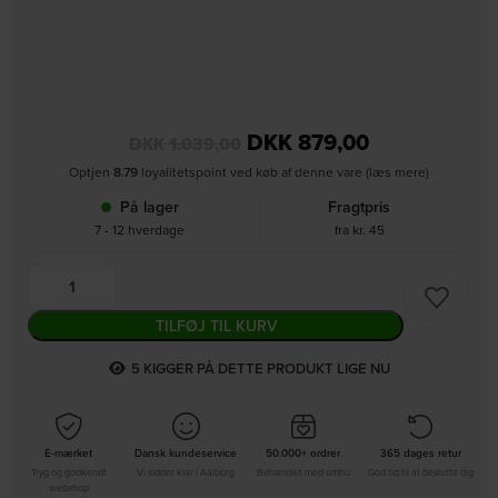
DKK
879,00
DKK
1.039,00
Optjen
8.79
loyalitetspoint ved køb af denne vare (læs mere)
På lager
Fragtpris
7 - 12 hverdage
fra kr. 45
TILFØJ TIL KURV
4
KIGGER PÅ DETTE PRODUKT LIGE NU
E-mærket
Dansk kundeservice
50.000+ ordrer
365 dages retur
Tryg og godkendt
Vi sidder klar i Aalborg
Behandlet med omhu
God tid til at beslutte dig
webshop