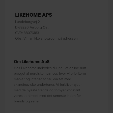
LIKEHOME APS
Lundeborgvej 2
DK-9220 Aalborg Øst
CVR: 38076183
Obs: Vi har ikke showroom på adressen
Om Likehome ApS
Hos Likehome indbydes du ind i et online rum
præget af nordiske nuancer, hvor vi prioriterer
møbler og interiør af høj kvalitet med
skandinaviske undertoner. Vi forbliver ajour
med de nyeste trends og fornyer konstant
vores sortiment med det seneste inden for
brands og serier.