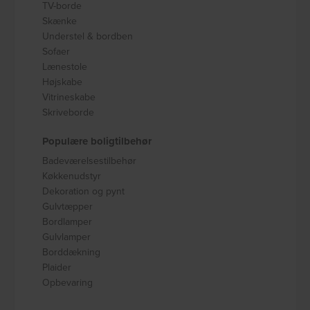
TV-borde
Skænke
Understel & bordben
Sofaer
Lænestole
Højskabe
Vitrineskabe
Skriveborde
Populære boligtilbehør
Badeværelsestilbehør
Køkkenudstyr
Dekoration og pynt
Gulvtæpper
Bordlamper
Gulvlamper
Borddækning
Plaider
Opbevaring