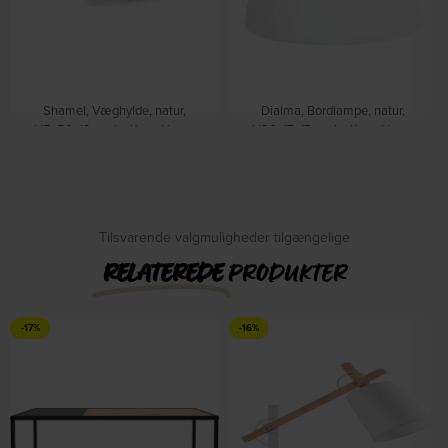
Shamel, Væghylde, natur,
Dialma, Bordlampe, natur,
H5x50x12 cm by Kave Home
H28x17x17 cm by Kave Home
På lager
På lager
DKK
525,00
DKK
599,00
DKK
330,00
DKK
399,00
Tilsvarende valgmuligheder tilgængelige
RELATEREDE
PRODUKTER
-17%
-16%