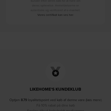
kunder efter deres køb for at høre om
deres oplevelse. Anmeldelserne er
autentiske og verificeret af e-mærket.
Vores certifikat kan ses her
.
LIKEHOME'S KUNDEKLUB
Optjen
8.79
loyalitetspoint ved køb af denne vare (læs mere)
Få 10% rabat på dine køb
Særlige tilbud forbeholdt medlemmer