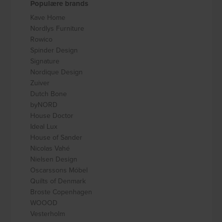
Populære brands
Kave Home
Nordlys Furniture
Rowico
Spinder Design
Signature
Nordique Design
Zuiver
Dutch Bone
byNORD
House Doctor
Ideal Lux
House of Sander
Nicolas Vahé
Nielsen Design
Oscarssons Móbel
Quilts of Denmark
Broste Copenhagen
WOOOD
Vesterholm