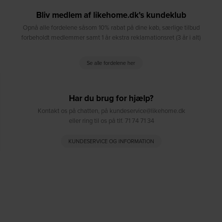
Bliv medlem af likehome.dk's kundeklub
Opnå alle fordelene såsom 10% rabat på dine køb, særlige tilbud
forbeholdt medlemmer samt 1 år ekstra reklamationsret (3 år i alt)
Se alle fordelene her
Har du brug for hjælp?
Kontakt os på chatten, på kundeservice@likehome.dk
eller ring til os på tlf. 71 74 71 34
KUNDESERVICE OG INFORMATION