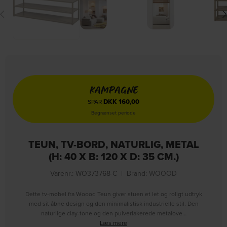
KAMPAGNE
DKK
160,00
SPAR
Begrænset periode
TEUN, TV-BORD, NATURLIG, METAL
(H: 40 X B: 120 X D: 35 CM.)
Varenr.: WO373768-C
|
Brand:
WOOOD
Dette tv-møbel fra Woood Teun giver stuen et let og roligt udtryk
med sit åbne design og den minimalistisk industrielle stil. Den
naturlige clay-tone og den pulverlakerede metalove…
Læs mere