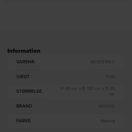
DKK
675,00
DKK
740,00
DKK
799,00
DKK
889,00
Information
VARENR.
WO373768-C
VÆGT
11,00
H: 40 cm. x B: 120 cm. x D: 35
STØRRELSE
cm.
BRAND
WOOOD
FARVE
Naturlig