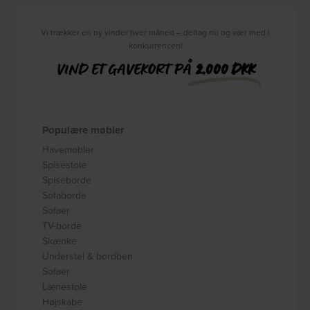
Vi trækker en ny vinder hver måned – deltag nu og vær med i
konkurrencen!
VIND ET GAVEKORT PÅ
2.000 DKK
Populære møbler
Havemøbler
Spisestole
Spiseborde
Sofaborde
Sofaer
TV-borde
Skænke
Understel & bordben
Sofaer
Lænestole
Højskabe