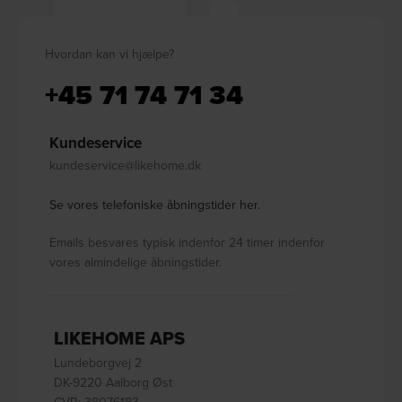
Hvordan kan vi hjælpe?
+45 71 74 71 34
Kundeservice
kundeservice@likehome.dk
Se vores telefoniske åbningstider her.
Emails besvares typisk indenfor 24 timer indenfor
vores almindelige åbningstider.
LIKEHOME APS
Lundeborgvej 2
DK-9220 Aalborg Øst
CVR: 38076183