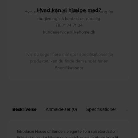
Hvad kan vi hjælpe med?
Hvis du har spørgsmål til varerne eller brug for
rådgivning, så kontakt os endelig.
Tlf. 71 74 71 34
kundeservice@likehome.dk
Hvis du søger flere mål eller specifikationer for
produktet, kan du finde dem under fanen
Specifikationer
Beskrivelse
Anmeldelser (0)
Specifikationer
Leveri
Introducer House of Sanders elegante Tora spisebordsstol i
tidløst design, der tilfører en klassisk og varm atmosfære til