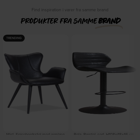
DKK
1.259,00
DKK
1.259,00
Find inspiration i varer fra samme brand
PRODUKTER FRA SAMME
BRAND
TRENDING
Mist, Spisebordsstol med armlæn,
Bola, Barstol, sort, H108x48x46 cm