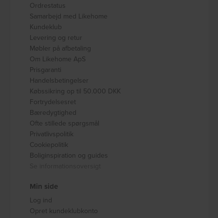
Ordrestatus
Samarbejd med Likehome
Kundeklub
Levering og retur
Møbler på afbetaling
Om Likehome ApS
Prisgaranti
Handelsbetingelser
Købssikring op til 50.000 DKK
Fortrydelsesret
Bæredygtighed
Ofte stillede spørgsmål
Privatlivspolitik
Cookiepolitik
Boliginspiration og guides
Se informationsoversigt
Min side
Log ind
Opret kundeklubkonto