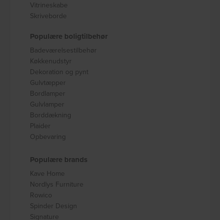
Vitrineskabe
Skriveborde
Populære boligtilbehør
Badeværelsestilbehør
Køkkenudstyr
Dekoration og pynt
Gulvtæpper
Bordlamper
Gulvlamper
Borddækning
Plaider
Opbevaring
Populære brands
Kave Home
Nordlys Furniture
Rowico
Spinder Design
Signature