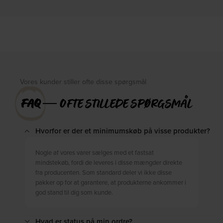
sort by House of Sander
by House of Sander
På lager
På lager
DKK
899,00
DKK
1.139,00
Vores kunder stiller ofte disse spørgsmål
FAQ
― OFTE STILLEDE SPØRGSMÅL
Hvorfor er der et minimumskøb på visse produkter?
Nogle af vores varer sælges med et fastsat
mindstekøb, fordi de leveres i disse mængder direkte
fra producenten. Som standard deler vi ikke disse
pakker op for at garantere, at produkterne ankommer i
god stand til dig som kunde.
Hvad er status på min ordre?