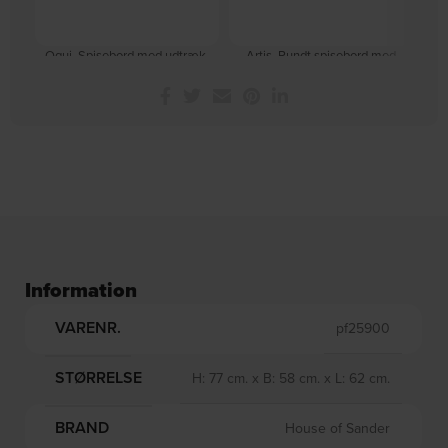
Oqui, Spisebord med udtræk,
Artis, Rundt spisebord med
natur, H74x170x90 cm by Kave
udtræk, Naturlig, Træ (Ø: 120 x
H
På lager
På lager
Home
H: 78 cm.) by Kave Home
DKK
10.299,00
DKK
4.899,00
Information
VARENR.
pf25900
STØRRELSE
H: 77 cm. x B: 58 cm. x L: 62 cm.
BRAND
House of Sander