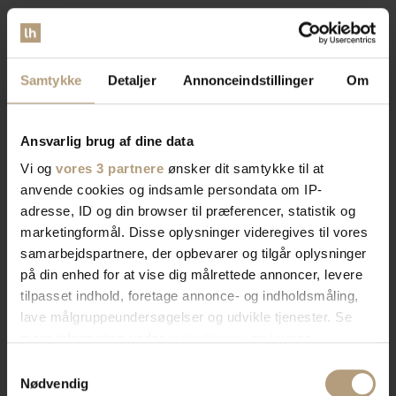
Vores brede sortiment forvandler dit rum med stil og
funktionalitet. Find tidløst design, æstetik, eller
Samtykke
Detaljer
Annonceindstillinger
Om
farverigt interiør. Vi har skænke, TV-borde, bordben,
og mere, der afspejler din stil. Vores produkter
kombinerer skønhed og praktik for et hjem der
Ansvarlig brug af dine data
imponerer. Skab rummet du drømmer om med os.
Vi og
vores 3 partnere
ønsker dit samtykke til at
anvende cookies og indsamle persondata om IP-
Bliv kontaktet af en salgskonsulent
adresse, ID og din browser til præferencer, statistik og
marketingformål. Disse oplysninger videregives til vores
samarbejdspartnere, der opbevarer og tilgår oplysninger
på din enhed for at vise dig målrettede annoncer, levere
tilpasset indhold, foretage annonce- og indholdsmåling,
lave målgruppeundersøgelser og udvikle tjenester. Se
mere information under
indstillinger
og i vores
persondatapolitik. Du kan altid trække dit samtykke
Samtykkevalg
tilbage eller ændre indstillinger fra vores
Nødvendig