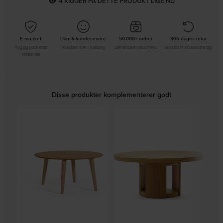
7
KIGGER PÅ DETTE PRODUKT LIGE NU
E-mærket
Dansk kundeservice
50.000+ ordrer
365 dages retur
Tryg og godkendt
Vi sidder klar i Aalborg
Behandlet med omhu
God tid til at beslutte dig
webshop
Disse produkter komplementerer godt