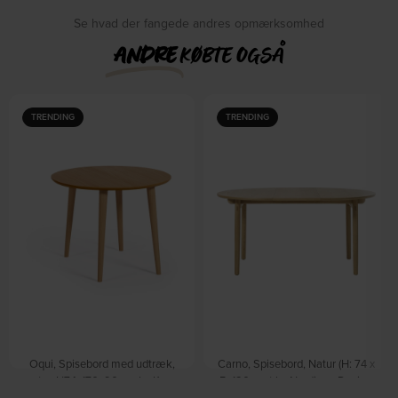
Se hvad der fangede andres opmærksomhed
ANDRE
KØBTE OGSÅ
TRENDING
TRENDING
Oqui, Spisebord med udtræk,
Carno, Spisebord, Natur (H: 74 x
natur, H74x170x90 cm by Kave
B: 120 cm.) by Nordique Design
På lager
Home