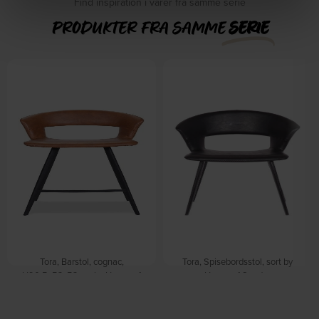
Find inspiration i varer fra samme serie
PRODUKTER FRA SAMME
SERIE
Tora, Barstol, cognac,
Tora, Spisebordsstol, sort by
H90,5x53x53 cm by House of
House of Sander
På lager
Sander
På lager