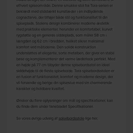
ethvert spiseområde. Denne smukke stol fra Tora-serien er
beklædt med slidstærkt kunstlæder i en indbydende
cognacfarve, der tilføjer både stil og funktionalitet til din
spiseplads. Stolens design kombinerer moderne æstetik
med praktiske elementer, herunder en komfortabel, kurvet
rygstøtte og en generøs siddeplads, som måler 58 cm i
længden og 62 cm i bredden, hvilket sikrer maksimal
komfort ved måltiderne. Den solide konstruktion
understøttes af elegante, sorte metalben, der giver en stabil
base og komplementerer det varme læderlook perfekt. Med
en højde på 77 cm tilbyder denne spisebordsstol en ideel
siddehøjde til de fleste spiseborde. Tora spisebordsstolen er
en fusion af funktionalitet, komfort og moderne design, der
vil forvandle og berige din spisestue med sin charmerende
karakter og holdbare kvalitet.
Ønsker du flere oplysninger om mål og specifikationer, kan
du finde dem under fanebladet Specifikationer.
Se vores øvrige udvalg af
spisebordsstole
lige her.