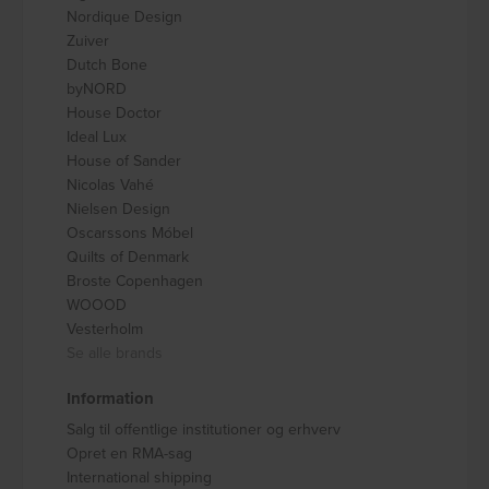
Nordique Design
Zuiver
Dutch Bone
byNORD
House Doctor
Ideal Lux
House of Sander
Nicolas Vahé
Nielsen Design
Oscarssons Móbel
Quilts of Denmark
Broste Copenhagen
WOOOD
Vesterholm
Se alle brands
Information
Salg til offentlige institutioner og erhverv
Opret en RMA-sag
International shipping