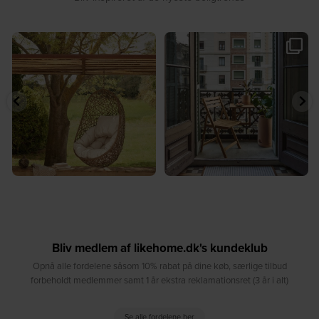
☀️ Find dit yndlingssted denne
🤍 Rå materialer møder tidløst design⁠
sommer⁠
...
...
9
0
8
0
Bliv medlem af likehome.dk's kundeklub
Opnå alle fordelene såsom 10% rabat på dine køb, særlige tilbud
forbeholdt medlemmer samt 1 år ekstra reklamationsret (3 år i alt)
Se alle fordelene her