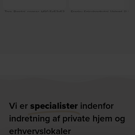
Tora, Barstol, cognac, H90,5x53x53
Franky, Spisebordsstol, Valnød, PU-
cm by House of Sander
læder (L: 56 x H: 83 x B: 46 cm.) by
På lager
Dutchbone
På lager
DKK
1.259,00
DKK
1.899,00
Vi er
specialister
indenfor
indretning af private hjem og
erhvervslokaler​