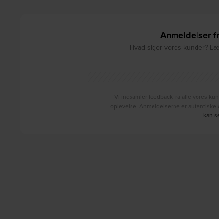
Anmeldelser fr
Hvad siger vores kunder? Læs
Vi indsamler feedback fra alle vores kun
oplevelse. Anmeldelserne er autentiske o
kan s