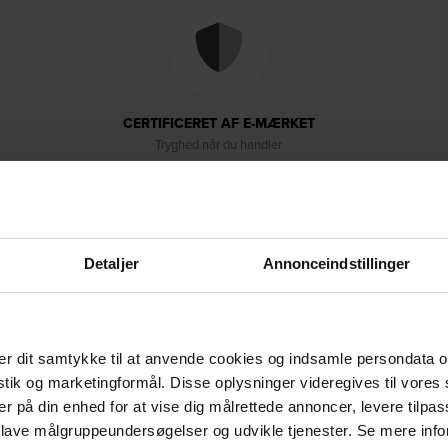
CERTIFICERET AF E-MÆRKET
Tryghed når du handler
Detaljer
Annonceindstillinger
r dit samtykke til at anvende cookies og indsamle persondata o
Levering & retur
Om brandet
istik og marketingformål. Disse oplysninger videregives til vore
er på din enhed for at vise dig målrettede annoncer, levere tilpas
 lave målgruppeundersøgelser og udvikle tjenester. Se mere inf
isebordsstol, der er skabt til at være det perfekte