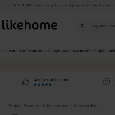
Gavekort
Møbler på afbetaling
International shipping
Kundeklub
Salg til offentlige i
Udendørsmøbler
Tilbud
Nyheder
Stue
Spisestue
Soveværelse
Entré
Boligtilbehør
B
Certificeret af E-mærket
Forside
Spisestue
Stole til spisestuen
Spisebordsstole
/
/
/