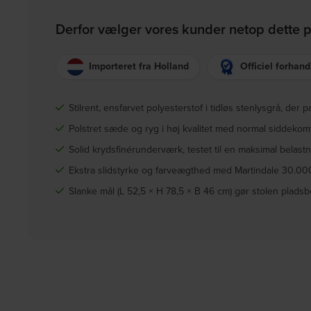
Derfor vælger vores kunder netop dette 
Importeret fra Holland
Officiel forhand
Stilrent, ensfarvet polyesterstof i tidløs stenlysgrå, der 
Polstret sæde og ryg i høj kvalitet med normal siddekomf
Solid krydsfinérunderværk, testet til en maksimal belast
Ekstra slidstyrke og farveægthed med Martindale 30.00
Slanke mål (L 52,5 × H 78,5 × B 46 cm) gør stolen plads