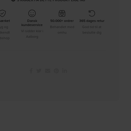
mærket
Dansk
50.000+ ordrer
365 dages retur
kundeservice
yg og
Behandlet med
God tid til at
Vi sidder klar i
dkendt
omhu
beslutte dig
Aalborg
bshop