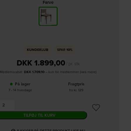
Farve
KUNDEKLUB
SPAR
10%
DKK
1.899,00
/ pr. stk
Medlemsrabat:
DKK
1.709,10
– kun for medlemmer (læs mere)
På lager
Fragtpris
7 - 14 hverdage
fra kr. 129
TILFØJ TIL KURV
5
KIGGER PÅ DETTE PRODUKT LIGE NU