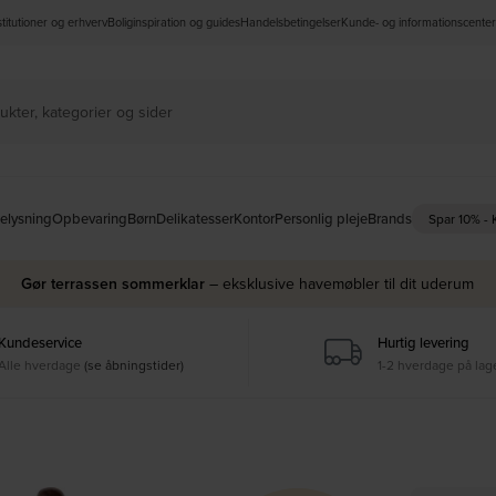
nstitutioner og erhverv
Boliginspiration og guides
Handelsbetingelser
Kunde- og informationscenter
elysning
Opbevaring
Børn
Delikatesser
Kontor
Personlig pleje
Brands
Spar 10% -
Gør terrassen sommerklar
– eksklusive havemøbler til dit uderum
Kundeservice
Hurtig levering
Alle hverdage
(se åbningstider)
1-2 hverdage på lag