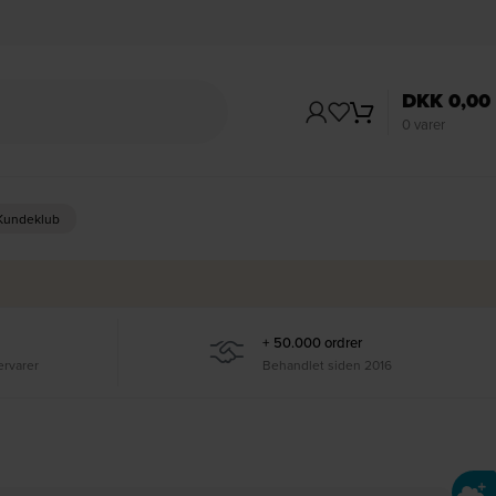
DKK
0,00
0
varer
 Kundeklub
+ 50.000 ordrer
ervarer
Behandlet siden 2016
Ti