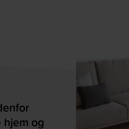
denfor
e hjem og