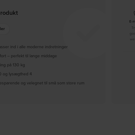
produkt
E-
Tr
ler
go
we
passer ind i alle moderne indretninger
ort – perfekt til lange middage
ning på 130 kg
0 og lysægthed 4
besparende og velegnet til små som store rum