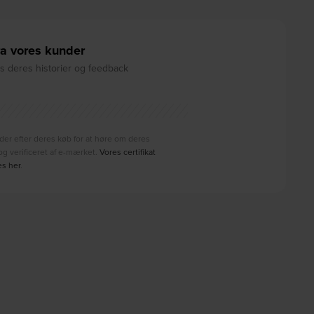
a vores kunder
 deres historier og feedback
der efter deres køb for at høre om deres
g verificeret af e-mærket.
Vores certifikat
es her
.