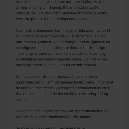
hvor den indendørs atmosfære mærkbart løftes. Med en
dimension på 18 cm i højden, 10 cm i bredden og 16 cm i
længden, er Tubo designet til at holde ét stearinlys, mens
dens skulpturelle form også imponerer alene.
Overfladens skinnende finish tilføjer en luksuriøs nuance til
din indretning og gør lysestagen til et statement i ethvert
rum. Selvom lyskilden ikke medfølger, giver muligheden for
at vælge ens egen den ultimative fleksibilitet i lysdesign.
Tubo fungerer både som et enkeltstående kunstværk og i
kombination med andre stager fra serien, hvor forskellige
farver og størrelser kan mikses for en unik æstetik.
Den robuste konstruktion sikrer, at Tubo forbliver en
uundværlig del af hjemmet gennem tidens trends. Importeret
fra Indien, tilfører denne lysestage et internationalt touch til
din boligindretning og tilbyder en tidløs investering i stil og
kvalitet.
Ønsker du flere oplysninger om mål og specifikationer, kan
du finde dem under fanebladet Specifikationer.
Se vores øvrige udvalg af
lysestager
lige her.