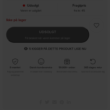
Udsolgt
Fragtpris
Varen er udgået
fra kr. 45
Ikke på lager
UDSOLGT
Få besked når varen kommer på lager
5
KIGGER PÅ DETTE PRODUKT LIGE NU
E-mærket
Dansk kundeservice
50.000+ ordrer
365 dages retur
Tryg og godkendt
Vi sidder klar i Aalborg
Behandlet med omhu
God tid til at beslutte dig
webshop