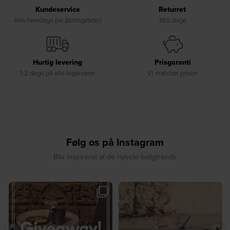
Kundeservice
Returret
Alle hverdage (se åbningstider)
365 dage
Hurtig levering
Prisgaranti
1-2 dage på alle lagervarer
Vi matcher prisen
Følg os på Instagram
Bliv inspireret af de nyeste boligtrends
☀️ Sommerens favorit til terrassen ☀️⁠
☀️ Sommerens naturlige
...
samlingspunkt⁠
...
8
0
8
0