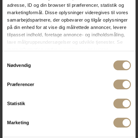
adresse, ID og din browser til præferencer, statistik og
marketingformål. Disse oplysninger videregives til vores
samarbejdspartnere, der opbevarer og tilgår oplysninger
på din enhed for at vise dig målrettede annoncer, levere
tilpasset indhold, foretage annonce- og indholdsmåling,
lave målgruppeundersøgelser og udvikle tjenester. Se
mere information under
indstillinger
og i vores
persondatapolitik. Du kan altid trække dit samtykke
Samtykkevalg
tilbage eller ændre indstillinger fra vores
Nødvendig
"Cookiedeklaration", eller ved at trykke på "Privacy
trigger" ikonet.
Præferencer
Hvis du tillader det, vil vi også gerne:
Indsamle præcise oplysninger om din placering,
Statistik
der kan være nøjagtig inden for få meter
Identificere din enhed baseret på en scanning af
dens unikke karakteristika (fingerprinting)
Marketing
Dine valg anvendes på hele websitet.