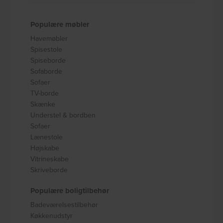
Populære møbler
Havemøbler
Spisestole
Spiseborde
Sofaborde
Sofaer
TV-borde
Skænke
Understel & bordben
Sofaer
Lænestole
Højskabe
Vitrineskabe
Skriveborde
Populære boligtilbehør
Badeværelsestilbehør
Køkkenudstyr