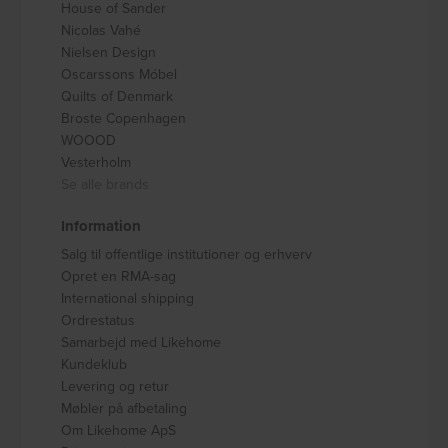
House of Sander
Nicolas Vahé
Nielsen Design
Oscarssons Móbel
Quilts of Denmark
Broste Copenhagen
WOOOD
Vesterholm
Se alle brands
Information
Salg til offentlige institutioner og erhverv
Opret en RMA-sag
International shipping
Ordrestatus
Samarbejd med Likehome
Kundeklub
Levering og retur
Møbler på afbetaling
Om Likehome ApS