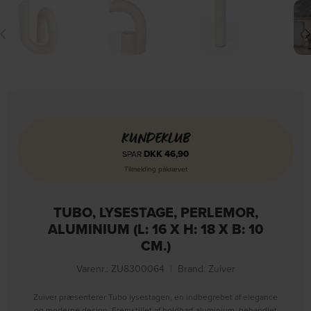
KUNDEKLUB
DKK
46,90
SPAR
Tilmelding påkrævet
TUBO, LYSESTAGE, PERLEMOR,
ALUMINIUM (L: 16 X H: 18 X B: 10
CM.)
Varenr.: ZU8300064
|
Brand:
Zuiver
Zuiver præsenterer Tubo lysestagen, en indbegrebet af elegance
og moderne design. Fremstillet af holdbart aluminium, behandlet