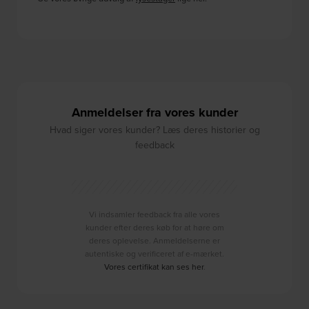
Anmeldelser fra vores kunder
Hvad siger vores kunder? Læs deres historier og
feedback
Vi indsamler feedback fra alle vores
kunder efter deres køb for at høre om
deres oplevelse. Anmeldelserne er
autentiske og verificeret af e-mærket.
Vores certifikat kan ses her
.