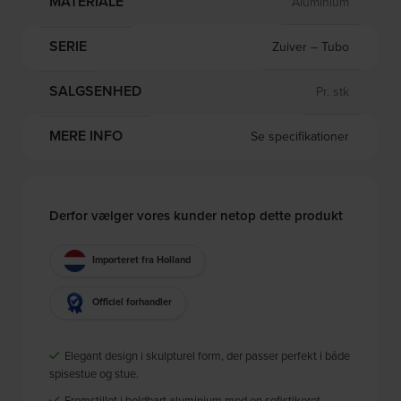
MATERIALE
Aluminium
SERIE
Zuiver – Tubo
SALGSENHED
Pr. stk
MERE INFO
Se specifikationer
Derfor vælger vores kunder netop dette produkt
Importeret fra Holland
Officiel forhandler
Elegant design i skulpturel form, der passer perfekt i både
spisestue og stue.
Fremstillet i holdbart aluminium med en sofistikeret