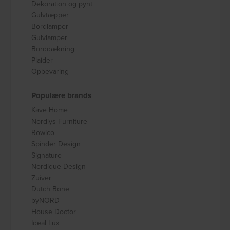
Dekoration og pynt
Gulvtæpper
Bordlamper
Gulvlamper
Borddækning
Plaider
Opbevaring
Populære brands
Kave Home
Nordlys Furniture
Rowico
Spinder Design
Signature
Nordique Design
Zuiver
Dutch Bone
byNORD
House Doctor
Ideal Lux