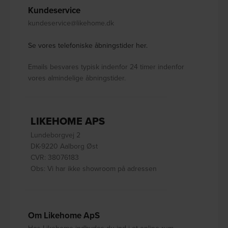
Kundeservice
kundeservice@likehome.dk
Se vores telefoniske åbningstider her.
Emails besvares typisk indenfor 24 timer indenfor
vores almindelige åbningstider.
LIKEHOME APS
Lundeborgvej 2
DK-9220 Aalborg Øst
CVR: 38076183
Obs: Vi har ikke showroom på adressen
Om Likehome ApS
Hos Likehome indbydes du ind i et online rum