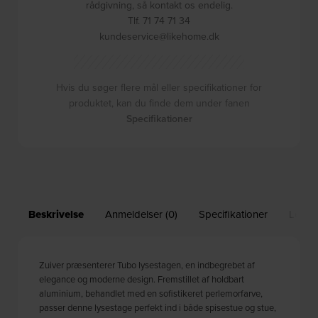
rådgivning, så kontakt os endelig.
Tlf. 71 74 71 34
kundeservice@likehome.dk
Hvis du søger flere mål eller specifikationer for
produktet, kan du finde dem under fanen
Specifikationer
Beskrivelse
Anmeldelser (0)
Specifikationer
Leveri
Zuiver præsenterer Tubo lysestagen, en indbegrebet af
elegance og moderne design. Fremstillet af holdbart
aluminium, behandlet med en sofistikeret perlemorfarve,
passer denne lysestage perfekt ind i både spisestue og stue,