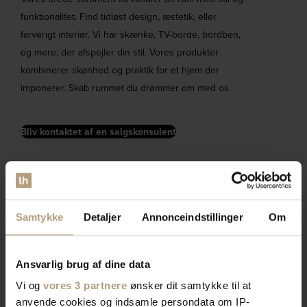
funktionalitet. Find tidløst design, æstetik, eller
farverigt interiør. Vi har skænke, TV-borde, bordben,
og mere, der afspejler din stil. Vores produkter
kombinerer skønhed og praktik for et hjem der
imponerer. Skab rummet du drømmer om med os.
Bliv kontaktet af en salgskonsulent
Samtykke
Detaljer
Annonceindstillinger
Om
Ansvarlig brug af dine data
Vi og
vores 3 partnere
ønsker dit samtykke til at
anvende cookies og indsamle persondata om IP-