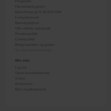
Prisgaranti
Handelsbetingelser
Købssikring op til 50.000 DKK
Fortrydelsesret
Bæredygtighed
Ofte stillede spørgsmål
Privatlivspolitik
Cookiepolitik
Boliginspiration og guides
Se informationsoversigt
Min side
Log ind
Opret kundeklubkonto
Ordrer
Ønskelister
Mine loyalitetspoints