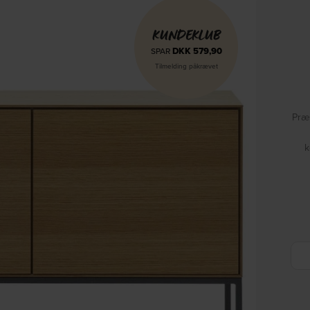
KUNDEKLUB
DKK
579,90
SPAR
Tilmelding påkrævet
Præs
k