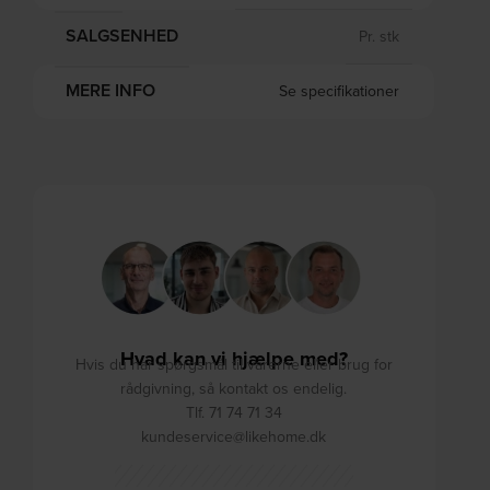
SALGSENHED
Pr. stk
MERE INFO
Se specifikationer
Hvad kan vi hjælpe med?
Hvis du har spørgsmål til varerne eller brug for
rådgivning, så kontakt os endelig.
Tlf. 71 74 71 34
kundeservice@likehome.dk