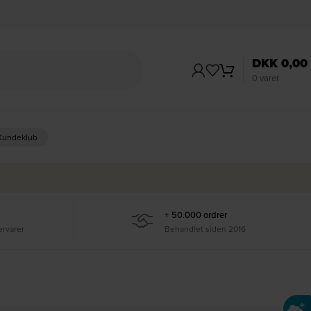
DKK
0,00
0
varer
 Kundeklub
+ 50.000 ordrer
ervarer
Behandlet siden 2016
Ti