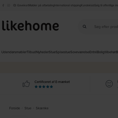
Gavekort
Møbler på afbetaling
International shipping
Kundeklub
Salg til offentlige i
Udendørsmøbler
Tilbud
Nyheder
Stue
Spisestue
Soveværelse
Entré
Boligtilbehør
B
Certificeret af E-mærket
Forside
Stue
Skænke
/
/