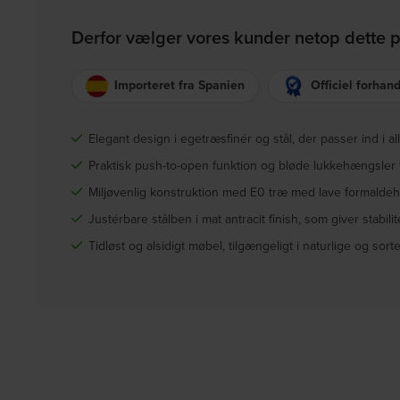
Derfor vælger vores kunder netop dette 
Importeret fra Spanien
Officiel forhand
Elegant design i egetræsfinér og stål, der passer ind i all
Praktisk push-to-open funktion og bløde lukkehængsler
Miljøvenlig konstruktion med E0 træ med lave formalde
Justérbare stålben i mat antracit finish, som giver stabilite
Tidløst og alsidigt møbel, tilgængeligt i naturlige og sorte