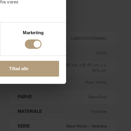
 fra vores
Information
ter
Marketing
ting)
VARENR.
LAM0400015MM40
VÆGT
34,00
 medier og til at analysere
H: 80 cm. x B: 40 cm. x L:
nden for sociale medier,
STØRRELSE
Tillad alle
97,5 cm.
e oplysninger, du har givet
BRAND
Kave Home
FARVE
Natur/Sort
MATERIALE
Finértræ
SERIE
Kave Home – Vedrana