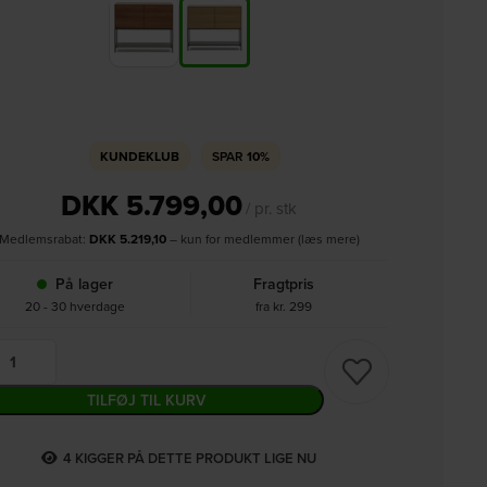
KUNDEKLUB
SPAR
10%
DKK
5.799,00
/ pr. stk
Medlemsrabat:
DKK
5.219,10
– kun for medlemmer (læs mere)
På lager
Fragtpris
20 - 30 hverdage
fra kr. 299
TILFØJ TIL KURV
7
KIGGER PÅ DETTE PRODUKT LIGE NU