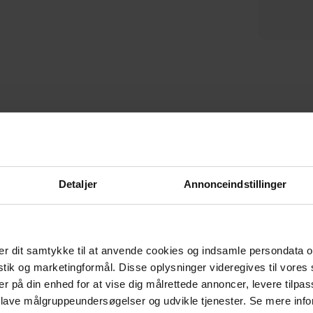
DKK
1.679,00
DKK
1.199,00
DKK
1.979,00
DKK
1.419,00
Detaljer
Annonceindstillinger
CERTIFICERET AF E-MÆRKET
Tryghed når du handler
r dit samtykke til at anvende cookies og indsamle persondata o
istik og marketingformål. Disse oplysninger videregives til vore
er på din enhed for at vise dig målrettede annoncer, levere tilpas
 lave målgruppeundersøgelser og udvikle tjenester. Se mere inf