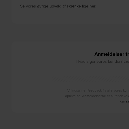
Se vores øvrige udvalg af
skænke
lige her.
Anmeldelser fr
Hvad siger vores kunder? Læs
Vi indsamler feedback fra alle vores kun
oplevelse. Anmeldelserne er autentiske o
kan s