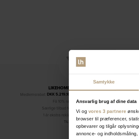
Samtykke
LIKEHOME'S KUNDEKLUB
DKK
5.219,10
Medlemsrabat:
– kun for medlemmer (læs mere)
Få 10% rabat på dine køb
Ansvarlig brug af dine data
Særlige tilbud forbeholdt medlemmer
Vi og
vores 3 partnere
ønske
1 år ekstra reklamationsret (3 år i alt)
browser til præferencer, stat
TILMELD DIG
opbevarer og tilgår oplysning
annonce- og indholdsmåling,