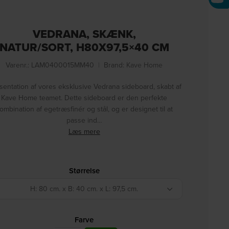
VEDRANA, SKÆNK,
NATUR/SORT, H80X97,5×40 CM
Varenr.: LAM0400015MM40
|
Brand:
Kave Home
entation af vores eksklusive Vedrana sideboard, skabt af
Kave Home teamet. Dette sideboard er den perfekte
ombination af egetræsfinér og stål, og er designet til at
passe ind…
Læs mere
Størrelse
H: 80 cm. x B: 40 cm. x L: 97,5 cm.
Farve