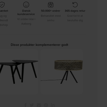
mærket
Dansk
50.000+ ordrer
365 dages retur
kundeservice
yg og
Behandlet med
God tid til at
Vi sidder klar i
dkendt
omhu
beslutte dig
Aalborg
bshop
Disse produkter komplementerer godt
a, Sidebord, sort, H40x40x45
Isla, Bordlampe, Antracit,
Vedrana, TV-bo
cm, træ by WOOOD
Bambustræ (D: 33 x H: 55 cm.)
H35x195x40 cm
På lager
På lager
På 
by Studio White