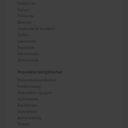
Sofaborde
Sofaer
TV-borde
Skænke
Understel & bordben
Sofaer
Lænestole
Højskabe
Vitrineskabe
Skriveborde
Populære boligtilbehør
Badeværelsestilbehør
Køkkenudstyr
Dekoration og pynt
Gulvtæpper
Bordlamper
Gulvlamper
Borddækning
Plaider