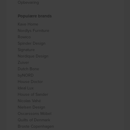
Opbevaring
Populære brands
Kave Home
Nordlys Furniture
Rowico
Spinder Design
Signature
Nordique Design
Zuiver
Dutch Bone
byNORD
House Doctor
Ideal Lux
House of Sander
Nicolas Vahé
Nielsen Design
Oscarssons Móbel
Quilts of Denmark
Broste Copenhagen