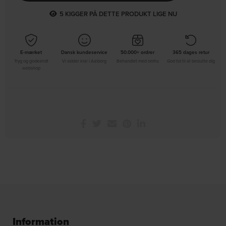
8
KIGGER PÅ DETTE PRODUKT LIGE NU
E-mærket
Dansk kundeservice
50.000+ ordrer
365 dages retur
Tryg og godkendt
Vi sidder klar i Aalborg
Behandlet med omhu
God tid til at beslutte dig
webshop
Information