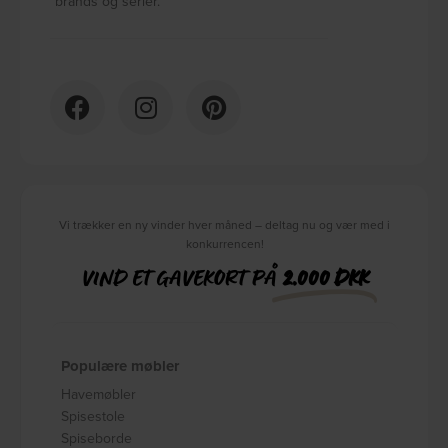
brands og serier.
Vi trækker en ny vinder hver måned – deltag nu og vær med i
konkurrencen!
VIND ET GAVEKORT PÅ
2.000 DKK
Populære møbler
Havemøbler
Spisestole
Spiseborde