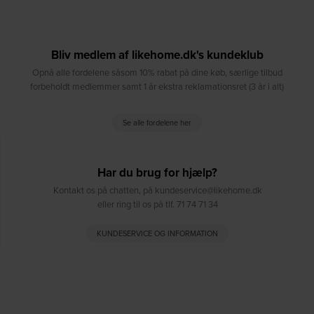
Bliv medlem af likehome.dk's kundeklub
Opnå alle fordelene såsom 10% rabat på dine køb, særlige tilbud
forbeholdt medlemmer samt 1 år ekstra reklamationsret (3 år i alt)
Se alle fordelene her
Har du brug for hjælp?
Kontakt os på chatten, på kundeservice@likehome.dk
eller ring til os på tlf. 71 74 71 34
KUNDESERVICE OG INFORMATION