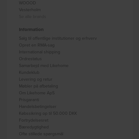
WOOOD
Vesterholm
Se alle brands
Information
Salg til offentlige institutioner og erhverv
Opret en RMA-sag
International shipping
Ordrestatus
Samarbejd med Likehome
Kundeklub
Levering og retur
Møbler på afbetaling
Om Likehome ApS
Prisgaranti
Handelsbetingelser
Købssikring op til 50.000 DKK
Fortrydelsesret
Bæredygtighed
Ofte stillede spørgsmål