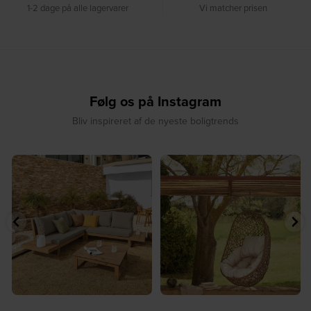
1-2 dage på alle lagervarer
Vi matcher prisen
Følg os på Instagram
Bliv inspireret af de nyeste boligtrends
☀️ Find dit yndlingssted denne
🤍 Rå materialer møder tidløst design⁠
sommer⁠
...
...
9
0
8
0