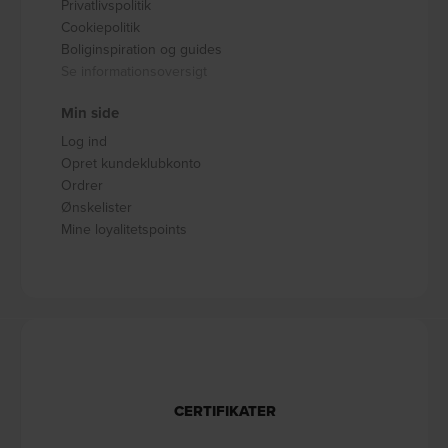
Privatlivspolitik
Cookiepolitik
Boliginspiration og guides
Se informationsoversigt
Min side
Log ind
Opret kundeklubkonto
Ordrer
Ønskelister
Mine loyalitetspoints
CERTIFIKATER