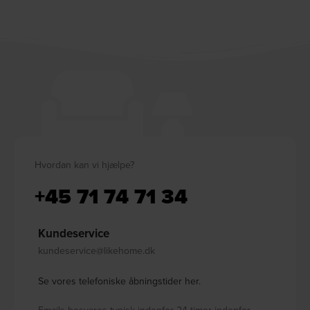
Hvordan kan vi hjælpe?
+45 71 74 71 34
Kundeservice
kundeservice@likehome.dk
Se vores telefoniske åbningstider her.
Emails besvares typisk indenfor 24 timer indenfor