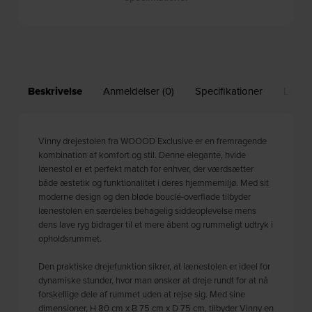
Beskrivelse
Anmeldelser (0)
Specifikationer
Leveri
Vinny drejestolen fra WOOOD Exclusive er en fremragende
kombination af komfort og stil. Denne elegante, hvide
lænestol er et perfekt match for enhver, der værdsætter
både æstetik og funktionalitet i deres hjemmemiljø. Med sit
moderne design og den bløde bouclé-overflade tilbyder
lænestolen en særdeles behagelig siddeoplevelse mens
dens lave ryg bidrager til et mere åbent og rummeligt udtryk i
opholdsrummet.
Den praktiske drejefunktion sikrer, at lænestolen er ideel for
dynamiske stunder, hvor man ønsker at dreje rundt for at nå
forskellige dele af rummet uden at rejse sig. Med sine
dimensioner, H 80 cm x B 75 cm x D 75 cm, tilbyder Vinny en