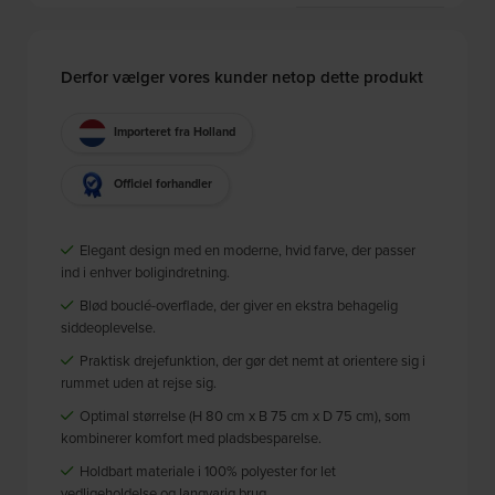
Derfor vælger vores kunder netop dette produkt
Importeret fra Holland
Officiel forhandler
Elegant design med en moderne, hvid farve, der passer
ind i enhver boligindretning.
Blød bouclé-overflade, der giver en ekstra behagelig
siddeoplevelse.
Praktisk drejefunktion, der gør det nemt at orientere sig i
rummet uden at rejse sig.
Optimal størrelse (H 80 cm x B 75 cm x D 75 cm), som
kombinerer komfort med pladsbesparelse.
Holdbart materiale i 100% polyester for let
vedligeholdelse og langvarig brug.