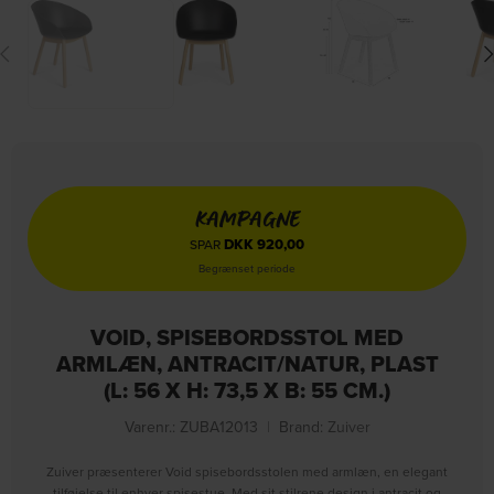
KAMPAGNE
DKK
920,00
SPAR
Begrænset periode
VOID, SPISEBORDSSTOL MED
ARMLÆN, ANTRACIT/NATUR, PLAST
(L: 56 X H: 73,5 X B: 55 CM.)
Varenr.: ZUBA12013
|
Brand:
Zuiver
Zuiver præsenterer Void spisebordsstolen med armlæn, en elegant
tilføjelse til enhver spisestue. Med sit stilrene design i antracit og