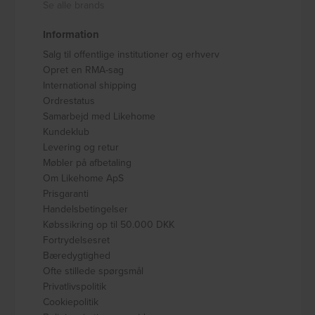
Se alle brands
Information
Salg til offentlige institutioner og erhverv
Opret en RMA-sag
International shipping
Ordrestatus
Samarbejd med Likehome
Kundeklub
Levering og retur
Møbler på afbetaling
Om Likehome ApS
Prisgaranti
Handelsbetingelser
Købssikring op til 50.000 DKK
Fortrydelsesret
Bæredygtighed
Ofte stillede spørgsmål
Privatlivspolitik
Cookiepolitik