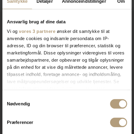
Samtykke
Detaljer
Annonceindstillinger
Om
Ansvarlig brug af dine data
Vi og
vores 3 partnere
ønsker dit samtykke til at
Vi er
specialister
indenfor
anvende cookies og indsamle persondata om IP-
adresse, ID og din browser til præferencer, statistik og
indretning af private hjem og
marketingformål. Disse oplysninger videregives til vores
erhvervslokaler​
samarbejdspartnere, der opbevarer og tilgår oplysninger
på din enhed for at vise dig målrettede annoncer, levere
tilpasset indhold, foretage annonce- og indholdsmåling,
Vores brede sortiment forvandler dit rum med stil og
lave målgruppeundersøgelser og udvikle tjenester. Se
funktionalitet. Find tidløst design, æstetik, eller
mere information under
indstillinger
og i vores
farverigt interiør. Vi har skænke, TV-borde, bordben,
persondatapolitik. Du kan altid trække dit samtykke
Samtykkevalg
tilbage eller ændre indstillinger fra vores
og mere, der afspejler din stil. Vores produkter
Nødvendig
"Cookiedeklaration", eller ved at trykke på "Privacy
kombinerer skønhed og praktik for et hjem der
trigger" ikonet.
imponerer. Skab rummet du drømmer om med os.
Præferencer
Hvis du tillader det, vil vi også gerne: