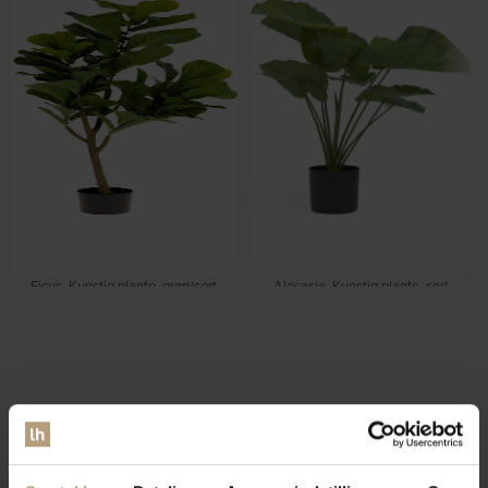
Ficus, Kunstig plante, grøn/sort,
Alocasia, Kunstig plante, sort,
H150x60x60 cm by Kave Home
H57x63x63 cm by Kave Home
Forventet levering: 07-09-2026
På lager
DKK
189,00
DKK
239,00
DKK
759,00