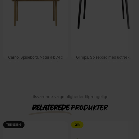
Carno, Spisebord, Natur (H: 74 x
Glimps, Spisebord med udtræk,
B: 120 cm.) by Nordique Design
Sort, Træ (L: 120 x H: 76 x B: 80
På lager
cm.) by Zuiver
På lager
DKK
5.249,00
DKK
5.949,00
Tilsvarende valgmuligheder tilgængelige
RELATEREDE
PRODUKTER
TRENDING
-21%