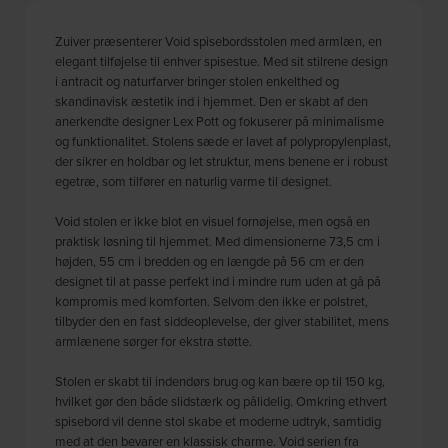
Zuiver præsenterer Void spisebordsstolen med armlæn, en
elegant tilføjelse til enhver spisestue. Med sit stilrene design
i antracit og naturfarver bringer stolen enkelthed og
skandinavisk æstetik ind i hjemmet. Den er skabt af den
anerkendte designer Lex Pott og fokuserer på minimalisme
og funktionalitet. Stolens sæde er lavet af polypropylenplast,
der sikrer en holdbar og let struktur, mens benene er i robust
egetræ, som tilfører en naturlig varme til designet.
Void stolen er ikke blot en visuel fornøjelse, men også en
praktisk løsning til hjemmet. Med dimensionerne 73,5 cm i
højden, 55 cm i bredden og en længde på 56 cm er den
designet til at passe perfekt ind i mindre rum uden at gå på
kompromis med komforten. Selvom den ikke er polstret,
tilbyder den en fast siddeoplevelse, der giver stabilitet, mens
armlænene sørger for ekstra støtte.
Stolen er skabt til indendørs brug og kan bære op til 150 kg,
hvilket gør den både slidstærk og pålidelig. Omkring ethvert
spisebord vil denne stol skabe et moderne udtryk, samtidig
med at den bevarer en klassisk charme. Void serien fra