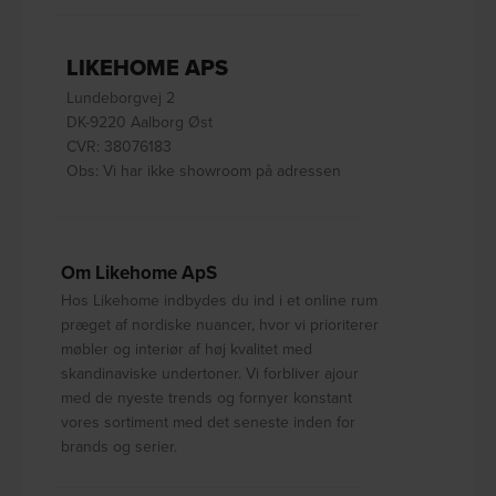
LIKEHOME APS
Lundeborgvej 2
DK-9220 Aalborg Øst
CVR: 38076183
Obs: Vi har ikke showroom på adressen
Om Likehome ApS
Hos Likehome indbydes du ind i et online rum
præget af nordiske nuancer, hvor vi prioriterer
møbler og interiør af høj kvalitet med
skandinaviske undertoner. Vi forbliver ajour
med de nyeste trends og fornyer konstant
vores sortiment med det seneste inden for
brands og serier.