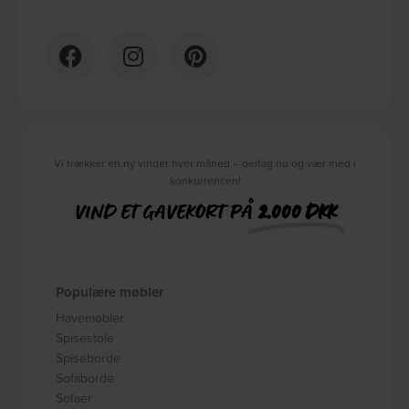
Vi trækker en ny vinder hver måned – deltag nu og vær med i
konkurrencen!
VIND ET GAVEKORT PÅ
2.000 DKK
Populære møbler
Havemøbler
Spisestole
Spiseborde
Sofaborde
Sofaer