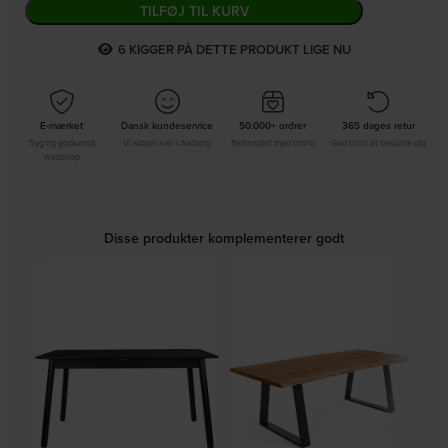
TILFØJ TIL KURV
7
KIGGER PÅ DETTE PRODUKT LIGE NU
E-mærket
Dansk kundeservice
50.000+ ordrer
365 dages retur
Tryg og godkendt
Vi sidder klar i Aalborg
Behandlet med omhu
God tid til at beslutte dig
webshop
Disse produkter komplementerer godt