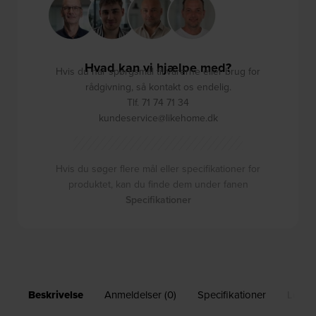
Hvad kan vi hjælpe med?
Hvis du har spørgsmål til varerne eller brug for
rådgivning, så kontakt os endelig.
Tlf. 71 74 71 34
kundeservice@likehome.dk
Hvis du søger flere mål eller specifikationer for
produktet, kan du finde dem under fanen
Specifikationer
Beskrivelse
Anmeldelser (0)
Specifikationer
Leveri