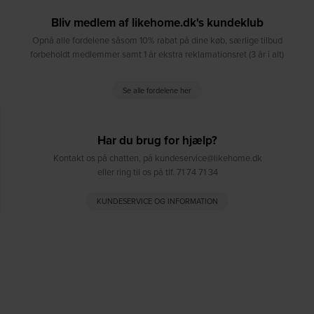
Bliv medlem af likehome.dk's kundeklub
Opnå alle fordelene såsom 10% rabat på dine køb, særlige tilbud
forbeholdt medlemmer samt 1 år ekstra reklamationsret (3 år i alt)
Se alle fordelene her
Har du brug for hjælp?
Kontakt os på chatten, på kundeservice@likehome.dk
eller ring til os på tlf. 71 74 71 34
KUNDESERVICE OG INFORMATION