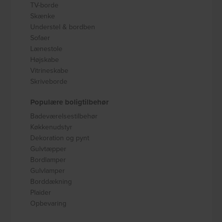
TV-borde
Skænke
Understel & bordben
Sofaer
Lænestole
Højskabe
Vitrineskabe
Skriveborde
Populære boligtilbehør
Badeværelsestilbehør
Køkkenudstyr
Dekoration og pynt
Gulvtæpper
Bordlamper
Gulvlamper
Borddækning
Plaider
Opbevaring