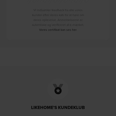
Vi indsamler feedback fra alle vores
kunder efter deres køb for at høre om
deres oplevelse. Anmeldelserne er
autentiske og verificeret af e-mærket.
Vores certifikat kan ses her
.
LIKEHOME'S KUNDEKLUB