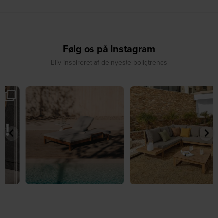
Følg os på Instagram
Bliv inspireret af de nyeste boligtrends
☀️ Sommerens favorit til terrassen ☀️⁠
☀️ Sommerens naturlige
...
samlingspunkt⁠
...
8
0
8
0