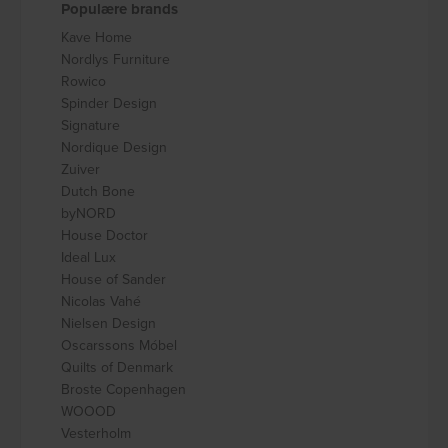
Populære brands
Kave Home
Nordlys Furniture
Rowico
Spinder Design
Signature
Nordique Design
Zuiver
Dutch Bone
byNORD
House Doctor
Ideal Lux
House of Sander
Nicolas Vahé
Nielsen Design
Oscarssons Móbel
Quilts of Denmark
Broste Copenhagen
WOOOD
Vesterholm