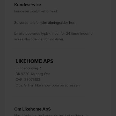
Kundeservice
kundeservice@likehome.dk
Se vores telefoniske åbningstider her.
Emails besvares typisk indenfor 24 timer indenfor
vores almindelige åbningstider.
LIKEHOME APS
Lundeborgvej 2
DK-9220 Aalborg Øst
CVR: 38076183
Obs: Vi har ikke showroom på adressen
Om Likehome ApS
Hos Likehome indbydes du ind i et online rum