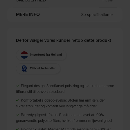
MERE INFO
Se specifikationer
Derfor vælger vores kunder netop dette produkt
Importeret fra Holland
Officiel forhandler
Elegant design: Sandfarvet polstring og slanke benramme
tilfører stil til ethvert spisebord.
Komfortabel siddeoplevelse: Stolen har armlæn, der
sikrer stabilitet og komfort ved langvarige måltider.
Bæredygtighed i fokus: Polstringen er lavet af 100%
genanvendte polyesterfibre, hvilket fremmer miljøvenlighed.
Holdbar kvalitet: Med en Martindale-score på 30.000 er