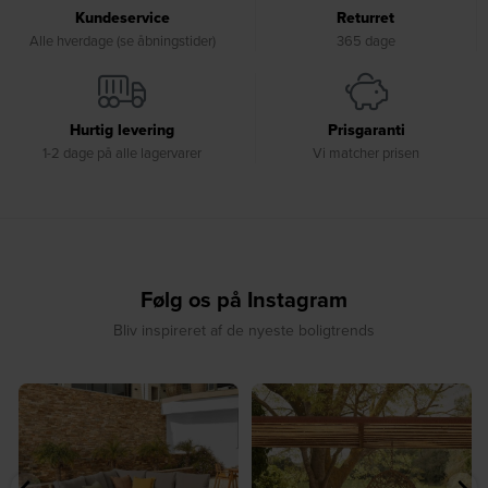
Kundeservice
Returret
Alle hverdage (se åbningstider)
365 dage
Hurtig levering
Prisgaranti
1-2 dage på alle lagervarer
Vi matcher prisen
Følg os på Instagram
Bliv inspireret af de nyeste boligtrends
☀️ Find dit yndlingssted denne
🤍 Rå materialer møder tidløst design⁠
sommer⁠
...
...
9
0
8
0