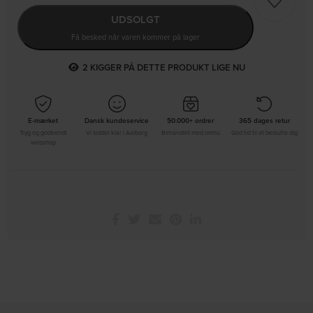
UDSOLGT
Få besked når varen kommer på lager
2
KIGGER PÅ DETTE PRODUKT LIGE NU
E-mærket
Dansk kundeservice
50.000+ ordrer
365 dages retur
Tryg og godkendt
Vi sidder klar i Aalborg
Behandlet med omhu
God tid til at beslutte dig
webshop