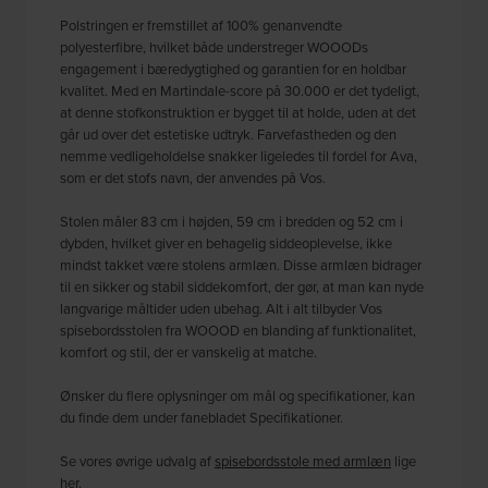
Polstringen er fremstillet af 100% genanvendte
polyesterfibre, hvilket både understreger WOOODs
engagement i bæredygtighed og garantien for en holdbar
kvalitet. Med en Martindale-score på 30.000 er det tydeligt,
at denne stofkonstruktion er bygget til at holde, uden at det
går ud over det estetiske udtryk. Farvefastheden og den
nemme vedligeholdelse snakker ligeledes til fordel for Ava,
som er det stofs navn, der anvendes på Vos.
Stolen måler 83 cm i højden, 59 cm i bredden og 52 cm i
dybden, hvilket giver en behagelig siddeoplevelse, ikke
mindst takket være stolens armlæn. Disse armlæn bidrager
til en sikker og stabil siddekomfort, der gør, at man kan nyde
langvarige måltider uden ubehag. Alt i alt tilbyder Vos
spisebordsstolen fra WOOOD en blanding af funktionalitet,
komfort og stil, der er vanskelig at matche.
Ønsker du flere oplysninger om mål og specifikationer, kan
du finde dem under fanebladet Specifikationer.
Se vores øvrige udvalg af
spisebordsstole med armlæn
lige
her.