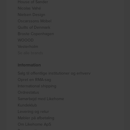
House of Sander
Nicolas Vahé
Nielsen Design
Oscarssons Móbel
Quilts of Denmark
Broste Copenhagen
WOOOD
Vesterholm
Se alle brands
Information
Salg til offentlige institutioner og erhverv
Opret en RMA-sag
International shipping
Ordrestatus
Samarbejd med Likehome
Kundeklub
Levering og retur
Møbler på afbetaling
Om Likehome ApS