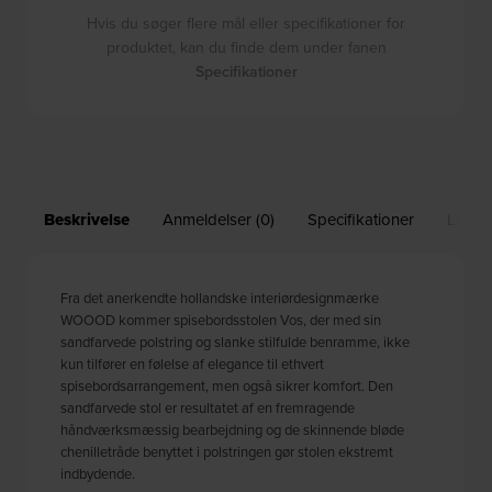
Hvis du søger flere mål eller specifikationer for
produktet, kan du finde dem under fanen
Specifikationer
Beskrivelse
Anmeldelser (0)
Specifikationer
Leveri
Fra det anerkendte hollandske interiørdesignmærke
WOOOD kommer spisebordsstolen Vos, der med sin
sandfarvede polstring og slanke stilfulde benramme, ikke
kun tilfører en følelse af elegance til ethvert
spisebordsarrangement, men også sikrer komfort. Den
sandfarvede stol er resultatet af en fremragende
håndværksmæssig bearbejdning og de skinnende bløde
chenilletråde benyttet i polstringen gør stolen ekstremt
indbydende.