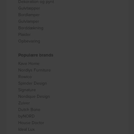
Dekoration og pynt
Gulvtæpper
Bordlamper
Gulvlamper
Borddækning
Plaider
Opbevaring
Populære brands
Kave Home
Nordlys Furniture
Rowico
Spinder Design
Signature
Nordique Design
Zuiver
Dutch Bone
byNORD
House Doctor
Ideal Lux