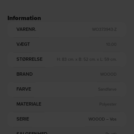
Information
VARENR.
WO373943-Z
VÆGT
10,00
STØRRELSE
H: 83 cm. x B: 52 cm. x L: 59 cm.
BRAND
WOOOD
FARVE
Sandfarve
MATERIALE
Polyester
SERIE
WOOOD – Vos
SALGSENHED
Pr. stk