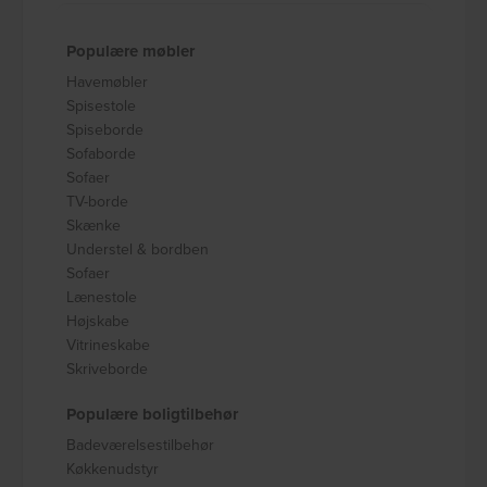
Populære møbler
Havemøbler
Spisestole
Spiseborde
Sofaborde
Sofaer
TV-borde
Skænke
Understel & bordben
Sofaer
Lænestole
Højskabe
Vitrineskabe
Skriveborde
Populære boligtilbehør
Badeværelsestilbehør
Køkkenudstyr