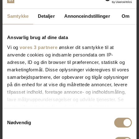
Samtykke
Detaljer
Annonceindstillinger
Om
Ansvarlig brug af dine data
Vi og
vores 3 partnere
ønsker dit samtykke til at
anvende cookies og indsamle persondata om IP-
adresse, ID og din browser til præferencer, statistik og
marketingformål. Disse oplysninger videregives til vores
samarbejdspartnere, der opbevarer og tilgår oplysninger
på din enhed for at vise dig målrettede annoncer, levere
tilpasset indhold, foretage annonce- og indholdsmåling,
lave målgruppeundersøgelser og udvikle tjenester. Se
mere information under
indstillinger
og i vores
persondatapolitik. Du kan altid trække dit samtykke
Samtykkevalg
tilbage eller ændre indstillinger fra vores
Nødvendig
"Cookiedeklaration", eller ved at trykke på "Privacy
trigger" ikonet.