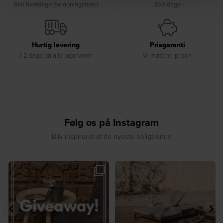
Alle hverdage (se åbningstider)
365 dage
Hurtig levering
Prisgaranti
1-2 dage på alle lagervarer
Vi matcher prisen
Følg os på Instagram
Bliv inspireret af de nyeste boligtrends
🎉 GIVEAWAY 🎉⁠
☀️ Sommerens favorit til terrassen ☀️⁠
...
Vind det stilfulde Sasha
...
8
0
220
237