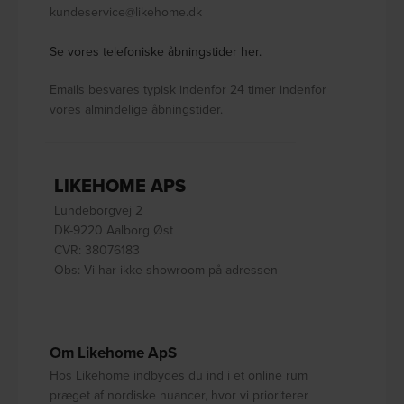
kundeservice@likehome.dk
Se vores telefoniske åbningstider her.
Emails besvares typisk indenfor 24 timer indenfor
vores almindelige åbningstider.
LIKEHOME APS
Lundeborgvej 2
DK-9220 Aalborg Øst
CVR: 38076183
Obs: Vi har ikke showroom på adressen
Om Likehome ApS
Hos Likehome indbydes du ind i et online rum
præget af nordiske nuancer, hvor vi prioriterer