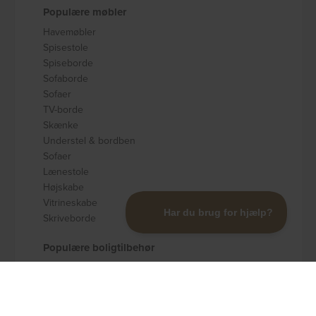
Populære møbler
Havemøbler
Spisestole
Spiseborde
Sofaborde
Sofaer
TV-borde
Skænke
Understel & bordben
Sofaer
Lænestole
Højskabe
Vitrineskabe
Skriveborde
Populære boligtilbehør
Badeværelsestilbehør
Køkkenudstyr
Dekoration og pynt
Gulvtæpper