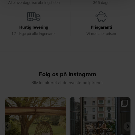
Alle hverdage (se åbningstider)
365 dage
Hurtig levering
Prisgaranti
1-2 dage på alle lagervarer
Vi matcher prisen
Følg os på Instagram
Bliv inspireret af de nyeste boligtrends
☀️ Find dit yndlingssted denne
🤍 Rå materialer møder tidløst design⁠
sommer⁠
...
...
7
0
6
0