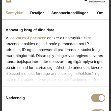
Samtykke
Detaljer
Annonceindstillinger
Om
Ansvarlig brug af dine data
Vi og
vores 3 partnere
ønsker dit samtykke til at
anvende cookies og indsamle persondata om IP-
adresse, ID og din browser til præferencer, statistik og
marketingformål. Disse oplysninger videregives til vores
samarbejdspartnere, der opbevarer og tilgår oplysninger
på din enhed for at vise dig målrettede annoncer, levere
tilpasset indhold, foretage annonce- og indholdsmåling,
lave målgruppeundersøgelser og udvikle tjenester. Se
mere information under
indstillinger
og i vores
persondatapolitik. Du kan altid trække dit samtykke
Samtykkevalg
tilbage eller ændre indstillinger fra vores
Nødvendig
"Cookiedeklaration", eller ved at trykke på "Privacy
trigger" ikonet.