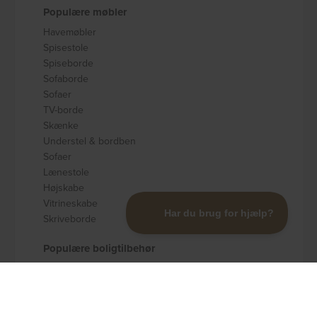
Populære møbler
Havemøbler
Spisestole
Spiseborde
Sofaborde
Sofaer
TV-borde
Skænke
Understel & bordben
Sofaer
Lænestole
Højskabe
Vitrineskabe
Skriveborde
Populære boligtilbehør
Badeværelsestilbehør
Køkkenudstyr
Dekoration og pynt
Gulvtæpper