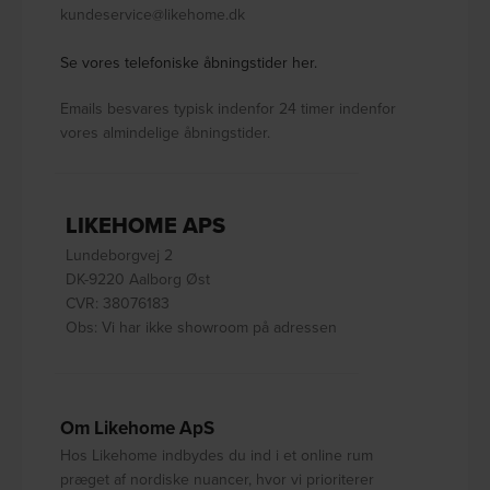
kundeservice@likehome.dk
Se vores telefoniske åbningstider her.
Emails besvares typisk indenfor 24 timer indenfor
vores almindelige åbningstider.
LIKEHOME APS
Lundeborgvej 2
DK-9220 Aalborg Øst
CVR: 38076183
Obs: Vi har ikke showroom på adressen
Om Likehome ApS
Hos Likehome indbydes du ind i et online rum
præget af nordiske nuancer, hvor vi prioriterer