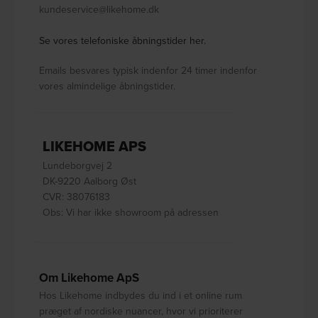
kundeservice@likehome.dk
Se vores telefoniske åbningstider her.
Emails besvares typisk indenfor 24 timer indenfor
vores almindelige åbningstider.
LIKEHOME APS
Lundeborgvej 2
DK-9220 Aalborg Øst
CVR: 38076183
Obs: Vi har ikke showroom på adressen
Om Likehome ApS
Hos Likehome indbydes du ind i et online rum
præget af nordiske nuancer, hvor vi prioriterer