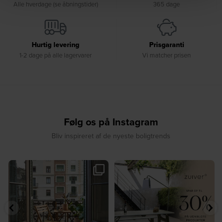
Alle hverdage (se åbningstider)
365 dage
Hurtig levering
Prisgaranti
1-2 dage på alle lagervarer
Vi matcher prisen
Følg os på Instagram
Bliv inspireret af de nyeste boligtrends
🤍 Rå materialer møder tidløst design⁠
✨ Spar op til 30 % på udvalgte
...
produkter fra
...
9
0
3
0