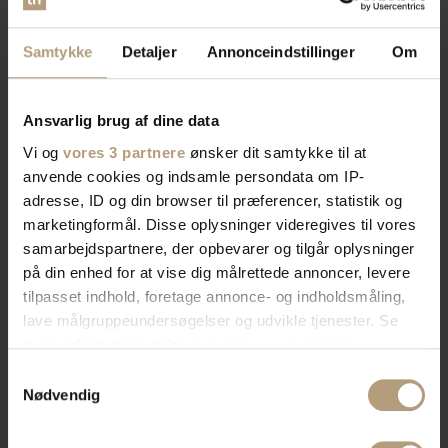
Samtykke
Detaljer
Annonceindstillinger
Om
Ansvarlig brug af dine data
Vi og
vores 3 partnere
ønsker dit samtykke til at
anvende cookies og indsamle persondata om IP-
adresse, ID og din browser til præferencer, statistik og
marketingformål. Disse oplysninger videregives til vores
samarbejdspartnere, der opbevarer og tilgår oplysninger
på din enhed for at vise dig målrettede annoncer, levere
tilpasset indhold, foretage annonce- og indholdsmåling,
lave målgruppeundersøgelser og udvikle tjenester. Se
mere information under
indstillinger
og i vores
persondatapolitik. Du kan altid trække dit samtykke
Samtykkevalg
tilbage eller ændre indstillinger fra vores
Nødvendig
"Cookiedeklaration", eller ved at trykke på "Privacy
trigger" ikonet.