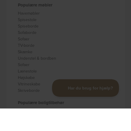
Populære møbler
Havemøbler
Spisestole
Spiseborde
Sofaborde
Sofaer
TV-borde
Skænke
Understel & bordben
Sofaer
Lænestole
Højskabe
Vitrineskabe
Skriveborde
Populære boligtilbehør
Badeværelsestilbehør
Køkkenudstyr
Dekoration og pynt
Gulvtæpper