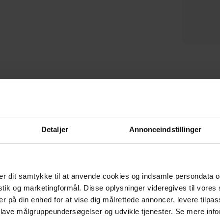
metal (H: 180 x B: 38 cm.) by
H172x56x32 cm, metal by Kave
H6
På lager
På lager
Nordique Design
Home
DKK
6.249,00
DKK
1.119,00
Detaljer
Annonceindstillinger
CERTIFICERET AF E-MÆRKET
Tryghed når du handler
r dit samtykke til at anvende cookies og indsamle persondata o
istik og marketingformål. Disse oplysninger videregives til vore
er på din enhed for at vise dig målrettede annoncer, levere tilpas
 lave målgruppeundersøgelser og udvikle tjenester. Se mere inf