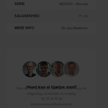
SERIE
WOOOD – Bounds
SALGSENHED
Pr. stk
MERE INFO
Se specifikationer
Hvad kan vi hjælpe med?
Hvis du har spørgsmål til varerne eller brug for
rådgivning, så kontakt os endelig.
Tlf. 71 74 71 34
kundeservice@likehome.dk