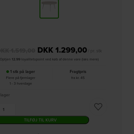
DKK
1.299,00
DKK
1.519,00
/ pr. stk
Optjen
12.99
loyalitetspoint ved køb af denne vare (læs mere)
1 stk på lager
Fragtpris
Flere på fjernlager
fra kr. 45
1 - 3 hverdage
 lager
TILFØJ TIL KURV