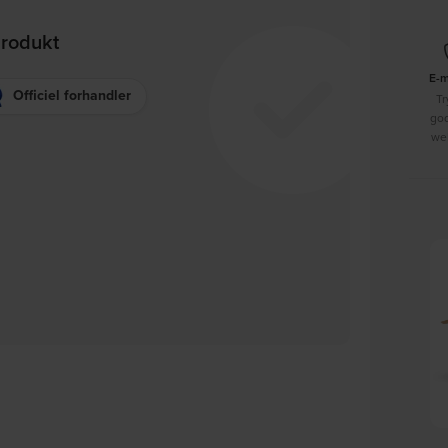
produkt
E-
Officiel forhandler
Tr
go
we
Rivoli, Reol, Natur, Egetræ,
Alanna, Skoreol, hvid/natur,
K