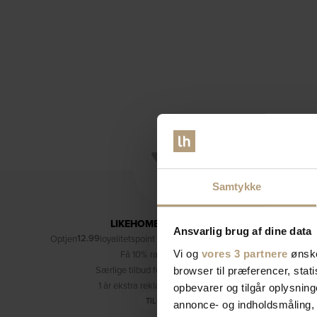
Samtykke
LIKEHOME'S KUNDEKLUB
Ansvarlig brug af dine data
12.99
Optjen
loyalitetspoint ved køb af denne vare (læs mere)
Vi og
vores 3 partnere
ønske
Få 10% rabat på dine køb
Særlige tilbud forbeholdt medlemmer
browser til præferencer, stat
1 år ekstra reklamationsret (3 år i alt)
opbevarer og tilgår oplysning
TILMELD DIG
annonce- og indholdsmåling,