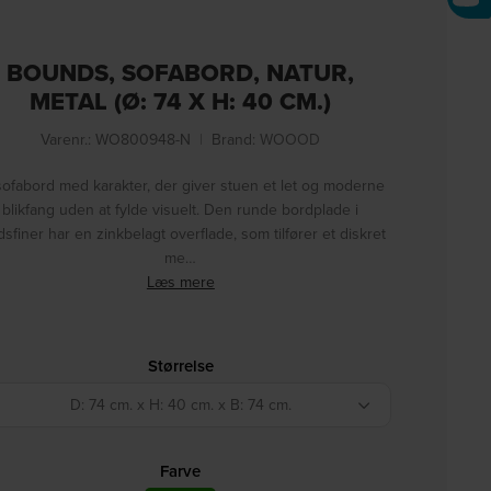
BOUNDS, SOFABORD, NATUR,
METAL (Ø: 74 X H: 40 CM.)
Varenr.: WO800948-N
|
Brand:
WOOOD
sofabord med karakter, der giver stuen et let og moderne
blikfang uden at fylde visuelt. Den runde bordplade i
dsfiner har en zinkbelagt overflade, som tilfører et diskret
me…
Læs mere
Størrelse
D: 74 cm. x H: 40 cm. x B: 74 cm.
Farve