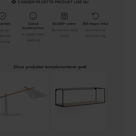
2
KIGGER PÅ DETTE PRODUKT LIGE NU
mærket
Dansk
50.000+ ordrer
365 dages retur
kundeservice
yg og
Behandlet med
God tid til at
Vi sidder klar i
dkendt
omhu
beslutte dig
Aalborg
bshop
Disse produkter komplementerer godt
osta, Bordlampe, hvid/natur,
Elisha, Hylde, natur/sort,
Muse, Væglamp