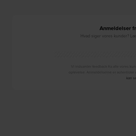
Anmeldelser fr
Hvad siger vores kunder? Læs
Vi indsamler feedback fra alle vores kun
oplevelse. Anmeldelserne er autentiske o
kan s