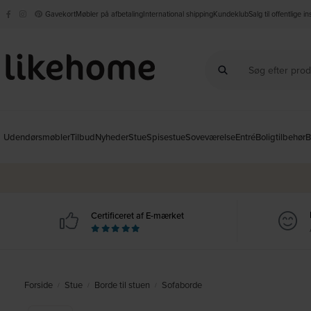
Gavekort
Møbler på afbetaling
International shipping
Kundeklub
Salg til offentlige i
Udendørsmøbler
Tilbud
Nyheder
Stue
Spisestue
Soveværelse
Entré
Boligtilbehør
B
Certificeret af E-mærket
Forside
Stue
Borde til stuen
Sofaborde
/
/
/