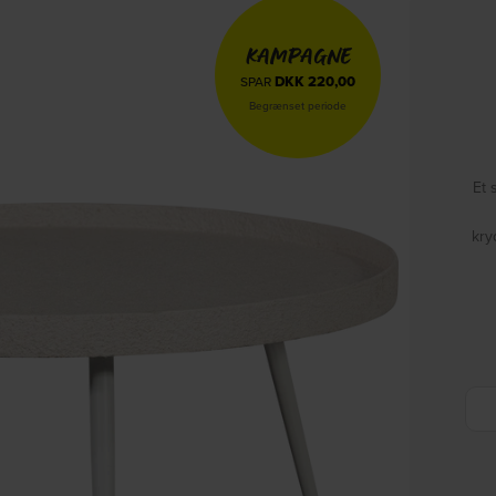
KAMPAGNE
DKK
220,00
SPAR
Begrænset periode
Et 
kry