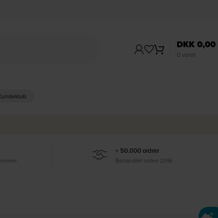
DKK
0,00
0
varer
 Kundeklub
+ 50.000 ordrer
ervarer
Behandlet siden 2016
Ti