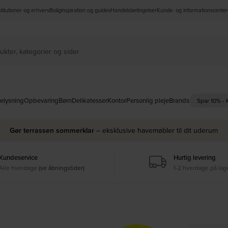
nstitutioner og erhverv
Boliginspiration og guides
Handelsbetingelser
Kunde- og informationscenter
elysning
Opbevaring
Børn
Delikatesser
Kontor
Personlig pleje
Brands
Spar 10% -
Gør terrassen sommerklar
– eksklusive havemøbler til dit uderum
Kundeservice
Hurtig levering
Alle hverdage
(se åbningstider)
1-2 hverdage på lag