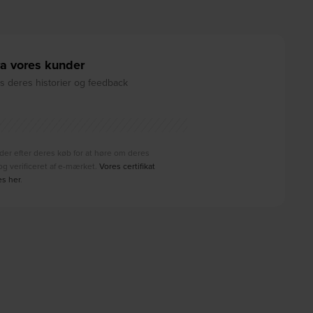
a vores kunder
 deres historier og feedback
der efter deres køb for at høre om deres
g verificeret af e-mærket.
Vores certifikat
es her
.