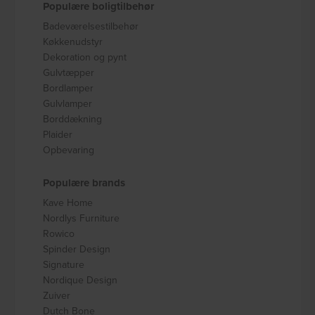
Populære boligtilbehør
Badeværelsestilbehør
Køkkenudstyr
Dekoration og pynt
Gulvtæpper
Bordlamper
Gulvlamper
Borddækning
Plaider
Opbevaring
Populære brands
Kave Home
Nordlys Furniture
Rowico
Spinder Design
Signature
Nordique Design
Zuiver
Dutch Bone