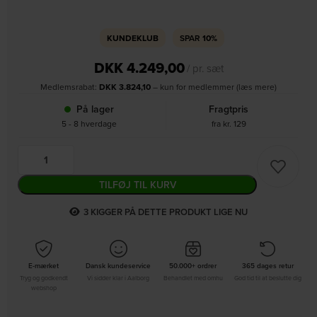
KUNDEKLUB
SPAR
10%
DKK
4.249,00
/ pr. sæt
Medlemsrabat:
DKK
3.824,10
– kun for medlemmer (læs mere)
På lager
Fragtpris
5 - 8 hverdage
fra kr. 129
TILFØJ TIL KURV
1
KIGGER PÅ DETTE PRODUKT LIGE NU
E-mærket
Dansk kundeservice
50.000+ ordrer
365 dages retur
Tryg og godkendt
Vi sidder klar i Aalborg
Behandlet med omhu
God tid til at beslutte dig
webshop