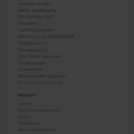
Levering og retur
Møbler på afbetaling
Om Likehome ApS
Prisgaranti
Handelsbetingelser
Købssikring op til 50.000 DKK
Fortrydelsesret
Bæredygtighed
Ofte stillede spørgsmål
Privatlivspolitik
Cookiepolitik
Boliginspiration og guides
Se informationsoversigt
Min side
Log ind
Opret kundeklubkonto
Ordrer
Ønskelister
Mine loyalitetspoints