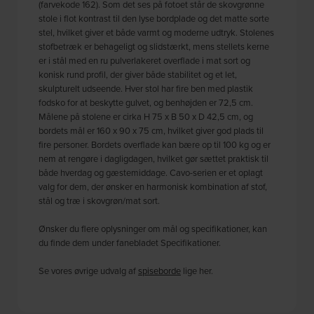
(farvekode 162). Som det ses på fotoet står de skovgrønne
stole i flot kontrast til den lyse bordplade og det matte sorte
stel, hvilket giver et både varmt og moderne udtryk. Stolenes
stofbetræk er behageligt og slidstærkt, mens stellets kerne
er i stål med en ru pulverlakeret overflade i mat sort og
konisk rund profil, der giver både stabilitet og et let,
skulpturelt udseende. Hver stol har fire ben med plastik
fodsko for at beskytte gulvet, og benhøjden er 72,5 cm.
Målene på stolene er cirka H 75 x B 50 x D 42,5 cm, og
bordets mål er 160 x 90 x 75 cm, hvilket giver god plads til
fire personer. Bordets overflade kan bære op til 100 kg og er
nem at rengøre i dagligdagen, hvilket gør sættet praktisk til
både hverdag og gæstemiddage. Cavo-serien er et oplagt
valg for dem, der ønsker en harmonisk kombination af stof,
stål og træ i skovgrøn/mat sort.
Ønsker du flere oplysninger om mål og specifikationer, kan
du finde dem under fanebladet Specifikationer.
Se vores øvrige udvalg af
spiseborde
lige her.