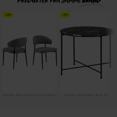
PRODUKTER FRA SAMME
BRAND
-39%
-17%
Novella, Spisebordsstol, Lys gråbrun,
Floriane, Hjørnebord, Sort, Art.
Basel stof (H: 77 x B: 56 x D: 55) by
marmorsten (H: 45 x B: 42 x D: 42) by
Signature
Signature
På lager
På lager