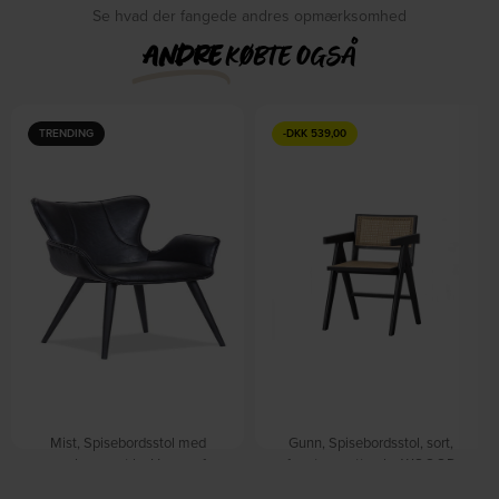
Se hvad der fangede andres opmærksomhed
ANDRE
KØBTE OGSÅ
TRENDING
-
DKK
539,00
Mist, Spisebordsstol med
Gunn, Spisebordsstol, sort,
armlæn, sort by House of
fyrretræ, rattan by WOOOD
På lager
Sander