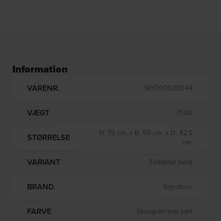
Information
VARENR.
SIH000025044
VÆGT
71,00
H: 75 cm. x B: 50 cm. x D: 42,5
STØRRELSE
cm.
VARIANT
Firkantet bord
BRAND
Signature
FARVE
Skovgrøn/mat sort