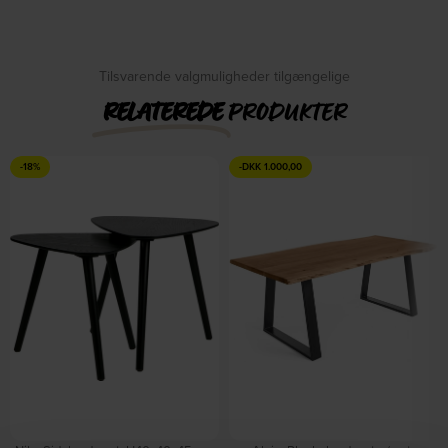
På lager
DKK
1.530,00
DKK
2.069,00
DKK
1.139,00
Tilsvarende valgmuligheder tilgængelige
RELATEREDE
PRODUKTER
-18%
-
DKK
1.000,00