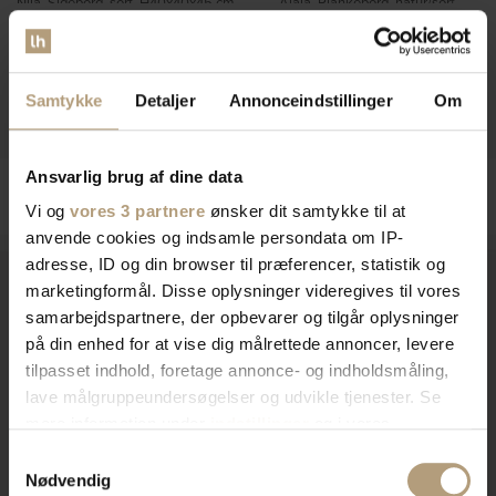
Nila, Sidebord, sort, H40x40x45 cm,
Alaia, Plankebord, natur/sort,
træ by WOOOD
H76x200x95 cm, massivt træ by
På lager
Kave Home
På lager
DKK
500,00
DKK
609,00
Samtykke
Detaljer
Annonceindstillinger
Om
DKK
5.549,00
DKK
6.549,00
Ansvarlig brug af dine data
Vi og
vores 3 partnere
ønsker dit samtykke til at
anvende cookies og indsamle persondata om IP-
adresse, ID og din browser til præferencer, statistik og
marketingformål. Disse oplysninger videregives til vores
samarbejdspartnere, der opbevarer og tilgår oplysninger
Vi er
specialister
indenfor
på din enhed for at vise dig målrettede annoncer, levere
tilpasset indhold, foretage annonce- og indholdsmåling,
indretning af private hjem og
lave målgruppeundersøgelser og udvikle tjenester. Se
mere information under
indstillinger
og i vores
erhvervslokaler​
persondatapolitik. Du kan altid trække dit samtykke
Samtykkevalg
tilbage eller ændre indstillinger fra vores
Nødvendig