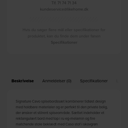
Tlf. 71 74 71 34
kundeservice@likehome.dk
Hvis du søger flere mål eller specifikationer for
produktet, kan du finde dem under fanen
Specifikationer
Beskrivelse
Anmeldelser (0)
Specifikationer
Leveri
Signature Cavo spisebordssæt kombinerer tidløst design
med holdbare materialer og er perfekt til den private bolig,
der ønsker et stilrent spiseområde. Sættet indeholder et
rektangulært bord med top i ru eg-melamin og fire
matchende stole beklædt med Caso stof i skovgrøn