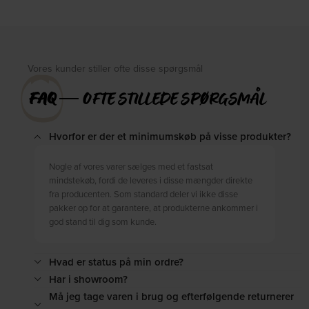
DKK
480,00
DKK
455,00
DKK
789,00
DKK
549,00
Vores kunder stiller ofte disse spørgsmål
FAQ
― OFTE STILLEDE SPØRGSMÅL
Hvorfor er der et minimumskøb på visse produkter?
Nogle af vores varer sælges med et fastsat
mindstekøb, fordi de leveres i disse mængder direkte
fra producenten. Som standard deler vi ikke disse
pakker op for at garantere, at produkterne ankommer i
god stand til dig som kunde.
Hvad er status på min ordre?
Har i showroom?
Må jeg tage varen i brug og efterfølgende returnerer