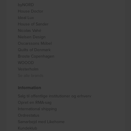
byNORD
House Doctor
Ideal Lux
House of Sander
Nicolas Vahé
Nielsen Design
Oscarssons Móbel
Quilts of Denmark
Broste Copenhagen
WOOOD
Vesterholm
Se alle brands
Information
Salg til offentlige institutioner og erhverv
Opret en RMA-sag
International shipping
Ordrestatus
Samarbejd med Likehome
Kundeklub