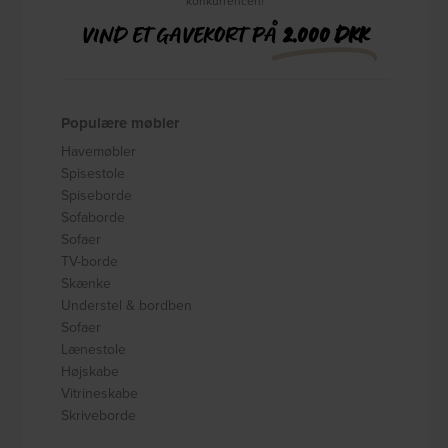
konkurrencen!
VIND ET GAVEKORT PÅ
2.000 DKK
Populære møbler
Havemøbler
Spisestole
Spiseborde
Sofaborde
Sofaer
TV-borde
Skænke
Understel & bordben
Sofaer
Lænestole
Højskabe
Vitrineskabe
Skriveborde