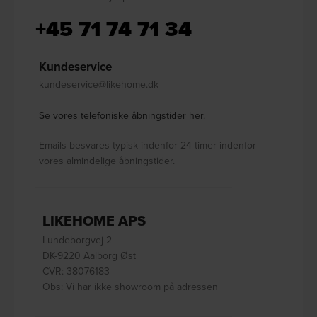
+45 71 74 71 34
Kundeservice
kundeservice@likehome.dk
Se vores telefoniske åbningstider her.
Emails besvares typisk indenfor 24 timer indenfor
vores almindelige åbningstider.
LIKEHOME APS
Lundeborgvej 2
DK-9220 Aalborg Øst
CVR: 38076183
Obs: Vi har ikke showroom på adressen