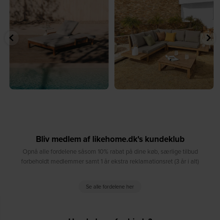
...
samlingspunkt⁠
...
8
0
8
0
Bliv medlem af likehome.dk's kundeklub
Opnå alle fordelene såsom 10% rabat på dine køb, særlige tilbud
forbeholdt medlemmer samt 1 år ekstra reklamationsret (3 år i alt)
Se alle fordelene her