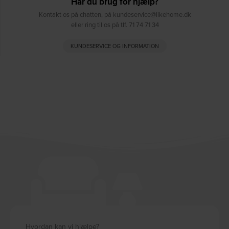
Har du brug for hjælp?
Kontakt os på chatten, på kundeservice@likehome.dk
eller ring til os på tlf. 71 74 71 34
KUNDESERVICE OG INFORMATION
Hvordan kan vi hjælpe?