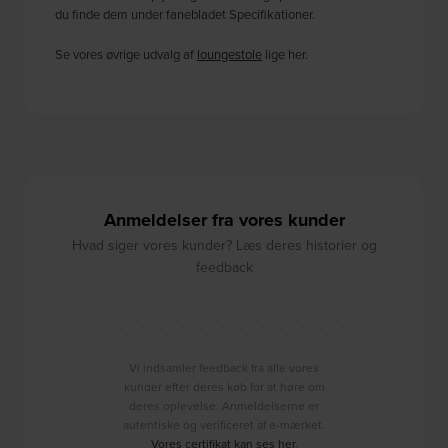
du finde dem under fanebladet Specifikationer.
Se vores øvrige udvalg af
loungestole
lige her.
Anmeldelser fra vores kunder
Hvad siger vores kunder? Læs deres historier og
feedback
Vi indsamler feedback fra alle vores
kunder efter deres køb for at høre om
deres oplevelse. Anmeldelserne er
autentiske og verificeret af e-mærket.
Vores certifikat kan ses her
.