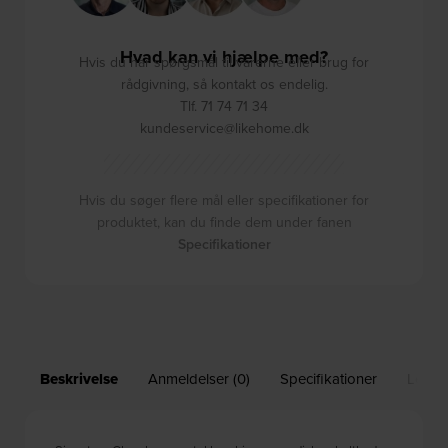
Hvad kan vi hjælpe med?
Hvis du har spørgsmål til varerne eller brug for
rådgivning, så kontakt os endelig.
Tlf. 71 74 71 34
kundeservice@likehome.dk
Hvis du søger flere mål eller specifikationer for
produktet, kan du finde dem under fanen
Specifikationer
Beskrivelse
Anmeldelser (0)
Specifikationer
Leveri