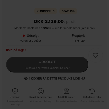
KUNDEKLUB
SPAR
10%
DKK
2.129,00
/ pr. stk
Medlemsrabat:
DKK
1.916,10
– kun for medlemmer (læs mere)
Udsolgt
Fragtpris
Varen er udgået
fra kr. 129
Ikke på lager
UDSOLGT
Få besked når varen kommer på lager
1
KIGGER PÅ DETTE PRODUKT LIGE NU
E-mærket
Dansk kundeservice
50.000+ ordrer
365 dages retur
Tryg og godkendt
Vi sidder klar i Aalborg
Behandlet med omhu
God tid til at beslutte dig
webshop