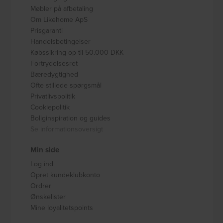
Møbler på afbetaling
Om Likehome ApS
Prisgaranti
Handelsbetingelser
Købssikring op til 50.000 DKK
Fortrydelsesret
Bæredygtighed
Ofte stillede spørgsmål
Privatlivspolitik
Cookiepolitik
Boliginspiration og guides
Se informationsoversigt
Min side
Log ind
Opret kundeklubkonto
Ordrer
Ønskelister
Mine loyalitetspoints