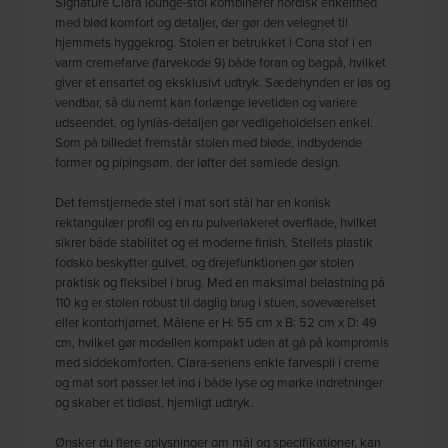
Signature Clara lounge-stol kombinerer nordisk enkelthed
med blød komfort og detaljer, der gør den velegnet til
hjemmets hyggekrog. Stolen er betrukket i Cona stof i en
varm cremefarve (farvekode 9) både foran og bagpå, hvilket
giver et ensartet og eksklusivt udtryk. Sædehynden er løs og
vendbar, så du nemt kan forlænge levetiden og variere
udseendet, og lynlås-detaljen gør vedligeholdelsen enkel.
Som på billedet fremstår stolen med bløde, indbydende
former og pipingsøm, der løfter det samlede design.
Det femstjernede stel i mat sort stål har en konisk
rektangulær profil og en ru pulverlakeret overflade, hvilket
sikrer både stabilitet og et moderne finish. Stellets plastik
fodsko beskytter gulvet, og drejefunktionen gør stolen
praktisk og fleksibel i brug. Med en maksimal belastning på
110 kg er stolen robust til daglig brug i stuen, soveværelset
eller kontorhjørnet. Målene er H: 55 cm x B: 52 cm x D: 49
cm, hvilket gør modellen kompakt uden at gå på kompromis
med siddekomforten. Clara-seriens enkle farvespil i creme
og mat sort passer let ind i både lyse og mørke indretninger
og skaber et tidløst, hjemligt udtryk.
Ønsker du flere oplysninger om mål og specifikationer, kan