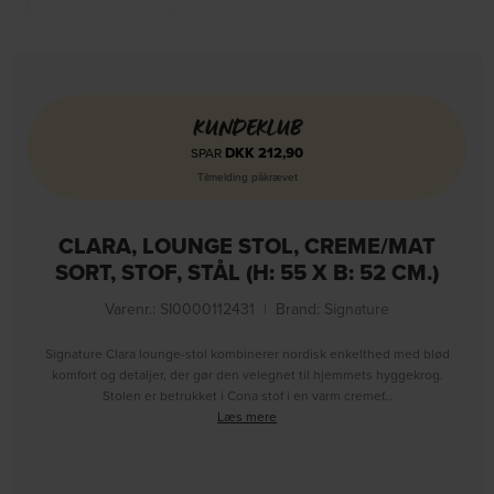
KUNDEKLUB
DKK
212,90
SPAR
Tilmelding påkrævet
CLARA, LOUNGE STOL, CREME/MAT
SORT, STOF, STÅL (H: 55 X B: 52 CM.)
Varenr.: SI0000112431
|
Brand:
Signature
Signature Clara lounge-stol kombinerer nordisk enkelthed med blød
komfort og detaljer, der gør den velegnet til hjemmets hyggekrog.
Stolen er betrukket i Cona stof i en varm cremef…
Læs mere