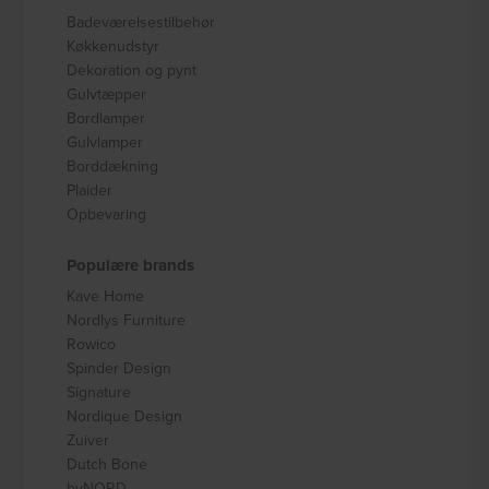
Badeværelsestilbehør
Køkkenudstyr
Dekoration og pynt
Gulvtæpper
Bordlamper
Gulvlamper
Borddækning
Plaider
Opbevaring
Populære brands
Kave Home
Nordlys Furniture
Rowico
Spinder Design
Signature
Nordique Design
Zuiver
Dutch Bone
byNORD