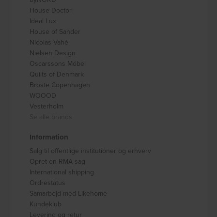
House Doctor
Ideal Lux
House of Sander
Nicolas Vahé
Nielsen Design
Oscarssons Móbel
Quilts of Denmark
Broste Copenhagen
WOOOD
Vesterholm
Se alle brands
Information
Salg til offentlige institutioner og erhverv
Opret en RMA-sag
International shipping
Ordrestatus
Samarbejd med Likehome
Kundeklub
Levering og retur