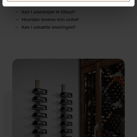
Jeg har modtaget en beskadiget vare - hvad gør jeg?
Kan I udarbejde et tilbud?
Hvordan leveres min ordre?
Kan i udsætte leveringen?