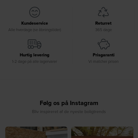
Kundeservice
Returret
Alle hverdage (se åbningstider)
365 dage
Hurtig levering
Prisgaranti
1-2 dage på alle lagervarer
Vi matcher prisen
Følg os på Instagram
Bliv inspireret af de nyeste boligtrends
☀️ Find dit yndlingssted denne
🤍 Rå materialer møder tidløst design⁠
sommer⁠
...