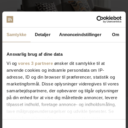
Samtykke
Detaljer
Annonceindstillinger
Om
Ansvarlig brug af dine data
Vi og
vores 3 partnere
ønsker dit samtykke til at
anvende cookies og indsamle persondata om IP-
adresse, ID og din browser til præferencer, statistik og
marketingformål. Disse oplysninger videregives til vores
samarbejdspartnere, der opbevarer og tilgår oplysninger
på din enhed for at vise dig målrettede annoncer, levere
tilpasset indhold, foretage annonce- og indholdsmåling,
lave målgruppeundersøgelser og udvikle tjenester. Se
mere information under
indstillinger
og i vores
persondatapolitik. Du kan altid trække dit samtykke
Samtykkevalg