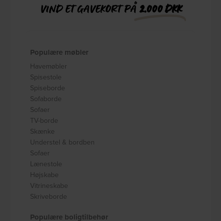
VIND ET GAVEKORT PÅ
2.000 DKK
Populære møbler
Havemøbler
Spisestole
Spiseborde
Sofaborde
Sofaer
TV-borde
Skænke
Understel & bordben
Sofaer
Lænestole
Højskabe
Vitrineskabe
Skriveborde
Populære boligtilbehør