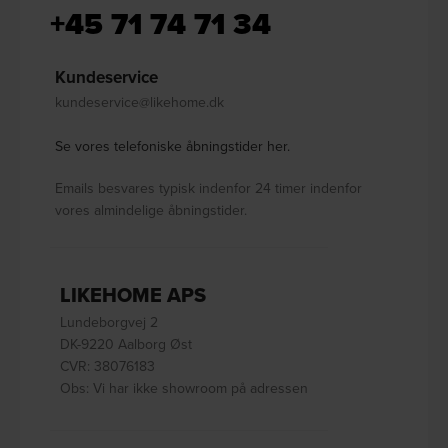
+45 71 74 71 34
Kundeservice
kundeservice@likehome.dk
Se vores telefoniske åbningstider her.
Emails besvares typisk indenfor 24 timer indenfor
vores almindelige åbningstider.
LIKEHOME APS
Lundeborgvej 2
DK-9220 Aalborg Øst
CVR: 38076183
Obs: Vi har ikke showroom på adressen