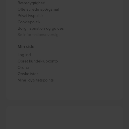
Bæredygtighed
Ofte stillede spørgsmål
Privatlivspolitik
Cookiepolitik
Boliginspiration og guides
Se informationsoversigt
Min side
Log ind
Opret kundeklubkonto
Ordrer
Ønskelister
Mine loyalitetspoints