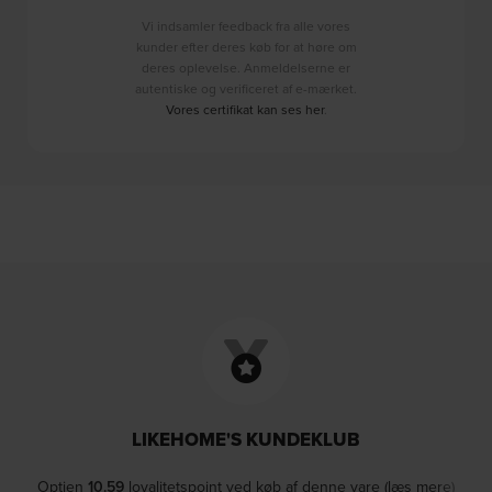
Vi indsamler feedback fra alle vores
kunder efter deres køb for at høre om
deres oplevelse. Anmeldelserne er
autentiske og verificeret af e-mærket.
Vores certifikat kan ses her
.
LIKEHOME'S KUNDEKLUB
Optjen
10.59
loyalitetspoint ved køb af denne vare (læs mere)