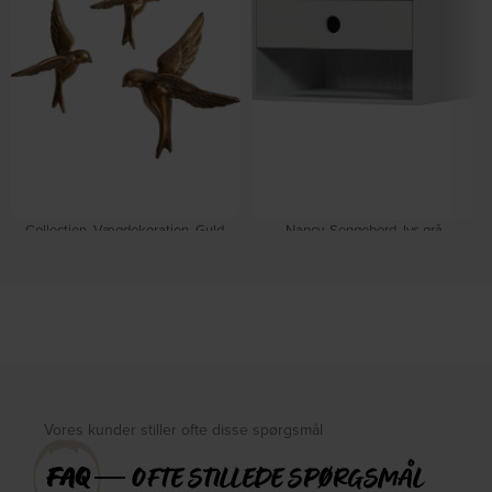
Collection, Vægdekoration, Guld,
Nancy, Sengebord, lys grå,
Aluminium (H: 22 x B: 15 cm.) by
H20x34x30 cm by WOOOD
På lager
WOOOD
På lager
DKK
539,00
DKK
679,00
DKK
379,00
Vores kunder stiller ofte disse spørgsmål
FAQ
― OFTE STILLEDE SPØRGSMÅL