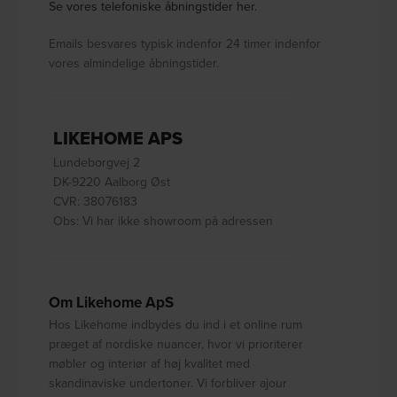
Se vores telefoniske åbningstider her.
Emails besvares typisk indenfor 24 timer indenfor
vores almindelige åbningstider.
LIKEHOME APS
Lundeborgvej 2
DK-9220 Aalborg Øst
CVR: 38076183
Obs: Vi har ikke showroom på adressen
Om Likehome ApS
Hos Likehome indbydes du ind i et online rum
præget af nordiske nuancer, hvor vi prioriterer
møbler og interiør af høj kvalitet med
skandinaviske undertoner. Vi forbliver ajour