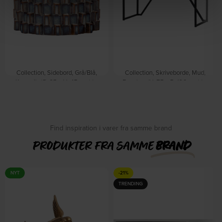
Collection, Sidebord, Grå/Blå,
Collection, Skriveborde, Mud,
Keramik (Ø: 35 x H: 45 cm.) by
Fyrretræ (H: 75 x B: 126 cm.) by
WOOOD
WOOOD
På lager
På lager
DKK
1.519,00
DKK
1.959,00
DKK
2.459,00
Find inspiration i varer fra samme brand
PRODUKTER FRA SAMME
BRAND
NYT
-21%
TRENDING