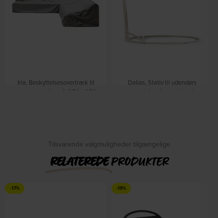
Iria, Beskyttelsesovertræk til
Dalias, Stativ til udendørs
udendørs sofa, grå (270 x 270
hængestol, grå, metal by Kave
cm.) by Kave Home
Home
På lager
På lager
DKK
1.090,00
DKK
1.879,00
DKK
1.239,00
Tilsvarende valgmuligheder tilgængelige
RELATEREDE
PRODUKTER
-17%
-19%