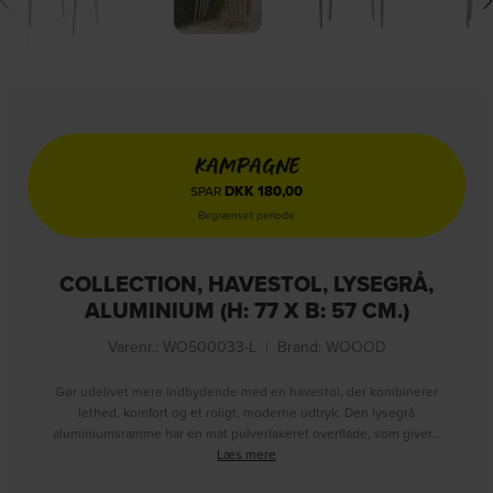
KAMPAGNE
DKK
180,00
SPAR
Begrænset periode
COLLECTION, HAVESTOL, LYSEGRÅ,
ALUMINIUM (H: 77 X B: 57 CM.)
Varenr.: WO500033-L
|
Brand:
WOOOD
Gør udelivet mere indbydende med en havestol, der kombinerer
lethed, komfort og et roligt, moderne udtryk. Den lysegrå
aluminiumsramme har en mat pulverlakeret overflade, som giver…
Læs mere