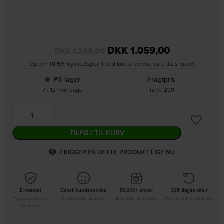
DKK
1.059,00
DKK
1.239,00
Optjen
10.59
loyalitetspoint ved køb af denne vare (læs mere)
På lager
Fragtpris
7 - 12 hverdage
fra kr. 299
TILFØJ TIL KURV
7
KIGGER PÅ DETTE PRODUKT LIGE NU
E-mærket
Dansk kundeservice
50.000+ ordrer
365 dages retur
Tryg og godkendt
Vi sidder klar i Aalborg
Behandlet med omhu
God tid til at beslutte dig
webshop