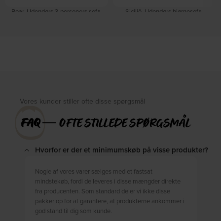
Bear, Udendørs 3-personers sofa,
Sicilië, Udendørs hjørnesofa,
Sand, Stof (H: 80 x B: 210 cm.) by
Venstrevendt, Grøn, Aluminium (H:
WOOOD
60 x B: 246 cm.) by WOOOD
På lager
På lager
DKK
7.099,00
DKK
15.149,00
DKK
8.349,00
DKK
18.049,00
Vores kunder stiller ofte disse spørgsmål
FAQ
― OFTE STILLEDE SPØRGSMÅL
Hvorfor er der et minimumskøb på visse produkter?
Nogle af vores varer sælges med et fastsat
mindstekøb, fordi de leveres i disse mængder direkte
fra producenten. Som standard deler vi ikke disse
pakker op for at garantere, at produkterne ankommer i
god stand til dig som kunde.