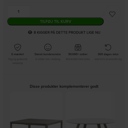
TILFØJ TIL KURV
8
KIGGER PÅ DETTE PRODUKT LIGE NU
E-mærket
Dansk kundeservice
50.000+ ordrer
365 dages retur
Tryg og godkendt
Vi sidder klar i Aalborg
Behandlet med omhu
God tid til at beslutte dig
webshop
Disse produkter komplementerer godt