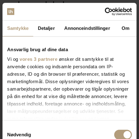
erhvervslokaler​
Vores brede sortiment forvandler dit rum med stil og
Samtykke
Detaljer
Annonceindstillinger
Om
funktionalitet. Find tidløst design, æstetik, eller
farverigt interiør. Vi har skænke, TV-borde, bordben,
og mere, der afspejler din stil. Vores produkter
Ansvarlig brug af dine data
kombinerer skønhed og praktik for et hjem der
Vi og
vores 3 partnere
ønsker dit samtykke til at
imponerer. Skab rummet du drømmer om med os.
anvende cookies og indsamle persondata om IP-
adresse, ID og din browser til præferencer, statistik og
marketingformål. Disse oplysninger videregives til vores
Bliv kontaktet af en salgskonsulent
samarbejdspartnere, der opbevarer og tilgår oplysninger
på din enhed for at vise dig målrettede annoncer, levere
tilpasset indhold, foretage annonce- og indholdsmåling,
lave målgruppeundersøgelser og udvikle tjenester. Se
mere information under
indstillinger
og i vores
persondatapolitik. Du kan altid trække dit samtykke
Samtykkevalg
tilbage eller ændre indstillinger fra vores
Nødvendig