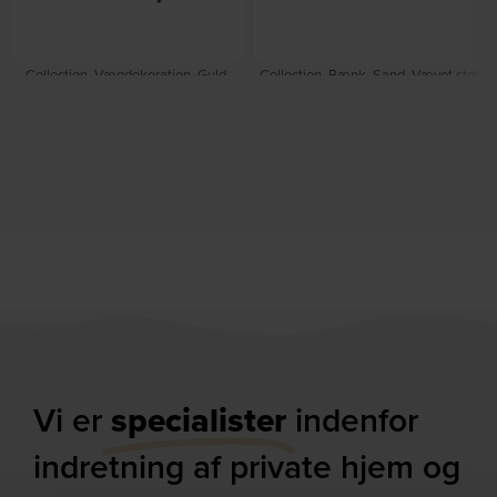
Collection, Vægdekoration, Guld,
Collection, Bænk, Sand, Vævet stof
Aluminium (H: 22 x B: 15 cm.) by
(H: 46 x B: 130 cm.) by WOOOD
På lager
WOOOD
På lager
DKK
3.079,00
DKK
379,00
Vi er
specialister
indenfor
indretning af private hjem og