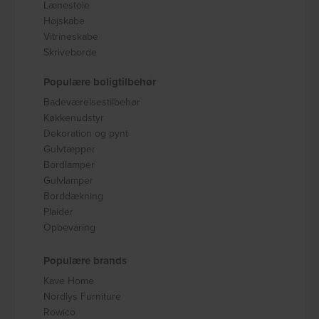
Lænestole
Højskabe
Vitrineskabe
Skriveborde
Populære boligtilbehør
Badeværelsestilbehør
Køkkenudstyr
Dekoration og pynt
Gulvtæpper
Bordlamper
Gulvlamper
Borddækning
Plaider
Opbevaring
Populære brands
Kave Home
Nordlys Furniture
Rowico