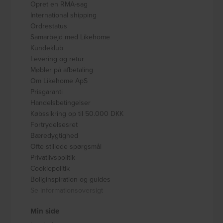
Opret en RMA-sag
International shipping
Ordrestatus
Samarbejd med Likehome
Kundeklub
Levering og retur
Møbler på afbetaling
Om Likehome ApS
Prisgaranti
Handelsbetingelser
Købssikring op til 50.000 DKK
Fortrydelsesret
Bæredygtighed
Ofte stillede spørgsmål
Privatlivspolitik
Cookiepolitik
Boliginspiration og guides
Se informationsoversigt
Min side