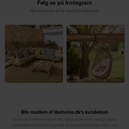
Følg os på Instagram
Bliv inspireret af de nyeste boligtrends
⁠
☀️ Sommerens naturlige
☀️ Find dit yndlingssted denne
samlingspunkt⁠
sommer⁠
...
...
8
0
8
0
Bliv medlem af likehome.dk's kundeklub
Opnå alle fordelene såsom 10% rabat på dine køb, særlige tilbud
forbeholdt medlemmer samt 1 år ekstra reklamationsret (3 år i alt)