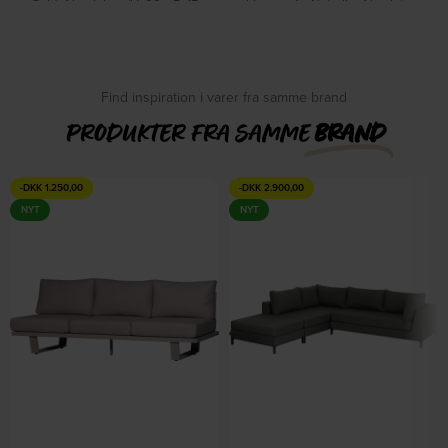
Guld, Aluminium (H: 22 x B: 15
hjørnesofa, Naturlig, Akacietræ
cm.) by WOOOD
(H: 67 x B: 227 cm.) by WOOOD
På lager
På lager
DKK
379,00
DKK
15.349,00
DKK
18.049,00
Find inspiration i varer fra samme brand
PRODUKTER FRA SAMME
BRAND
-
DKK
1.250,00
-
DKK
2.900,00
NYT
NYT