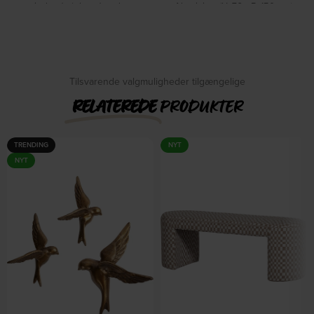
spisebordsstol med armlæn,
Aluminium (H: 76 x B: 150 cm.)
grå, aluminium by Kave Home
by WOOOD
På lager
På lager
DKK
1.449,00
DKK
3.879,00
DKK
1.799,00
DKK
4.849,00
Tilsvarende valgmuligheder tilgængelige
RELATEREDE
PRODUKTER
TRENDING
NYT
NYT