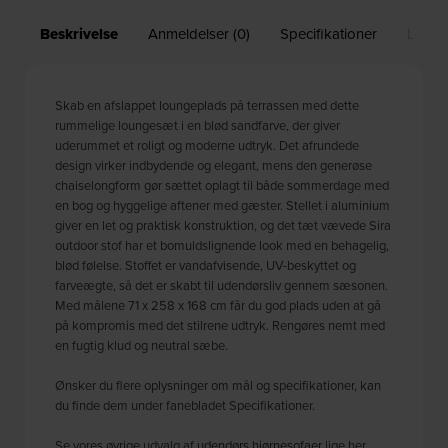
Beskrivelse
Anmeldelser (0)
Specifikationer
Leveri
Skab en afslappet loungeplads på terrassen med dette
rummelige loungesæt i en blød sandfarve, der giver
uderummet et roligt og moderne udtryk. Det afrundede
design virker indbydende og elegant, mens den generøse
chaiselongform gør sættet oplagt til både sommerdage med
en bog og hyggelige aftener med gæster. Stellet i aluminium
giver en let og praktisk konstruktion, og det tæt vævede Sira
outdoor stof har et bomuldslignende look med en behagelig,
blød følelse. Stoffet er vandafvisende, UV-beskyttet og
farveægte, så det er skabt til udendørsliv gennem sæsonen.
Med målene 71 x 258 x 168 cm får du god plads uden at gå
på kompromis med det stilrene udtryk. Rengøres nemt med
en fugtig klud og neutral sæbe.
Ønsker du flere oplysninger om mål og specifikationer, kan
du finde dem under fanebladet Specifikationer.
Se vores øvrige udvalg af
udendørs hjørnesofaer
lige her.