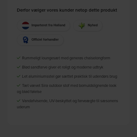
Derfor vælger vores kunder netop dette produkt
Importeret fra Holland
Nyhed
Officiel forhandler
Rummeligt loungesæt med generøs chaiselongform
Blød sandfarve giver et roligt og moderne udtryk
Let aluminiumsstel gør sættet praktisk til udendørs brug
Tæt vævet Sira outdoor stof med bomuldslignende look
og blød følelse
Vandafvisende, UV-beskyttet og farveægte til sæsonens
uderum