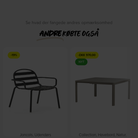
Se hvad der fangede andres opmærksomhed
ANDRE
KØBTE OGSÅ
-19%
-
DKK
970,00
NYT
Joncols, Udendørs
Collection, Havebord, Natur,