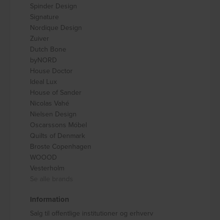
Spinder Design
Signature
Nordique Design
Zuiver
Dutch Bone
byNORD
House Doctor
Ideal Lux
House of Sander
Nicolas Vahé
Nielsen Design
Oscarssons Móbel
Quilts of Denmark
Broste Copenhagen
WOOOD
Vesterholm
Se alle brands
Information
Salg til offentlige institutioner og erhverv