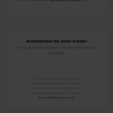
Anmeldelser fra vores kunder
Hvad siger vores kunder? Læs deres historier og
feedback
Vi indsamler feedback fra alle vores
kunder efter deres køb for at høre om
deres oplevelse. Anmeldelserne er
autentiske og verificeret af e-mærket.
Vores certifikat kan ses her
.