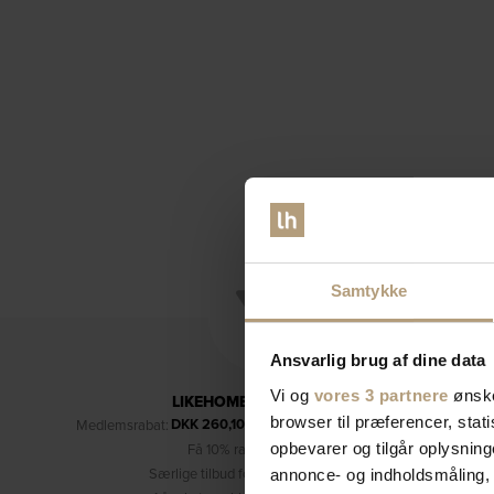
Samtykke
Ansvarlig brug af dine data
Vi og
vores 3 partnere
ønske
LIKEHOME'S KUNDEKLUB
browser til præferencer, stat
DKK
260,10
Medlemsrabat:
– kun for medlemmer (læs mere)
opbevarer og tilgår oplysning
Få 10% rabat på dine køb
Særlige tilbud forbeholdt medlemmer
annonce- og indholdsmåling,