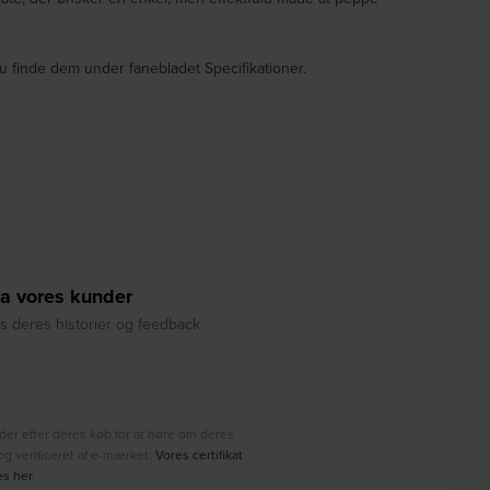
u finde dem under fanebladet Specifikationer.
a vores kunder
 deres historier og feedback
der efter deres køb for at høre om deres
g verificeret af e-mærket.
Vores certifikat
es her
.