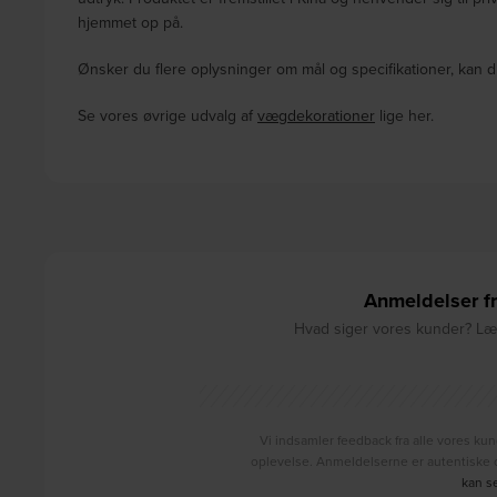
hjemmet op på.
Ønsker du flere oplysninger om mål og specifikationer, kan d
Se vores øvrige udvalg af
vægdekorationer
lige her.
Anmeldelser fr
Hvad siger vores kunder? Læs
Vi indsamler feedback fra alle vores kun
oplevelse. Anmeldelserne er autentiske o
kan s