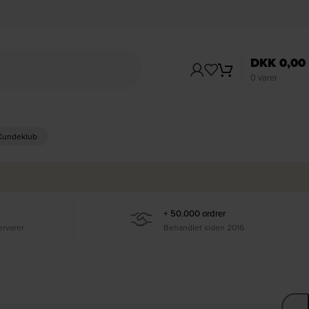
DKK
0,00
0
varer
 Kundeklub
+ 50.000 ordrer
ervarer
Behandlet siden 2016
Ti