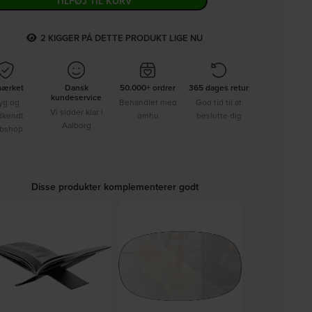
TILFØJ TIL KURV
2
KIGGER PÅ DETTE PRODUKT LIGE NU
mærket
Dansk
50.000+ ordrer
365 dages retur
kundeservice
yg og
Behandlet med
God tid til at
Vi sidder klar i
dkendt
omhu
beslutte dig
Aalborg
bshop
Disse produkter komplementerer godt