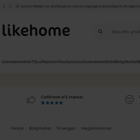
Gavekort
Møbler på afbetaling
International shipping
Kundeklub
Salg til offentlige i
Udendørsmøbler
Tilbud
Nyheder
Stue
Spisestue
Soveværelse
Entré
Boligtilbehør
B
Certificeret af E-mærket
Forside
Boligtilbehør
Til væggen
Vægdekorationer
/
/
/