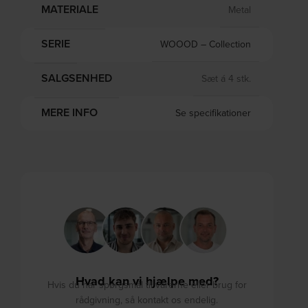
MATERIALE
Metal
SERIE
WOOOD – Collection
SALGSENHED
Sæt á 4 stk.
MERE INFO
Se specifikationer
Hvad kan vi hjælpe med?
Hvis du har spørgsmål til varerne eller brug for
rådgivning, så kontakt os endelig.