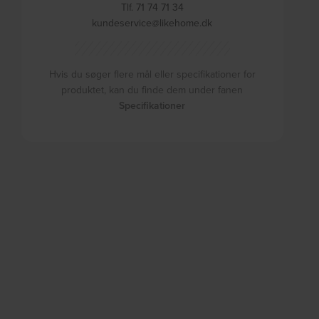
Tlf. 71 74 71 34
kundeservice@likehome.dk
Hvis du søger flere mål eller specifikationer for
produktet, kan du finde dem under fanen
Specifikationer