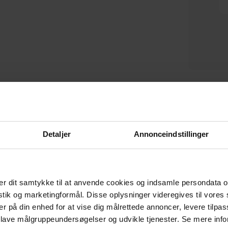
Raintree, Spejl, sort, H50x50x3
Doutzen, Rundt spejl, sort,
cm by Kave Home
H115x5x115 cm, metal by
H1
På lager
På lager
WOOOD
DKK
490,00
DKK
1.639,00
DKK
619,00
DKK
2.039,00
Detaljer
Annonceindstillinger
r dit samtykke til at anvende cookies og indsamle persondata o
CERTIFICERET AF E-MÆRKET
istik og marketingformål. Disse oplysninger videregives til vore
Tryghed når du handler
er på din enhed for at vise dig målrettede annoncer, levere tilpas
 lave målgruppeundersøgelser og udvikle tjenester. Se mere inf