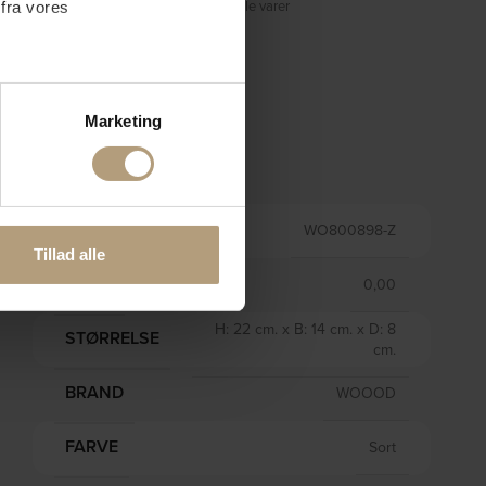
Prisgaranti på alle varer
 fra vores
ter
Marketing
ting)
Information
 medier og til at analysere
VARENR.
WO800898-Z
nden for sociale medier,
Tillad alle
e oplysninger, du har givet
VÆGT
0,00
H: 22 cm. x B: 14 cm. x D: 8
STØRRELSE
cm.
BRAND
WOOOD
FARVE
Sort