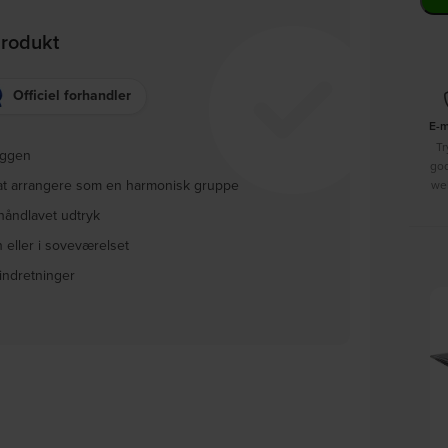
produkt
Officiel forhandler
E-
Tr
æggen
go
t at arrangere som en harmonisk gruppe
we
håndlavet udtryk
 eller i soveværelset
 indretninger