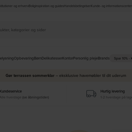
nstitutioner og erhverv
Boliginspiration og guides
Handelsbetingelser
Kunde- og informationscenter
elysning
Opbevaring
Børn
Delikatesser
Kontor
Personlig pleje
Brands
Spar 10% -
Gør terrassen sommerklar
– eksklusive havemøbler til dit uderum
Kundeservice
Hurtig levering
Alle hverdage
(se åbningstider)
1-2 hverdage på lag