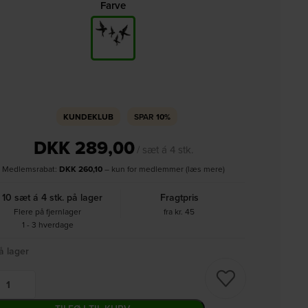
Farve
KUNDEKLUB
SPAR
10%
DKK
289,00
/ sæt á 4 stk.
Medlemsrabat:
DKK
260,10
– kun for medlemmer (læs mere)
10 sæt á 4 stk. på lager
Fragtpris
Flere på fjernlager
fra kr. 45
1 - 3 hverdage
å lager