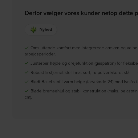
Derfor vælger vores kunder netop dette 
Nyhed
Omsluttende komfort med integrerede armlæn og velpols
arbejdsperioder.
Justerbar højde og drejefunktion (gaspatron) for fleksibe
Robust 5-stjernet stel i mat sort, ru pulverlakeret stål —
Blødt Basel-stof i varm beige (farvekode 24) med lynlås f
Bløde bremsehjul og stabil konstruktion (maks. belastning
cm).