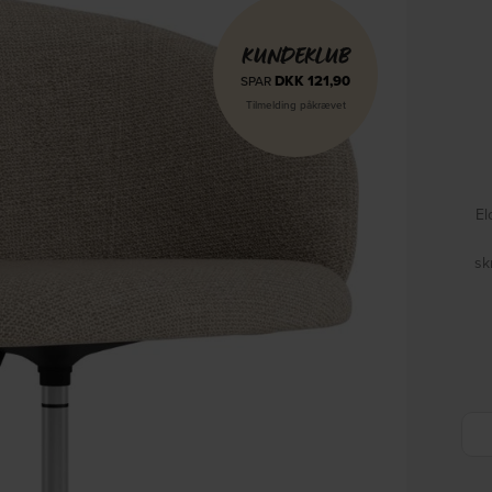
KUNDEKLUB
DKK
121,90
SPAR
Tilmelding påkrævet
El
sk