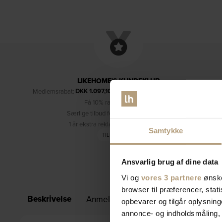
LIKEHOME'S KUNDEKLUB
DKK
1.097,10
Medlemsrabat:
– kun for medlemmer (læs mere)
Få 10% rabat på dine køb
Særlige tilbud forbeholdt medlemmer
1 år ekstra reklamationsret (3 år i alt)
Samtykke
TILMELD DIG
Ansvarlig brug af dine data
Vi og
vores 3 partnere
ønske
browser til præferencer, stat
Beskrivelse
Anmeldelser (0)
Specifikationer
opbevarer og tilgår oplysning
annonce- og indholdsmåling,