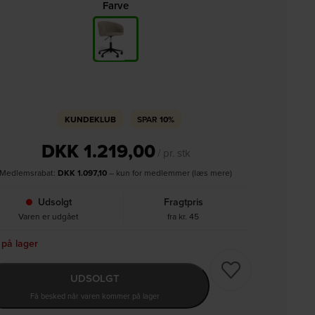
Farve
KUNDEKLUB
SPAR
10%
DKK
1.219,00
/ pr. stk
Medlemsrabat:
DKK
1.097,10
– kun for medlemmer (læs mere)
Udsolgt
Fragtpris
Varen er udgået
fra kr. 45
 på lager
UDSOLGT
Få besked når varen kommer på lager