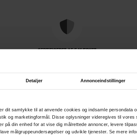
CERTIFICERET AF E-MÆRKET
Tryghed når du handler
Detaljer
Annonceindstillinger
r dit samtykke til at anvende cookies og indsamle persondata o
istik og marketingformål. Disse oplysninger videregives til vore
Levering & retur
Om brandet
er på din enhed for at vise dig målrettede annoncer, levere tilpas
 lave målgruppeundersøgelser og udvikle tjenester. Se mere inf