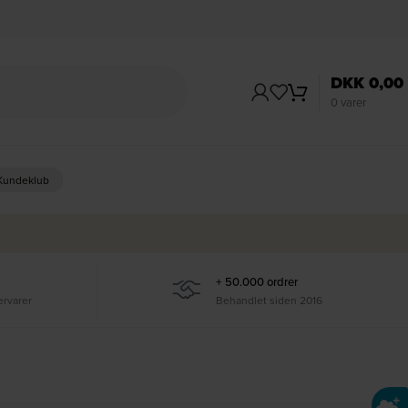
DKK
0,00
0
varer
 Kundeklub
+ 50.000 ordrer
ervarer
Behandlet siden 2016
Ti