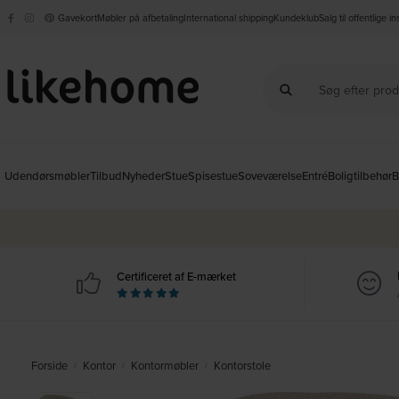
Gavekort
Møbler på afbetaling
International shipping
Kundeklub
Salg til offentlige i
Udendørsmøbler
Tilbud
Nyheder
Stue
Spisestue
Soveværelse
Entré
Boligtilbehør
B
Certificeret af E-mærket
Forside
Kontor
Kontormøbler
Kontorstole
/
/
/