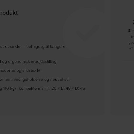
produkt
E-
Tr
go
tret sæde — behagelig til længere
we
l og ergonomisk arbejdsstilling.
 moderne og slidstærkt.
or nem vedligeholdelse og neutral stil.
 110 kg) i kompakte mål (H: 20 × B: 48 × D: 45