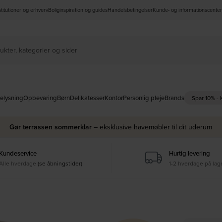
nstitutioner og erhverv
Boliginspiration og guides
Handelsbetingelser
Kunde- og informationscenter
elysning
Opbevaring
Børn
Delikatesser
Kontor
Personlig pleje
Brands
Spar 10% -
Gør terrassen sommerklar
– eksklusive havemøbler til dit uderum
Kundeservice
Hurtig levering
Alle hverdage
(se åbningstider)
1-2 hverdage på lag