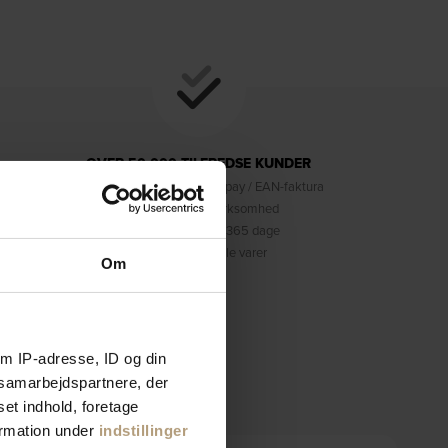
OVER 50.000 TILFREDSE KUNDER
Visa / Mastercard / Mobilepay / EAN-faktura
100% danskejet virksomhed
Fortrydelsesret på 365 dage
Prisgaranti på alle varer
Om
m IP-adresse, ID og din
s samarbejdspartnere, der
Information
set indhold, foretage
ormation under
indstillinger