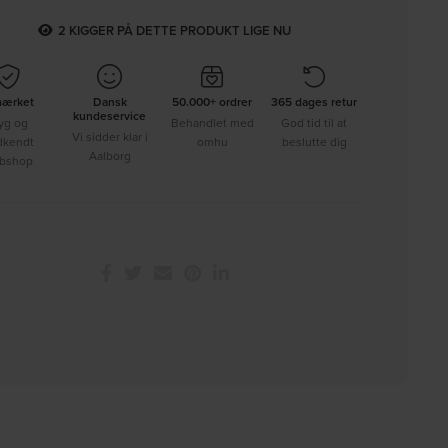
2
KIGGER PÅ DETTE PRODUKT LIGE NU
mærket
Dansk
50.000+ ordrer
365 dages retur
kundeservice
yg og
Behandlet med
God tid til at
Vi sidder klar i
dkendt
omhu
beslutte dig
Aalborg
bshop