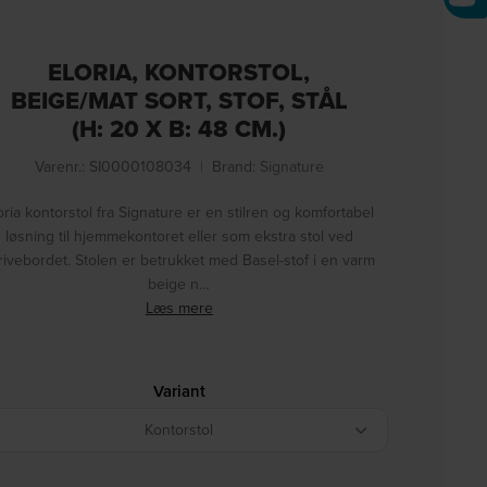
ELORIA, KONTORSTOL,
BEIGE/MAT SORT, STOF, STÅL
(H: 20 X B: 48 CM.)
Varenr.: SI0000108034
|
Brand:
Signature
oria kontorstol fra Signature er en stilren og komfortabel
løsning til hjemmekontoret eller som ekstra stol ved
rivebordet. Stolen er betrukket med Basel-stof i en varm
beige n…
Læs mere
Variant
Kontorstol