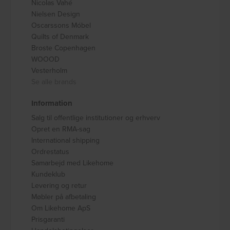
Nicolas Vahé
Nielsen Design
Oscarssons Móbel
Quilts of Denmark
Broste Copenhagen
WOOOD
Vesterholm
Se alle brands
Information
Salg til offentlige institutioner og erhverv
Opret en RMA-sag
International shipping
Ordrestatus
Samarbejd med Likehome
Kundeklub
Levering og retur
Møbler på afbetaling
Om Likehome ApS
Prisgaranti