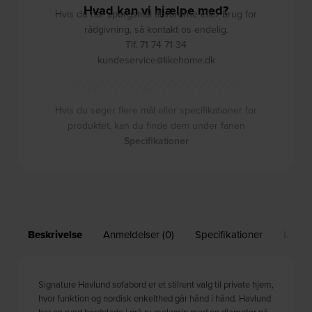
Hvad kan vi hjælpe med?
Hvis du har spørgsmål til varerne eller brug for
rådgivning, så kontakt os endelig.
Tlf. 71 74 71 34
kundeservice@likehome.dk
Hvis du søger flere mål eller specifikationer for
produktet, kan du finde dem under fanen
Specifikationer
Beskrivelse
Anmeldelser (0)
Specifikationer
Leveri
Signature Havlund sofabord er et stilrent valg til private hjem,
hvor funktion og nordisk enkelthed går hånd i hånd. Havlund
har en rund bordplade i grå ru melamin med en diameter på