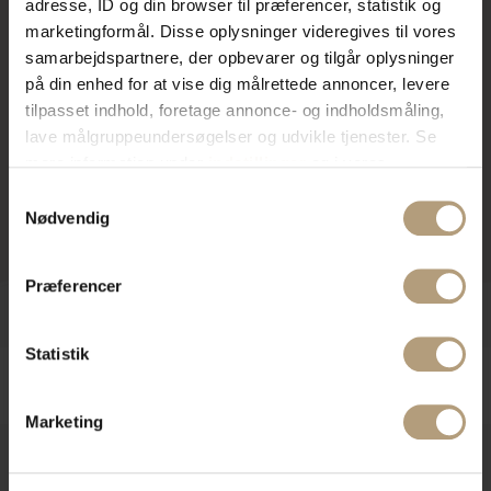
adresse, ID og din browser til præferencer, statistik og
marketingformål. Disse oplysninger videregives til vores
samarbejdspartnere, der opbevarer og tilgår oplysninger
på din enhed for at vise dig målrettede annoncer, levere
tilpasset indhold, foretage annonce- og indholdsmåling,
lave målgruppeundersøgelser og udvikle tjenester. Se
mere information under
indstillinger
og i vores
persondatapolitik. Du kan altid trække dit samtykke
Samtykkevalg
tilbage eller ændre indstillinger fra vores
Nødvendig
"Cookiedeklaration", eller ved at trykke på "Privacy
trigger" ikonet.
Præferencer
Hvis du tillader det, vil vi også gerne:
Indsamle præcise oplysninger om din placering,
Statistik
der kan være nøjagtig inden for få meter
Identificere din enhed baseret på en scanning af
dens unikke karakteristika (fingerprinting)
Marketing
Dine valg anvendes på hele websitet.
Vores kunder stiller ofte disse spørgsmål