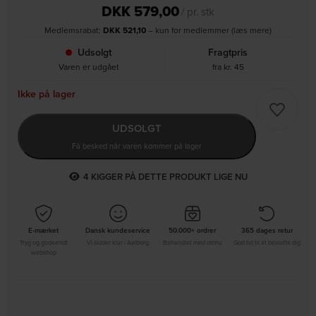
DKK
579,00
/ pr. stk
Medlemsrabat:
DKK
521,10
– kun for medlemmer (læs mere)
Udsolgt
Fragtpris
Varen er udgået
fra kr. 45
Ikke på lager
UDSOLGT
Få besked når varen kommer på lager
4
KIGGER PÅ DETTE PRODUKT LIGE NU
E-mærket
Dansk kundeservice
50.000+ ordrer
365 dages retur
Tryg og godkendt
Vi sidder klar i Aalborg
Behandlet med omhu
God tid til at beslutte dig
webshop