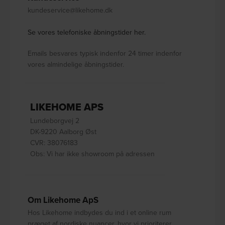
kundeservice@likehome.dk
Se vores telefoniske åbningstider her.
Emails besvares typisk indenfor 24 timer indenfor
vores almindelige åbningstider.
LIKEHOME APS
Lundeborgvej 2
DK-9220 Aalborg Øst
CVR: 38076183
Obs: Vi har ikke showroom på adressen
Om Likehome ApS
Hos Likehome indbydes du ind i et online rum
præget af nordiske nuancer, hvor vi prioriterer