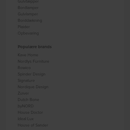
Gulvtæpper
Bordlamper
Gulvlamper
Borddækning
Plaider
Opbevaring
Populære brands
Kave Home
Nordlys Furniture
Rowico
Spinder Design
Signature
Nordique Design
Zuiver
Dutch Bone
byNORD
House Doctor
Ideal Lux
House of Sander