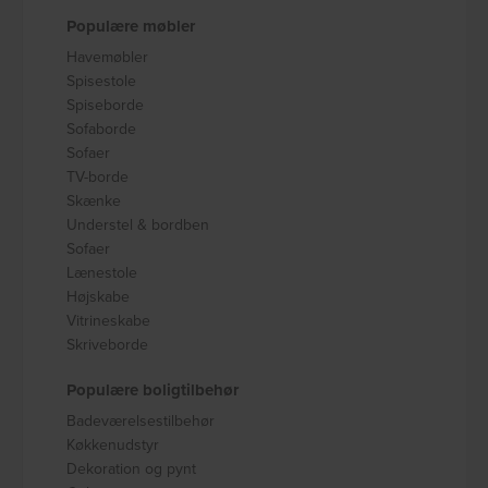
Populære møbler
Havemøbler
Spisestole
Spiseborde
Sofaborde
Sofaer
TV-borde
Skænke
Understel & bordben
Sofaer
Lænestole
Højskabe
Vitrineskabe
Skriveborde
Populære boligtilbehør
Badeværelsestilbehør
Køkkenudstyr
Dekoration og pynt