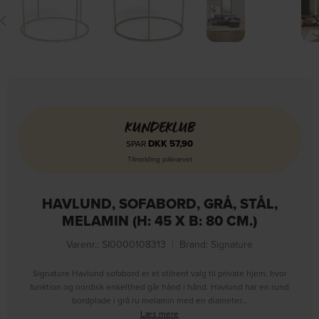
KUNDEKLUB
DKK
57,90
SPAR
Tilmelding påkrævet
HAVLUND, SOFABORD, GRÅ, STÅL,
MELAMIN (H: 45 X B: 80 CM.)
Varenr.: SI0000108313
|
Brand:
Signature
Signature Havlund sofabord er et stilrent valg til private hjem, hvor
funktion og nordisk enkelthed går hånd i hånd. Havlund har en rund
bordplade i grå ru melamin med en diameter…
Læs mere