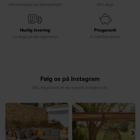
Alle hverdage (se åbningstider)
365 dage
Hurtig levering
Prisgaranti
1-2 dage på alle lagervarer
Vi matcher prisen
Følg os på Instagram
Bliv inspireret af de nyeste boligtrends
☀️ Find dit yndlingssted denne
🤍 Rå materialer møder tidløst design⁠
sommer⁠
...
...
8
0
7
0