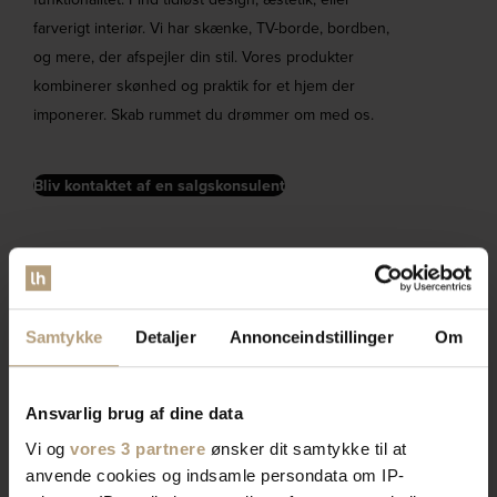
farverigt interiør. Vi har skænke, TV-borde, bordben,
og mere, der afspejler din stil. Vores produkter
kombinerer skønhed og praktik for et hjem der
imponerer. Skab rummet du drømmer om med os.
Bliv kontaktet af en salgskonsulent
Samtykke
Detaljer
Annonceindstillinger
Om
Ansvarlig brug af dine data
Vi og
vores 3 partnere
ønsker dit samtykke til at
anvende cookies og indsamle persondata om IP-