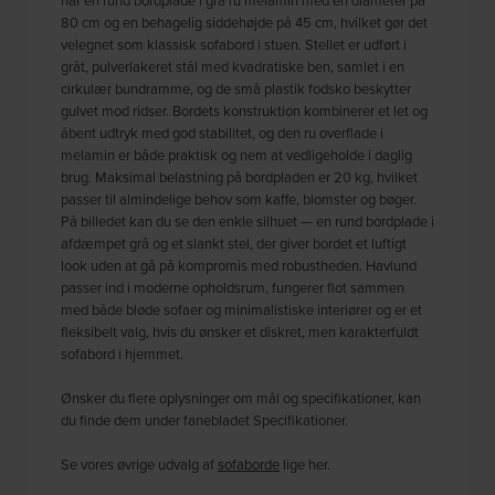
80 cm og en behagelig siddehøjde på 45 cm, hvilket gør det
velegnet som klassisk sofabord i stuen. Stellet er udført i
gråt, pulverlakeret stål med kvadratiske ben, samlet i en
cirkulær bundramme, og de små plastik fodsko beskytter
gulvet mod ridser. Bordets konstruktion kombinerer et let og
åbent udtryk med god stabilitet, og den ru overflade i
melamin er både praktisk og nem at vedligeholde i daglig
brug. Maksimal belastning på bordpladen er 20 kg, hvilket
passer til almindelige behov som kaffe, blomster og bøger.
På billedet kan du se den enkle silhuet — en rund bordplade i
afdæmpet grå og et slankt stel, der giver bordet et luftigt
look uden at gå på kompromis med robustheden. Havlund
passer ind i moderne opholdsrum, fungerer flot sammen
med både bløde sofaer og minimalistiske interiører og er et
fleksibelt valg, hvis du ønsker et diskret, men karakterfuldt
sofabord i hjemmet.
Ønsker du flere oplysninger om mål og specifikationer, kan
du finde dem under fanebladet Specifikationer.
Se vores øvrige udvalg af
sofaborde
lige her.