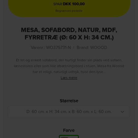
DKK
100,00
SPAR
Begrænset periode
MESA, SOFABORD, NATUR, MDF,
FYRRETRÆ (Ø: 60 X H: 34 CM.)
Varenr.: WO375731-N
|
Brand:
WOOOD
Et let og enkelt sofabord, der hurtigt finder sin plads ved sofaen,
lænestolen eller som lille afsætningsbord i stuen. Mesa fra Woood
har et roligt, naturligt udtryk, hvor den lyse…
Læs mere
Størrelse
D: 60 cm. x H: 34 cm. x B: 60 cm. x L: 60 cm.
Farve