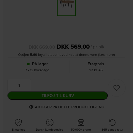
DKK
569,00
DKK
669,00
/ pr. stk
Optjen
5.69
loyalitetspoint ved køb af denne vare (læs mere)
På lager
Fragtpris
7 - 12 hverdage
fra kr. 45
TILFØJ TIL KURV
1
KIGGER PÅ DETTE PRODUKT LIGE NU
E-mærket
Dansk kundeservice
50.000+ ordrer
365 dages retur