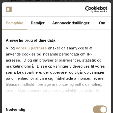
Bliv kontaktet af en salgskonsulent
Samtykke
Detaljer
Annonceindstillinger
Om
Ansvarlig brug af dine data
Vi og
vores 3 partnere
ønsker dit samtykke til at
anvende cookies og indsamle persondata om IP-
adresse, ID og din browser til præferencer, statistik og
marketingformål. Disse oplysninger videregives til vores
samarbejdspartnere, der opbevarer og tilgår oplysninger
på din enhed for at vise dig målrettede annoncer, levere
tilpasset indhold, foretage annonce- og indholdsmåling,
lave målgruppeundersøgelser og udvikle tjenester. Se
mere information under
indstillinger
og i vores
persondatapolitik. Du kan altid trække dit samtykke
Samtykkevalg
tilbage eller ændre indstillinger fra vores
Nødvendig