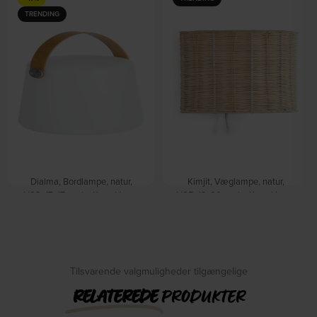
TRENDING
Dialma, Bordlampe, natur,
Kimjit, Væglampe, natur,
H28x17x17 cm by Kave Home
H25x13x20 cm by Kave Home
På lager
På lager
DKK
330,00
DKK
399,00
DKK
399,00
Tilsvarende valgmuligheder tilgængelige
RELATEREDE
PRODUKTER