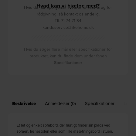
Hvad kan vi hjælpe med?
Hvis du har spørgsmål til varerne eller brug for
rådgivning, så kontakt os endelig.
Tlf. 71 74 71 34
kundeservice@likehome.dk
Hvis du søger flere mål eller specifikationer for
produktet, kan du finde dem under fanen
Specifikationer
Beskrivelse
Anmeldelser (0)
Specifikationer
Leveri
Et let og enkelt sofabord, der hurtigt finder sin plads ved
sofaen, lænestolen eller som lille afsætningsbord i stuen.