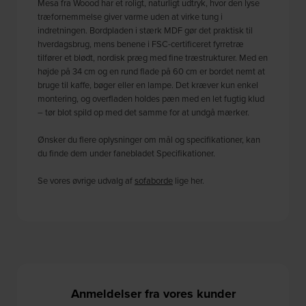
Mesa fra Woood har et roligt, naturligt udtryk, hvor den lyse
træfornemmelse giver varme uden at virke tung i
indretningen. Bordpladen i stærk MDF gør det praktisk til
hverdagsbrug, mens benene i FSC-certificeret fyrretræ
tilfører et blødt, nordisk præg med fine træstrukturer. Med en
højde på 34 cm og en rund flade på 60 cm er bordet nemt at
bruge til kaffe, bøger eller en lampe. Det kræver kun enkel
montering, og overfladen holdes pæn med en let fugtig klud
– tør blot spild op med det samme for at undgå mærker.
Ønsker du flere oplysninger om mål og specifikationer, kan
du finde dem under fanebladet Specifikationer.
Se vores øvrige udvalg af
sofaborde
lige her.
Anmeldelser fra vores kunder