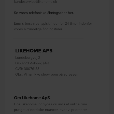
kundeservice@likehome.dk
Se vores telefoniske åbningstider her.
Emails besvares typisk indenfor 24 timer indenfor
vores almindelige åbningstider.
LIKEHOME APS
Lundeborgvej 2
DK-9220 Aalborg Øst
CVR: 38076183
Obs: Vi har ikke showroom på adressen
Om Likehome ApS
Hos Likehome indbydes du ind i et online rum
præget af nordiske nuancer, hvor vi prioriterer