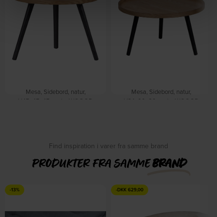
Mesa, Sidebord, natur,
Mesa, Sidebord, natur,
H45x45x45 cm by WOOOD
H34x60x60 cm by WOOOD
På lager
På lager
DKK
505,00
DKK
709,00
DKK
420,00
DKK
479,00
Find inspiration i varer fra samme brand
PRODUKTER FRA SAMME
BRAND
-13%
-
DKK
629,00