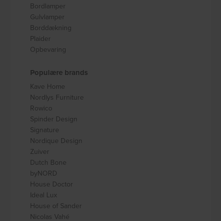
Bordlamper
Gulvlamper
Borddækning
Plaider
Opbevaring
Populære brands
Kave Home
Nordlys Furniture
Rowico
Spinder Design
Signature
Nordique Design
Zuiver
Dutch Bone
byNORD
House Doctor
Ideal Lux
House of Sander
Nicolas Vahé