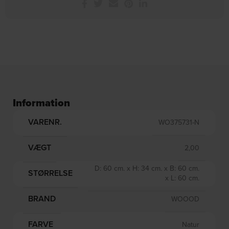
DKK
330,00
DKK
399,00
DKK
399,00
Information
VARENR.
WO375731-N
VÆGT
2,00
D: 60 cm. x H: 34 cm. x B: 60 cm.
STØRRELSE
x L: 60 cm.
BRAND
WOOOD
FARVE
Natur