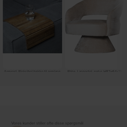
Armrest, Fleksibel bakke til armlæn,
Ebba, Lænestol, natur, H82x64x71
natur, 44x24 cm, eg by WOOOD
cm by WOOOD
På lager
På lager
DKK
2.410,00
DKK
3.039,00
DKK
235,00
DKK
269,00
Vores kunder stiller ofte disse spørgsmål