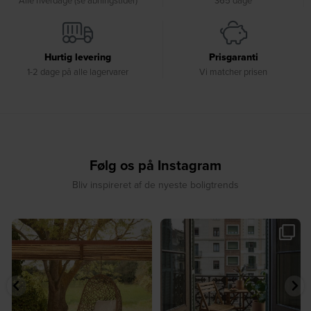
Hurtig levering
Prisgaranti
1-2 dage på alle lagervarer
Vi matcher prisen
Følg os på Instagram
Bliv inspireret af de nyeste boligtrends
☀️ Find dit yndlingssted denne
🤍 Rå materialer møder tidløst design⁠
sommer⁠
...
...
8
0
7
0