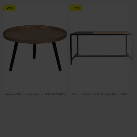
-29%
-17%
Mesa, Sidebord, natur, H34x60x60
Altino, Sofabord, Natur/Sort, Vildeg,
cm by WOOOD
metal (L: 100 x H: 45 x B: 56,8 cm.) by
På lager
Nordique Design
På lager
DKK
505,00
DKK
709,00
DKK
465,00
DKK
559,00