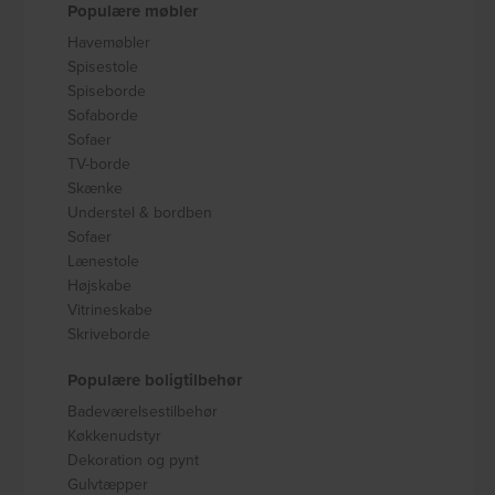
Populære møbler
Havemøbler
Spisestole
Spiseborde
Sofaborde
Sofaer
TV-borde
Skænke
Understel & bordben
Sofaer
Lænestole
Højskabe
Vitrineskabe
Skriveborde
Populære boligtilbehør
Badeværelsestilbehør
Køkkenudstyr
Dekoration og pynt
Gulvtæpper