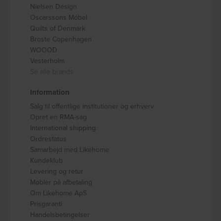
Nielsen Design
Oscarssons Móbel
Quilts of Denmark
Broste Copenhagen
WOOOD
Vesterholm
Se alle brands
Information
Salg til offentlige institutioner og erhverv
Opret en RMA-sag
International shipping
Ordrestatus
Samarbejd med Likehome
Kundeklub
Levering og retur
Møbler på afbetaling
Om Likehome ApS
Prisgaranti
Handelsbetingelser