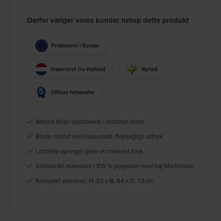
Derfor vælger vores kunder netop dette produkt
Produceret i Europa
Importeret fra Holland
Nyhed
Officiel forhandler
Woood Mojo spisebænk i rustbrun farve
Brede ribstof med luksuriøst, fløjlsagtigt udtryk
Lodrette syninger giver et markant look
Slidstærkt materiale i 100 % polyester med høj Martindale
Kompakt størrelse: H: 83 x B: 84 x D: 73 cm