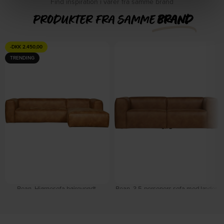
Find inspiration i varer fra samme brand
PRODUKTER FRA SAMME
BRAND
-
DKK
2.450,00
TRENDING
Bean, Hjørnesofa højrevendt,
Bean, 3,5-personers sofa med læder,
lysebrun, H73x175x305 cm, læder by
lysebrun, H73x96x246 cm by
WOOOD
WOOOD
På lager
Forventet levering: 09-10-2026