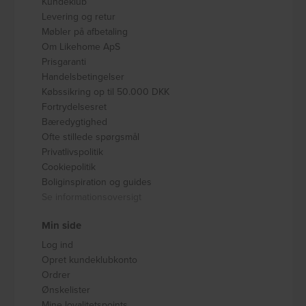
Kundeklub
Levering og retur
Møbler på afbetaling
Om Likehome ApS
Prisgaranti
Handelsbetingelser
Købssikring op til 50.000 DKK
Fortrydelsesret
Bæredygtighed
Ofte stillede spørgsmål
Privatlivspolitik
Cookiepolitik
Boliginspiration og guides
Se informationsoversigt
Min side
Log ind
Opret kundeklubkonto
Ordrer
Ønskelister
Mine loyalitetspoints