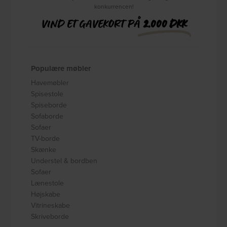
konkurrencen!
VIND ET GAVEKORT PÅ
2.000 DKK
Populære møbler
Havemøbler
Spisestole
Spiseborde
Sofaborde
Sofaer
TV-borde
Skænke
Understel & bordben
Sofaer
Lænestole
Højskabe
Vitrineskabe
Skriveborde