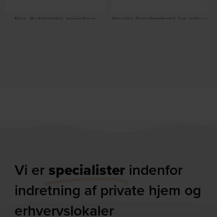
Etna, Pudebetræk, beige/brun,
Novella, Spisebordsstol, Lys gråbrun,
H1x30x50 cm by Kave Home
Basel stof (H: 77 x B: 56 x D: 55) by
På lager
Signature
På lager
DKK
153,00
DKK
480,00
DKK
789,00
Vi er
specialister
indenfor
indretning af private hjem og
erhvervslokaler​