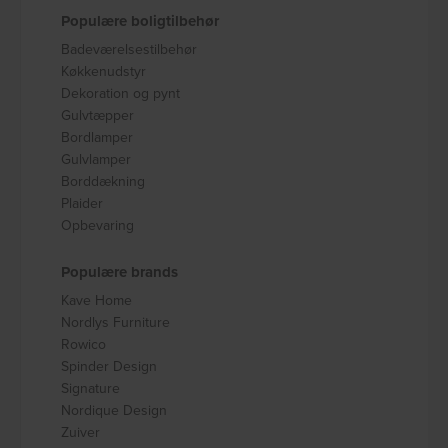
Populære boligtilbehør
Badeværelsestilbehør
Køkkenudstyr
Dekoration og pynt
Gulvtæpper
Bordlamper
Gulvlamper
Borddækning
Plaider
Opbevaring
Populære brands
Kave Home
Nordlys Furniture
Rowico
Spinder Design
Signature
Nordique Design
Zuiver