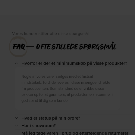
DKK
12.649,00
DKK
13.799,00
DKK
16.249,00
Vores kunder stiller ofte disse spørgsmål
FAQ
― OFTE STILLEDE SPØRGSMÅL
Hvorfor er der et minimumskøb på visse produkter?
Nogle af vores varer sælges med et fastsat
mindstekøb, fordi de leveres i disse mængder direkte
fra producenten. Som standard deler vi ikke disse
pakker op for at garantere, at produkterne ankommer i
god stand til dig som kunde.
Hvad er status på min ordre?
Har i showroom?
Må jeg tage varen i brug og efterfølgende returnerer