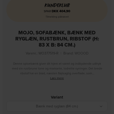
KUNDEKLUB
DKK
404,90
SPAR
Tilmelding påkrævet
MOJO, SOFABÆNK, BÆNK MED
RYGLÆN, RUSTBRUN, RIBSTOF (H:
83 X B: 84 CM.)
Varenr.: WO377519-R
|
Brand:
WOOOD
Denne spisebænk giver dit hjem et varmt og indbydende udtryk
med sin rustbrune tone og markante, lodrette syninger. Det brede
ribstof har en blød, næsten fløjlsagtig overflade, som…
Læs mere
Variant
Bænk med ryglæn (84 cm.)