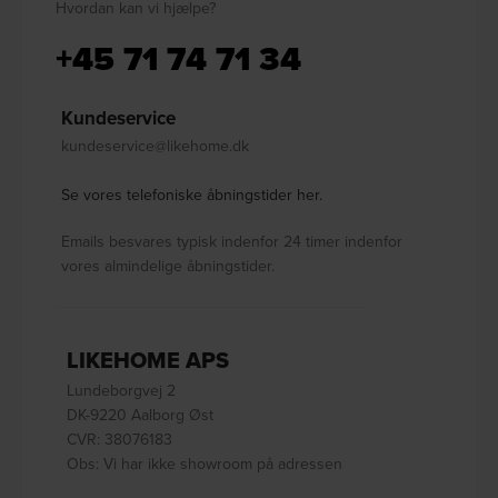
Hvordan kan vi hjælpe?
+45 71 74 71 34
Kundeservice
kundeservice@likehome.dk
Se vores telefoniske åbningstider her.
Emails besvares typisk indenfor 24 timer indenfor
vores almindelige åbningstider.
LIKEHOME APS
Lundeborgvej 2
DK-9220 Aalborg Øst
CVR: 38076183
Obs: Vi har ikke showroom på adressen