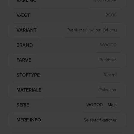
VARENR.
WO377519-R
VÆGT
26,00
VARIANT
Bænk med ryglæn (84 cm.)
BRAND
WOOOD
FARVE
Rustbrun
STOFTYPE
Ribstof
MATERIALE
Polyester
SERIE
WOOOD – Mojo
MERE INFO
Se specifikationer