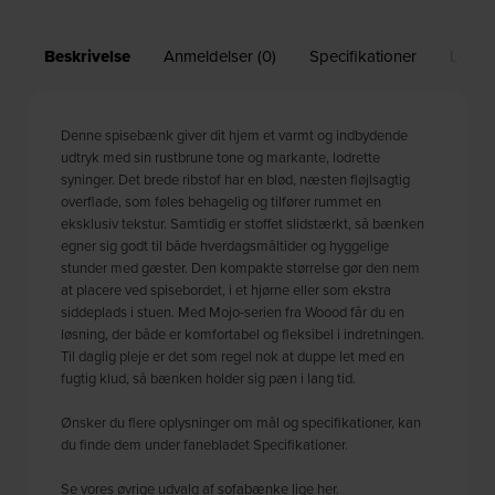
Beskrivelse
Anmeldelser (0)
Specifikationer
Leveri
Denne spisebænk giver dit hjem et varmt og indbydende
udtryk med sin rustbrune tone og markante, lodrette
syninger. Det brede ribstof har en blød, næsten fløjlsagtig
overflade, som føles behagelig og tilfører rummet en
eksklusiv tekstur. Samtidig er stoffet slidstærkt, så bænken
egner sig godt til både hverdagsmåltider og hyggelige
stunder med gæster. Den kompakte størrelse gør den nem
at placere ved spisebordet, i et hjørne eller som ekstra
siddeplads i stuen. Med Mojo-serien fra Woood får du en
løsning, der både er komfortabel og fleksibel i indretningen.
Til daglig pleje er det som regel nok at duppe let med en
fugtig klud, så bænken holder sig pæn i lang tid.
Ønsker du flere oplysninger om mål og specifikationer, kan
du finde dem under fanebladet Specifikationer.
Se vores øvrige udvalg af
sofabænke
lige her.