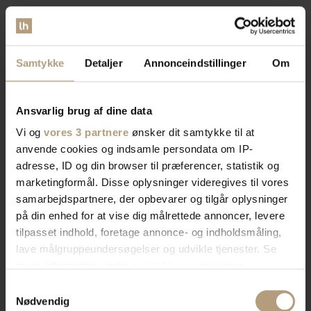
Vores brede sortiment forvandler dit rum med stil og
funktionalitet. Find tidløst design, æstetik, eller
Samtykke
Detaljer
Annonceindstillinger
Om
farverigt interiør. Vi har skænke, TV-borde, bordben,
og mere, der afspejler din stil. Vores produkter
kombinerer skønhed og praktik for et hjem der
Ansvarlig brug af dine data
imponerer. Skab rummet du drømmer om med os.
Vi og
vores 3 partnere
ønsker dit samtykke til at
anvende cookies og indsamle persondata om IP-
adresse, ID og din browser til præferencer, statistik og
Bliv kontaktet af en salgskonsulent
marketingformål. Disse oplysninger videregives til vores
samarbejdspartnere, der opbevarer og tilgår oplysninger
på din enhed for at vise dig målrettede annoncer, levere
tilpasset indhold, foretage annonce- og indholdsmåling,
lave målgruppeundersøgelser og udvikle tjenester. Se
mere information under
indstillinger
og i vores
persondatapolitik. Du kan altid trække dit samtykke
Samtykkevalg
tilbage eller ændre indstillinger fra vores
Nødvendig