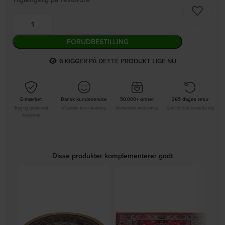
FORUDBESTILLING
4
KIGGER PÅ DETTE PRODUKT LIGE NU
E-mærket
Dansk kundeservice
50.000+ ordrer
365 dages retur
Tryg og godkendt
Vi sidder klar i Aalborg
Behandlet med omhu
God tid til at beslutte dig
webshop
Disse produkter komplementerer godt