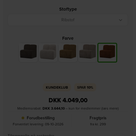
Stoftype
Ribstof
Farve
KUNDEKLUB
SPAR
10%
DKK
4.049,00
Medlemsrabat:
DKK
3.644,10
– kun for medlemmer (læs mere)
Forudbestilling
Fragtpris
Forventet levering: 09-10-2026
fra kr. 299
Tilgængelig på restordre