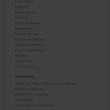
Dutch Bone
byNORD
House Doctor
Ideal Lux
House of Sander
Nicolas Vahé
Nielsen Design
Oscarssons Móbel
Quilts of Denmark
Broste Copenhagen
WOOOD
Vesterholm
Se alle brands
Information
Salg til offentlige institutioner og erhverv
Opret en RMA-sag
International shipping
Ordrestatus
Samarbejd med Likehome