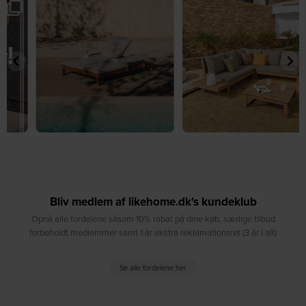
☀️ Sommerens favorit til terrassen ☀️⁠
☀️ Sommerens naturlige
...
samlingspunkt⁠
...
8
0
8
0
Bliv medlem af likehome.dk's kundeklub
Opnå alle fordelene såsom 10% rabat på dine køb, særlige tilbud
forbeholdt medlemmer samt 1 år ekstra reklamationsret (3 år i alt)
Se alle fordelene her