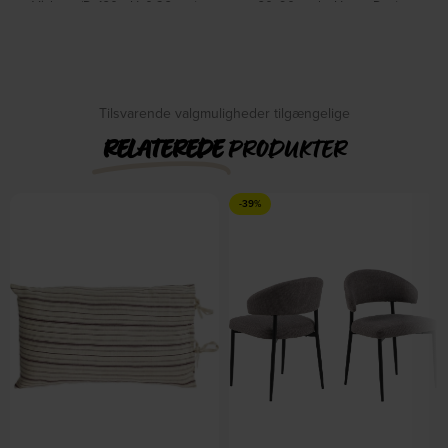
Viskose (D: 160 x H: 0,26 cm.)
60x90 cm by House Doctor
På lager
by Studio White
På lager
DKK
355,00
DKK
439,00
DKK
1.159,00
Tilsvarende valgmuligheder tilgængelige
RELATEREDE
PRODUKTER
-39%