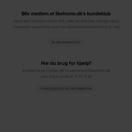
Bliv medlem af likehome.dk's kundeklub
Opnå alle fordelene såsom 10% rabat på dine køb, særlige tilbud
forbeholdt medlemmer samt 1 år ekstra reklamationsret (3 år i alt)
Se alle fordelene her
Har du brug for hjælp?
Kontakt os på chatten, på kundeservice@likehome.dk
eller ring til os på tlf. 71 74 71 34
KUNDESERVICE OG INFORMATION