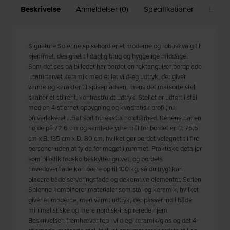
Beskrivelse
Anmeldelser (0)
Specifikationer
Leveri
Signature Solenne spisebord er et moderne og robust valg til
hjemmet, designet til daglig brug og hyggelige middage.
Som det ses på billedet har bordet en rektangulær bordplade
i naturfarvet keramik med et let vild-eg udtryk, der giver
varme og karakter til spisepladsen, mens det matsorte stel
skaber et stilrent, kontrastfuldt udtryk. Stellet er udført i stål
med en 4-stjernet opbygning og kvadratisk profil, ru
pulverlakeret i mat sort for ekstra holdbarhed. Benene har en
højde på 72,6 cm og samlede ydre mål for bordet er H: 75,5
cm x B: 135 cm x D: 80 cm, hvilket gør bordet velegnet til fire
personer uden at fylde for meget i rummet. Praktiske detaljer
som plastik fodsko beskytter gulvet, og bordets
hovedoverflade kan bære op til 100 kg, så du trygt kan
placere både serveringsfade og dekorative elementer. Serien
Solenne kombinerer materialer som stål og keramik, hvilket
giver et moderne, men varmt udtryk, der passer ind i både
minimalistiske og mere nordisk-inspirerede hjem.
Beskrivelsen fremhæver top i vild eg-keramik/glas og det 4-