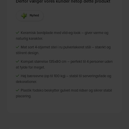
Derfor vælger vores kunder netop dette produkt
Nyhed
Keramisk bordplade med vild-eg-look – giver varme og
naturlig karakter.
Mat sort 4-stjernet stel i ru pulverlakeret stål – stærkt og
stilrent design.
Kompat størrelse 135x80 cm – perfekt til 4 personer uden
at fylde for meget.
Høj bæreevne (op til 100 kg) – stabil til serveringsfade og
dekorationer.
Plastik fodsko beskytter gulvet mod ridser og sikrer stabil
placering.