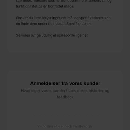
stjernede, matsorte stel, hvilket opsummerer bordets stil og
funktionalitet på en kortfattet måde.
Ønsker du flere oplysninger om mål og specifikationer, kan
du finde dem under fanebladet Specifikationer.
Se vores øvrige udvalg af
spiseborde
lige her.
Anmeldelser fra vores kunder
Hvad siger vores kunder? Læs deres historier og
feedback
Vi indsamler feedback fra alle vores