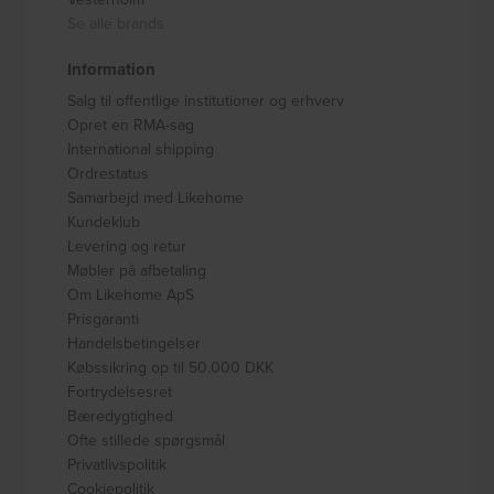
Se alle brands
Information
Salg til offentlige institutioner og erhverv
Opret en RMA-sag
International shipping
Ordrestatus
Samarbejd med Likehome
Kundeklub
Levering og retur
Møbler på afbetaling
Om Likehome ApS
Prisgaranti
Handelsbetingelser
Købssikring op til 50.000 DKK
Fortrydelsesret
Bæredygtighed
Ofte stillede spørgsmål
Privatlivspolitik
Cookiepolitik