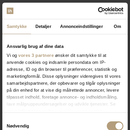
Vi er
specialister
indenfor
Samtykke
Detaljer
Annonceindstillinger
Om
indretning af private hjem og
erhvervslokaler​
Ansvarlig brug af dine data
Vi og
vores 3 partnere
ønsker dit samtykke til at
anvende cookies og indsamle persondata om IP-
Vores brede sortiment forvandler dit rum med stil og
adresse, ID og din browser til præferencer, statistik og
funktionalitet. Find tidløst design, æstetik, eller
marketingformål. Disse oplysninger videregives til vores
farverigt interiør. Vi har skænke, TV-borde, bordben,
samarbejdspartnere, der opbevarer og tilgår oplysninger
og mere, der afspejler din stil. Vores produkter
på din enhed for at vise dig målrettede annoncer, levere
kombinerer skønhed og praktik for et hjem der
tilpasset indhold, foretage annonce- og indholdsmåling,
imponerer. Skab rummet du drømmer om med os.
lave målgruppeundersøgelser og udvikle tjenester. Se
mere information under
indstillinger
og i vores
persondatapolitik. Du kan altid trække dit samtykke
Bliv kontaktet af en salgskonsulent
Samtykkevalg
tilbage eller ændre indstillinger fra vores
Nødvendig