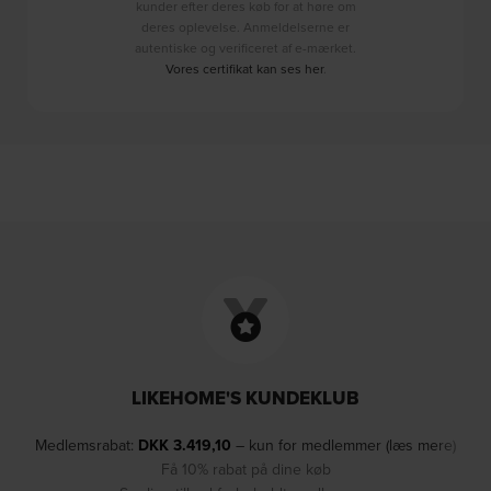
kunder efter deres køb for at høre om
deres oplevelse. Anmeldelserne er
autentiske og verificeret af e-mærket.
Vores certifikat kan ses her
.
LIKEHOME'S KUNDEKLUB
Medlemsrabat:
DKK
3.419,10
– kun for medlemmer (læs mere)
Få 10% rabat på dine køb