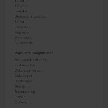
Sofaer
TV-borde
Skænke
Understel & bordben
Sofaer
Lænestole
Højskabe
Vitrineskabe
Skriveborde
Populære boligtilbehør
Badeværelsestilbehør
Køkkenudstyr
Dekoration og pynt
Gulvtæpper
Bordlamper
Gulvlamper
Borddækning
Plaider
Opbevaring