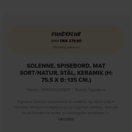
KUNDEKLUB
DKK
379,90
SPAR
Tilmelding påkrævet
SOLENNE, SPISEBORD, MAT
SORT/NATUR, STÅL, KERAMIK (H:
75.5 X B: 135 CM.)
Varenr.: SIH000024924
|
Brand:
Signature
Signature Solenne spisebord er et moderne og robust valg til
hjemmet, designet til daglig brug og hyggelige middage. Som det
ses på billedet har bordet en rektangulær bordplade i n…
Læs mere