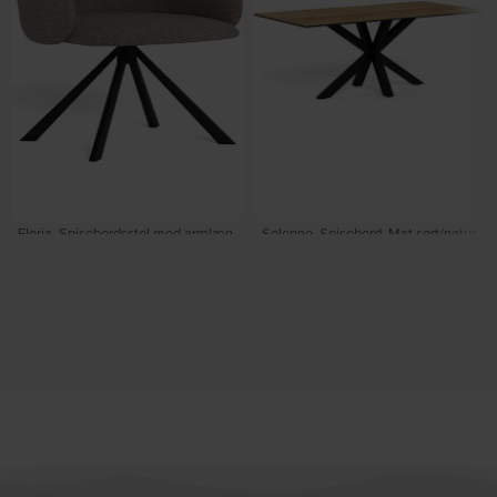
Eloria, Spisebordsstol med armlæn,
Solenne, Spisebord, Mat sort/natur,
Lys gråbrun/mat sort, Stof, stål (H: 21
Stål, keramik (H: 75.5 x B: 200 cm.)
x B: 48 cm.) by Signature
by Signature
Forventet levering: 31-08-2026
På lager
DKK
999,00
DKK
5.499,00