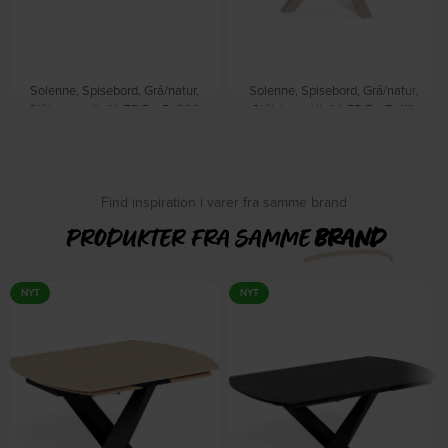
Solenne, Spisebord, Grå/natur,
Solenne, Spisebord, Grå/natur,
Stål, keramik (H: 75.5 x B: 200
Stål, keramik (H: 75.5 x B: 119
cm.) by Signature
cm.) by Signature
På lager
På lager
DKK
5.499,00
DKK
4.349,00
Find inspiration i varer fra samme brand
PRODUKTER FRA SAMME
BRAND
NYT
NYT