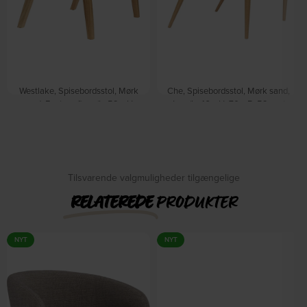
Westlake, Spisebordsstol, Mørk
Che, Spisebordsstol, Mørk sand,
sand, Egetræsfiner (L: 52 x H:
Jern (L: 46 x H: 70 x B: 52 cm.)
76 x B: 58 cm.) by Dutchbone
by Studio White
På lager
På lager
DKK
2.309,00
DKK
1.319,00
Tilsvarende valgmuligheder tilgængelige
RELATEREDE
PRODUKTER
NYT
NYT