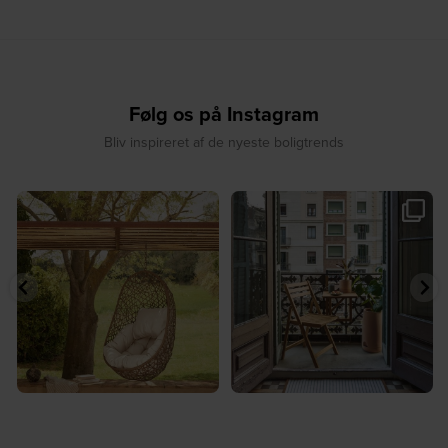
Følg os på Instagram
Bliv inspireret af de nyeste boligtrends
☀️ Find dit yndlingssted denne
🤍 Rå materialer møder tidløst design⁠
sommer⁠
...
...
8
0
7
0