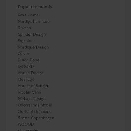
Populære brands
Kave Home
Nordlys Furniture
Rowico
Spinder Design
Signature
Nordique Design
Zuiver
Dutch Bone
byNORD
House Doctor
Ideal Lux
House of Sander
Nicolas Vahé
Nielsen Design
Oscarssons Móbel
Quilts of Denmark
Broste Copenhagen
WOOOD
Vesterholm