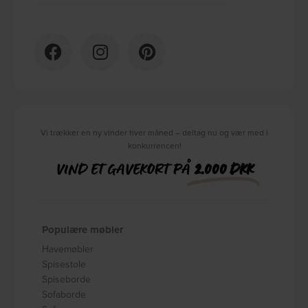
Vi trækker en ny vinder hver måned – deltag nu og vær med i
konkurrencen!
VIND ET GAVEKORT PÅ
2.000 DKK
Populære møbler
Havemøbler
Spisestole
Spiseborde
Sofaborde