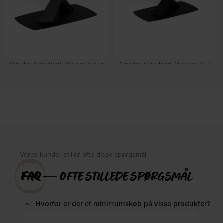
Novelle, Spisebord, Mat sort/natur,
Novelle, Spisebord, Mat sort, Stål,
Stål, keramik (H: 77 x B: 180 cm.) by
keramik (H: 77 x B: 240 cm.) by
Signature
Signature
På lager
På lager
DKK
6.549,00
DKK
8.649,00
Vores kunder stiller ofte disse spørgsmål
FAQ
― OFTE STILLEDE SPØRGSMÅL
Hvorfor er der et minimumskøb på visse produkter?