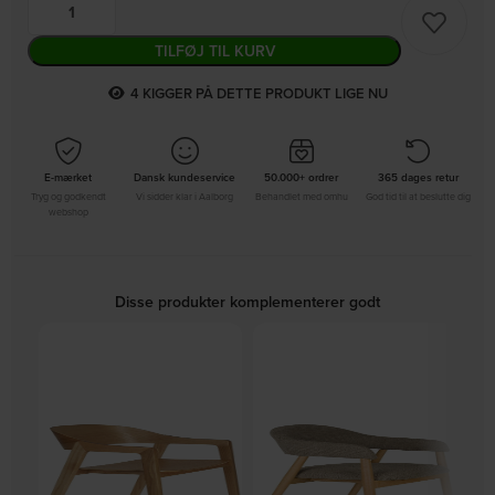
TILFØJ TIL KURV
4
KIGGER PÅ DETTE PRODUKT LIGE NU
E-mærket
Dansk kundeservice
50.000+ ordrer
365 dages retur
Tryg og godkendt
Vi sidder klar i Aalborg
Behandlet med omhu
God tid til at beslutte dig
webshop
Disse produkter komplementerer godt