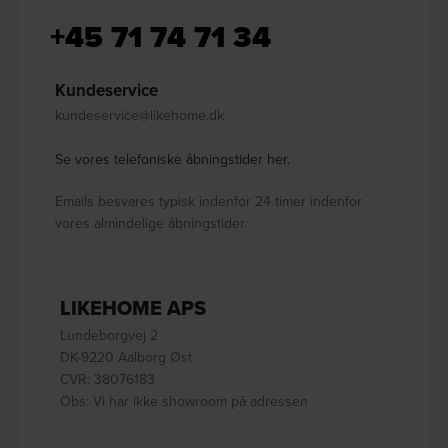
+45 71 74 71 34
Kundeservice
kundeservice@likehome.dk
Se vores telefoniske åbningstider her.
Emails besvares typisk indenfor 24 timer indenfor
vores almindelige åbningstider.
LIKEHOME APS
Lundeborgvej 2
DK-9220 Aalborg Øst
CVR: 38076183
Obs: Vi har ikke showroom på adressen