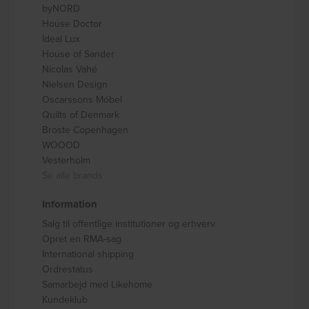
byNORD
House Doctor
Ideal Lux
House of Sander
Nicolas Vahé
Nielsen Design
Oscarssons Móbel
Quilts of Denmark
Broste Copenhagen
WOOOD
Vesterholm
Se alle brands
Information
Salg til offentlige institutioner og erhverv
Opret en RMA-sag
International shipping
Ordrestatus
Samarbejd med Likehome
Kundeklub