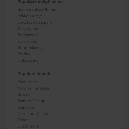
Populære boligtilbehør
Badeværelsestilbehør
Køkkenudstyr
Dekoration og pynt
Gulvtæpper
Bordlamper
Gulvlamper
Borddækning
Plaider
Opbevaring
Populære brands
Kave Home
Nordlys Furniture
Rowico
Spinder Design
Signature
Nordique Design
Zuiver
Dutch Bone