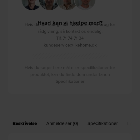
Hvad kan vi hjælpe med?
Hvis du har spørgsmål til varerne eller brug for
rådgivning, så kontakt os endelig.
Tlf. 71 74 71 34
kundeservice@likehome.dk
Hvis du søger flere mål eller specifikationer for
produktet, kan du finde dem under fanen
Specifikationer
Beskrivelse
Anmeldelser (0)
Specifikationer
Leveri