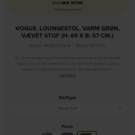
DKK
307,90
SPAR
Tilmelding påkrævet
VOGUE, LOUNGESTOL, VARM GRØN,
VÆVET STOF (H: 69 X B: 57 CM.)
Varenr.: WO800748-W
|
Brand:
WOOOD
Giv stuen et blødt og stilfuldt løft med denne lænestol fra Woood
Vogue, hvor de afrundede former og den varme grønne nuance
skaber en indbydende plads til ro. Det vævede Attila-st…
Læs mere
Stoftype
Vævet Stof
Farve