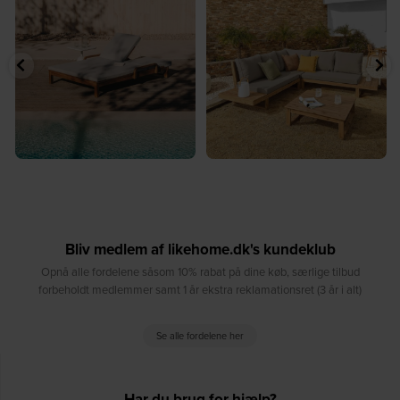
...
samlingspunkt⁠
...
8
0
8
0
Bliv medlem af likehome.dk's kundeklub
Opnå alle fordelene såsom 10% rabat på dine køb, særlige tilbud
forbeholdt medlemmer samt 1 år ekstra reklamationsret (3 år i alt)
Se alle fordelene her
Har du brug for hjælp?