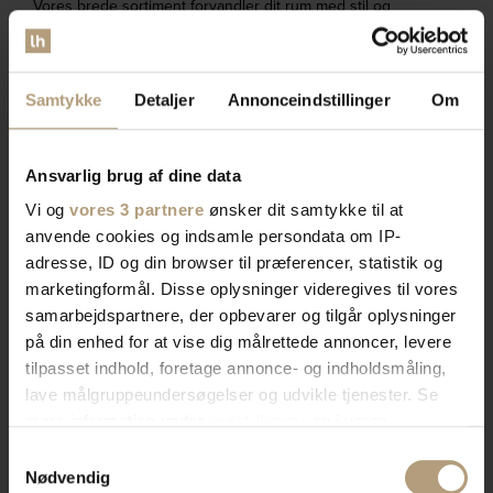
Vores brede sortiment forvandler dit rum med stil og
funktionalitet. Find tidløst design, æstetik, eller
farverigt interiør. Vi har skænke, TV-borde, bordben,
og mere, der afspejler din stil. Vores produkter
Samtykke
Detaljer
Annonceindstillinger
Om
kombinerer skønhed og praktik for et hjem der
imponerer. Skab rummet du drømmer om med os.
Ansvarlig brug af dine data
Vi og
vores 3 partnere
ønsker dit samtykke til at
Bliv kontaktet af en salgskonsulent
anvende cookies og indsamle persondata om IP-
adresse, ID og din browser til præferencer, statistik og
marketingformål. Disse oplysninger videregives til vores
samarbejdspartnere, der opbevarer og tilgår oplysninger
på din enhed for at vise dig målrettede annoncer, levere
tilpasset indhold, foretage annonce- og indholdsmåling,
lave målgruppeundersøgelser og udvikle tjenester. Se
mere information under
indstillinger
og i vores
persondatapolitik. Du kan altid trække dit samtykke
Samtykkevalg
tilbage eller ændre indstillinger fra vores
Nødvendig