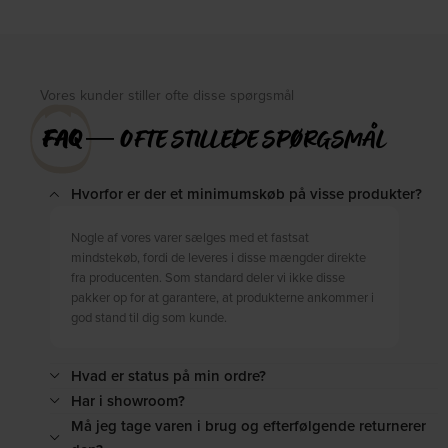
DKK
1.179,00
DKK
1.459,00
Vores kunder stiller ofte disse spørgsmål
FAQ
― OFTE STILLEDE SPØRGSMÅL
Hvorfor er der et minimumskøb på visse produkter?
Nogle af vores varer sælges med et fastsat
mindstekøb, fordi de leveres i disse mængder direkte
fra producenten. Som standard deler vi ikke disse
pakker op for at garantere, at produkterne ankommer i
god stand til dig som kunde.
Hvad er status på min ordre?
Har i showroom?
Må jeg tage varen i brug og efterfølgende returnerer