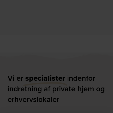
metalben (H: 84 x B: 50 cm.) by
62 x H: 82 x B: 53 cm.) by Nordique
Nordique Design
Design
På lager
På lager
DKK
639,00
DKK
525,00
DKK
849,00
Vi er
specialister
indenfor
indretning af private hjem og
erhvervslokaler​