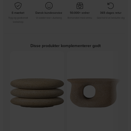
E-mærket
Dansk kundeservice
50.000+ ordrer
365 dages retur
Tryg og godkendt
Vi sidder klar i Aalborg
Behandlet med omhu
God tid til at beslutte dig
webshop
Disse produkter komplementerer godt