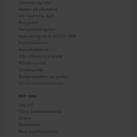
Levering og retur
Møbler på afbetaling
Om Likehome ApS
Prisgaranti
Handelsbetingelser
Købssikring op til 50.000 DKK
Fortrydelsesret
Bæredygtighed
Ofte stillede spørgsmål
Privatlivspolitik
Cookiepolitik
Boliginspiration og guides
Se informationsoversigt
Min side
Log ind
Opret kundeklubkonto
Ordrer
Ønskelister
Mine loyalitetspoints