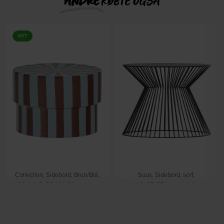
ANDRE
KØBTE OGSÅ
NYT
Collection, Sidebord, Brun/Blå,
Suus, Sidebord, sort,
Metal (Ø: 36 x H: 36 cm.) by
H46x35x35 cm, metal by
WOOOD
WOOOD
På lager
På lager
DKK
1.039,00