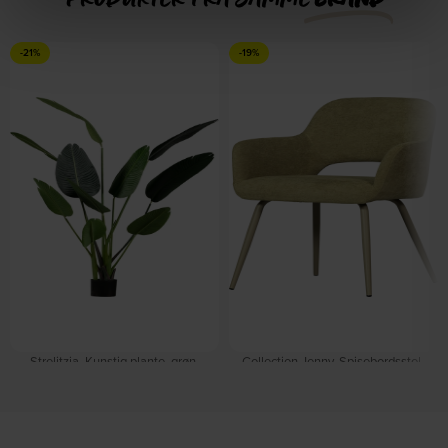
-21%
-19%
Strelitzia, Kunstig plante, grøn,
Collection Jenny, Spisebordsstol,
H164x96x63 cm by WOOOD
lysegrøn, H80x58x58 cm by
På lager
WOOOD
På lager
DKK
800,00
DKK
1.019,00