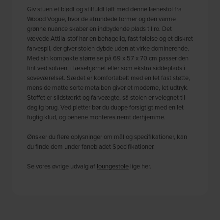
Giv stuen et blødt og stilfuldt løft med denne lænestol fra
Woood Vogue, hvor de afrundede former og den varme
grønne nuance skaber en indbydende plads til ro. Det
vævede Attila-stof har en behagelig, fast følelse og et diskret
farvespil, der giver stolen dybde uden at virke dominerende.
Med sin kompakte størrelse på 69 x 57 x 70 cm passer den
fint ved sofaen, i læsehjørnet eller som ekstra siddeplads i
soveværelset. Sædet er komfortabelt med en let fast støtte,
mens de matte sorte metalben giver et moderne, let udtryk.
Stoffet er slidstærkt og farveægte, så stolen er velegnet til
daglig brug. Ved pletter bør du duppe forsigtigt med en let
fugtig klud, og benene monteres nemt derhjemme.
Ønsker du flere oplysninger om mål og specifikationer, kan
du finde dem under fanebladet Specifikationer.
Se vores øvrige udvalg af
loungestole
lige her.