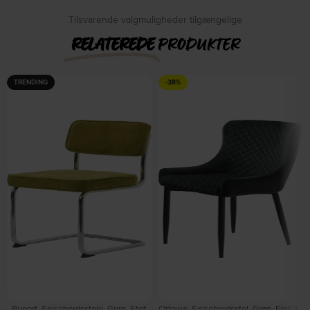
DKK
659,00
Tilsvarende valgmuligheder tilgængelige
RELATEREDE
PRODUKTER
TRENDING
-38%
Rupert, Spisebordsstole, Grøn, Stof,
Ottowa, Spisebordsstol, Grøn, Fløjl (L: