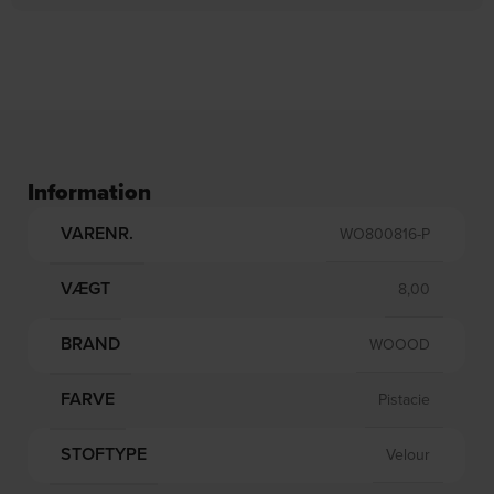
DKK
1.805,00
DKK
4.799,00
DKK
2.819,00
DKK
5.999,00
DK
Information
VARENR.
WO800816-P
VÆGT
8,00
BRAND
WOOOD
FARVE
Pistacie
STOFTYPE
Velour