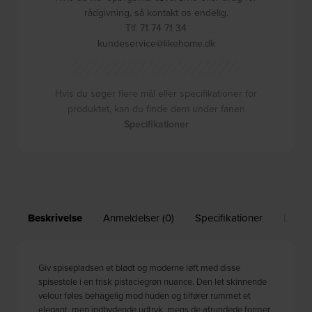
rådgivning, så kontakt os endelig.
Tlf. 71 74 71 34
kundeservice@likehome.dk
Hvis du søger flere mål eller specifikationer for
produktet, kan du finde dem under fanen
Specifikationer
Beskrivelse
Anmeldelser (0)
Specifikationer
Leveri
Giv spisepladsen et blødt og moderne løft med disse
spisestole i en frisk pistaciegrøn nuance. Den let skinnende
velour føles behagelig mod huden og tilfører rummet et
elegant, men indbydende udtryk, mens de afrundede former