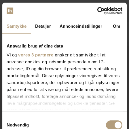
DKK
639,00
DKK
525,00
DKK
849,00
Samtykke
Detaljer
Annonceindstillinger
Om
Ansvarlig brug af dine data
Vi og
vores 3 partnere
ønsker dit samtykke til at
anvende cookies og indsamle persondata om IP-
Vi er
specialister
indenfor
adresse, ID og din browser til præferencer, statistik og
marketingformål. Disse oplysninger videregives til vores
indretning af private hjem og
samarbejdspartnere, der opbevarer og tilgår oplysninger
på din enhed for at vise dig målrettede annoncer, levere
erhvervslokaler​
tilpasset indhold, foretage annonce- og indholdsmåling,
lave målgruppeundersøgelser og udvikle tjenester. Se
mere information under
indstillinger
og i vores
Vores brede sortiment forvandler dit rum med stil og
persondatapolitik. Du kan altid trække dit samtykke
Samtykkevalg
funktionalitet. Find tidløst design, æstetik, eller
tilbage eller ændre indstillinger fra vores
Nødvendig
farverigt interiør. Vi har skænke, TV-borde, bordben,