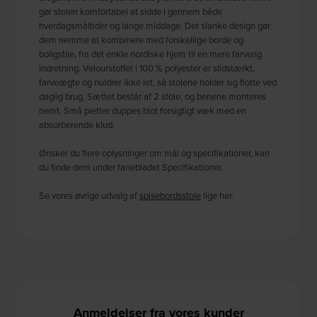
gør stolen komfortabel at sidde i gennem både
hverdagsmåltider og lange middage. Det slanke design gør
dem nemme at kombinere med forskellige borde og
boligstile, fra det enkle nordiske hjem til en mere farverig
indretning. Velourstoffet i 100 % polyester er slidstærkt,
farveægte og nuldrer ikke let, så stolene holder sig flotte ved
daglig brug. Sættet består af 2 stole, og benene monteres
nemt. Små pletter duppes blot forsigtigt væk med en
absorberende klud.
Ønsker du flere oplysninger om mål og specifikationer, kan
du finde dem under fanebladet Specifikationer.
Se vores øvrige udvalg af
spisebordsstole
lige her.
Anmeldelser fra vores kunder