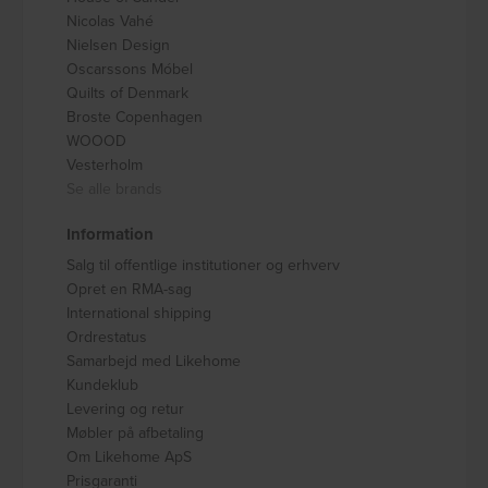
Nicolas Vahé
Nielsen Design
Oscarssons Móbel
Quilts of Denmark
Broste Copenhagen
WOOOD
Vesterholm
Se alle brands
Information
Salg til offentlige institutioner og erhverv
Opret en RMA-sag
International shipping
Ordrestatus
Samarbejd med Likehome
Kundeklub
Levering og retur
Møbler på afbetaling
Om Likehome ApS
Prisgaranti