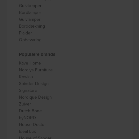
Gulvtæpper
Bordlamper
Gulvlamper
Borddækning
Plaider
Opbevaring
Populære brands
Kave Home
Nordlys Furniture
Rowico
Spinder Design
Signature
Nordique Design
Zuiver
Dutch Bone
byNORD
House Doctor
Ideal Lux
House of Sander