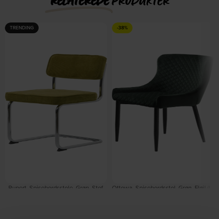
RELATEREDE
PRODUKTER
TRENDING
-38%
Rupert, Spisebordsstole, Grøn, Stof,
Ottowa, Spisebordsstol, Grøn, Fløjl (L:
metalben (H: 84 x B: 50 cm.) by
62 x H: 82 x B: 53 cm.) by Nordique
Nordique Design
Design
På lager
På lager