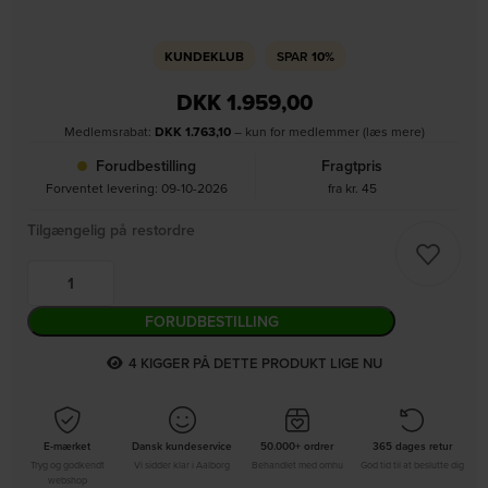
KUNDEKLUB
SPAR
10%
DKK
1.959,00
Medlemsrabat:
DKK
1.763,10
– kun for medlemmer (læs mere)
Forudbestilling
Fragtpris
Forventet levering: 09-10-2026
fra kr. 45
Tilgængelig på restordre
FORUDBESTILLING
6
KIGGER PÅ DETTE PRODUKT LIGE NU
E-mærket
Dansk kundeservice
50.000+ ordrer
365 dages retur
Tryg og godkendt
Vi sidder klar i Aalborg
Behandlet med omhu
God tid til at beslutte dig
webshop