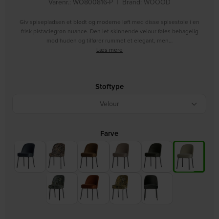
Varenr.: WO800816-P
|
Brand:
WOOOD
Giv spisepladsen et blødt og moderne løft med disse spisestole i en
frisk pistaciegrøn nuance. Den let skinnende velour føles behagelig
mod huden og tilfører rummet et elegant, men…
Læs mere
Stoftype
Velour
Farve