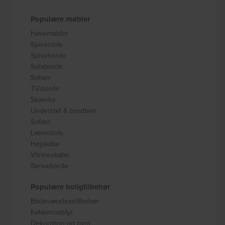
Populære møbler
Havemøbler
Spisestole
Spiseborde
Sofaborde
Sofaer
TV-borde
Skænke
Understel & bordben
Sofaer
Lænestole
Højskabe
Vitrineskabe
Skriveborde
Populære boligtilbehør
Badeværelsestilbehør
Køkkenudstyr
Dekoration og pynt