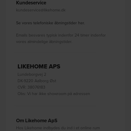
Kundeservice
kundeservice@likehome.dk
Se vores telefoniske åbningstider her.
Emails besvares typisk indenfor 24 timer indenfor
vores almindelige åbningstider.
LIKEHOME APS
Lundeborgvej 2
DK-9220 Aalborg Øst
CVR: 38076183
Obs: Vi har ikke showroom på adressen
Om Likehome ApS
Hos Likehome indbydes du ind i et online rum