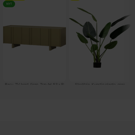
NYT
Basu, TV-bord, Grøn, Træ (H: 53 x B:
Strelitzia, Kunstig plante, grøn,
152 x D: 46 cm.) by WOOOD
H164x96x63 cm by WOOOD
På lager
På lager
DKK
4.430,00
DKK
800,00
DKK
5.549,00
DKK
1.019,00