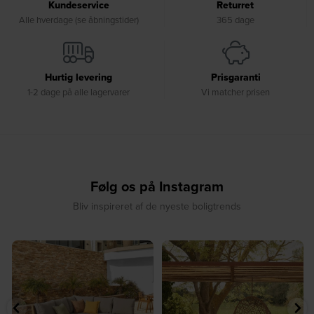
Kundeservice
Returret
Alle hverdage (se åbningstider)
365 dage
Hurtig levering
Prisgaranti
1-2 dage på alle lagervarer
Vi matcher prisen
Følg os på Instagram
Bliv inspireret af de nyeste boligtrends
⁠
☀️ Sommerens naturlige
☀️ Find dit yndlingssted denne
samlingspunkt⁠
sommer⁠
...
...
8
0
8
0