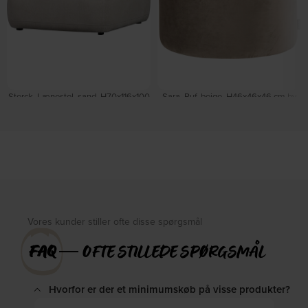
Sterck, Lænestol, sand, H70x116x100
Sara, Puf, beige, H46x46x46 cm by
cm by WOOOD
WOOOD
På lager
På lager
DKK
3.770,00
DKK
815,00
DKK
4.649,00
DKK
929,00
Vores kunder stiller ofte disse spørgsmål
FAQ
― OFTE STILLEDE SPØRGSMÅL
Hvorfor er der et minimumskøb på visse produkter?