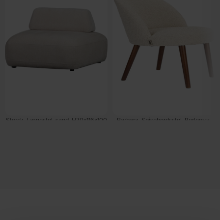
Sterck, Lænestol, sand, H70x116x100
Barbara, Spisebordsstol, Perlemor,
cm by WOOOD
Polyester (L: 60,5 x H: 84,5 x B: 50
På lager
cm.) by Dutchbone
På lager
DKK
3.770,00
DKK
4.649,00
DKK
1.539,00