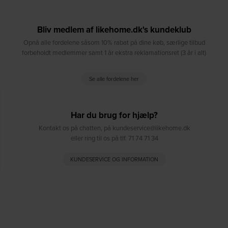
Bliv medlem af likehome.dk's kundeklub
Opnå alle fordelene såsom 10% rabat på dine køb, særlige tilbud
forbeholdt medlemmer samt 1 år ekstra reklamationsret (3 år i alt)
Se alle fordelene her
Har du brug for hjælp?
Kontakt os på chatten, på kundeservice@likehome.dk
eller ring til os på tlf. 71 74 71 34
KUNDESERVICE OG INFORMATION