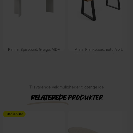
Palma, Spisebord, Greige, MDF,
Alaia, Plankebord, natur/sort,
Metal (L: 200 x H: 75 x B: 90
H76x200x95 cm, massivt træ
cm.) by Nordique Design
by Kave Home
På lager
På lager
DKK
1.805,00
DKK
5.549,00
DKK
2.819,00
DKK
6.549,00
Tilsvarende valgmuligheder tilgængelige
RELATEREDE
PRODUKTER
-
DKK
879,00