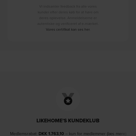
Vi indsamler feedback fra alle vores
kunder efter deres køb for at høre om
deres oplevelse. Anmeldelserne er
autentiske og verificeret af e-mærket.
Vores certifikat kan ses her
.
LIKEHOME'S KUNDEKLUB
Medlemsrabat:
DKK
1.763,10
– kun for medlemmer (læs mere)