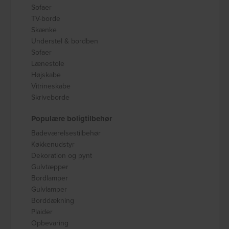
Sofaer
TV-borde
Skænke
Understel & bordben
Sofaer
Lænestole
Højskabe
Vitrineskabe
Skriveborde
Populære boligtilbehør
Badeværelsestilbehør
Køkkenudstyr
Dekoration og pynt
Gulvtæpper
Bordlamper
Gulvlamper
Borddækning
Plaider
Opbevaring