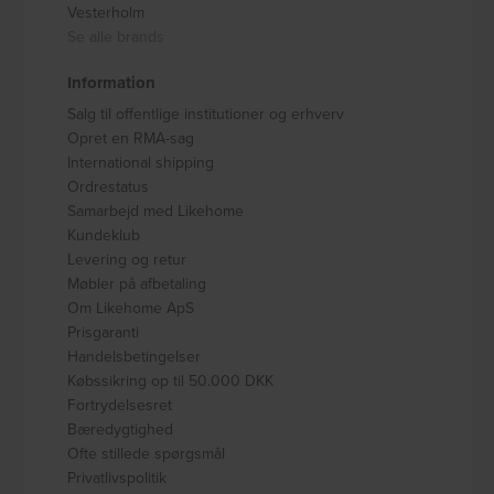
Vesterholm
Se alle brands
Information
Salg til offentlige institutioner og erhverv
Opret en RMA-sag
International shipping
Ordrestatus
Samarbejd med Likehome
Kundeklub
Levering og retur
Møbler på afbetaling
Om Likehome ApS
Prisgaranti
Handelsbetingelser
Købssikring op til 50.000 DKK
Fortrydelsesret
Bæredygtighed
Ofte stillede spørgsmål
Privatlivspolitik