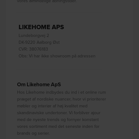
vores almindelige åbningstider.
LIKEHOME APS
Lundeborgvej 2
DK-9220 Aalborg Øst
CVR: 38076183
Obs: Vi har ikke showroom på adressen
Om Likehome ApS
Hos Likehome indbydes du ind i et online rum
præget af nordiske nuancer, hvor vi prioriterer
møbler og interiør af høj kvalitet med
skandinaviske undertoner. Vi forbliver ajour
med de nyeste trends og fornyer konstant
vores sortiment med det seneste inden for
brands og serier.