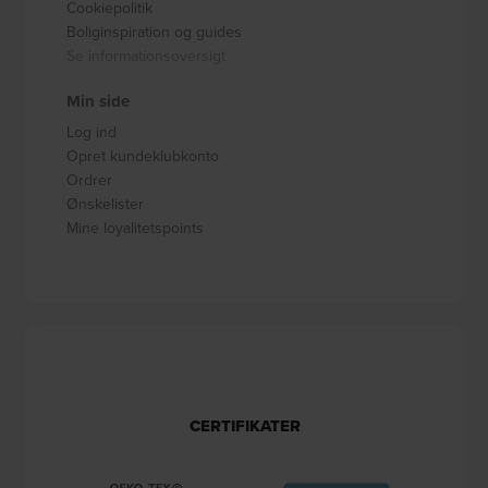
Cookiepolitik
Boliginspiration og guides
Se informationsoversigt
Min side
Log ind
Opret kundeklubkonto
Ordrer
Ønskelister
Mine loyalitetspoints
CERTIFIKATER