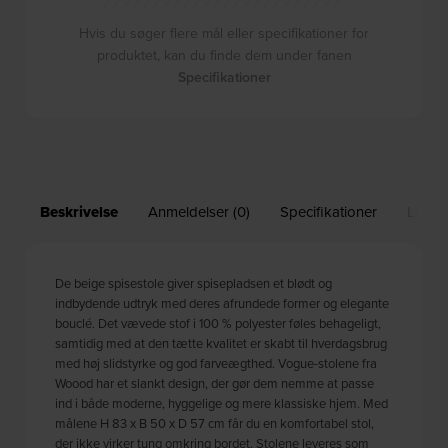
Hvis du søger flere mål eller specifikationer for
produktet, kan du finde dem under fanen
Specifikationer
Beskrivelse
Anmeldelser (0)
Specifikationer
Leveri
De beige spisestole giver spisepladsen et blødt og
indbydende udtryk med deres afrundede former og elegante
bouclé. Det vævede stof i 100 % polyester føles behageligt,
samtidig med at den tætte kvalitet er skabt til hverdagsbrug
med høj slidstyrke og god farveægthed. Vogue-stolene fra
Woood har et slankt design, der gør dem nemme at passe
ind i både moderne, hyggelige og mere klassiske hjem. Med
målene H 83 x B 50 x D 57 cm får du en komfortabel stol,
der ikke virker tung omkring bordet. Stolene leveres som