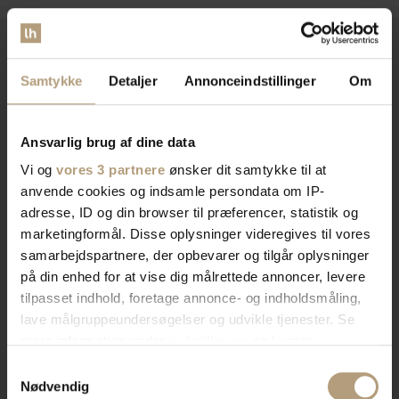
Samtykke
Detaljer
Annonceindstillinger
Om
Vi er
specialister
indenfor
indretning af private hjem og
Ansvarlig brug af dine data
erhvervslokaler​
Vi og
vores 3 partnere
ønsker dit samtykke til at
anvende cookies og indsamle persondata om IP-
adresse, ID og din browser til præferencer, statistik og
Vores brede sortiment forvandler dit rum med stil og
marketingformål. Disse oplysninger videregives til vores
funktionalitet. Find tidløst design, æstetik, eller
samarbejdspartnere, der opbevarer og tilgår oplysninger
farverigt interiør. Vi har skænke, TV-borde, bordben,
på din enhed for at vise dig målrettede annoncer, levere
og mere, der afspejler din stil. Vores produkter
tilpasset indhold, foretage annonce- og indholdsmåling,
kombinerer skønhed og praktik for et hjem der
lave målgruppeundersøgelser og udvikle tjenester. Se
imponerer. Skab rummet du drømmer om med os.
mere information under
indstillinger
og i vores
persondatapolitik. Du kan altid trække dit samtykke
Samtykkevalg
tilbage eller ændre indstillinger fra vores
Nødvendig
Bliv kontaktet af en salgskonsulent