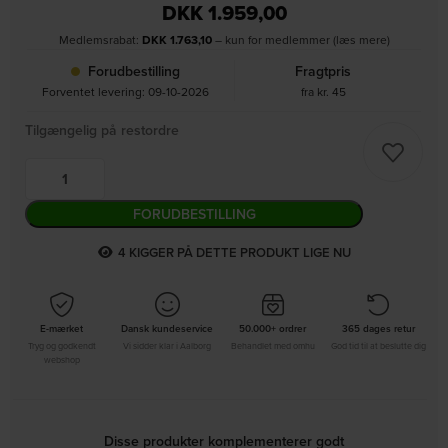
DKK
1.959,00
Medlemsrabat:
DKK
1.763,10
– kun for medlemmer (læs mere)
Forudbestilling
Fragtpris
Forventet levering: 09-10-2026
fra kr. 45
Tilgængelig på restordre
FORUDBESTILLING
5
KIGGER PÅ DETTE PRODUKT LIGE NU
E-mærket
Dansk kundeservice
50.000+ ordrer
365 dages retur
Tryg og godkendt
Vi sidder klar i Aalborg
Behandlet med omhu
God tid til at beslutte dig
webshop
Disse produkter komplementerer godt