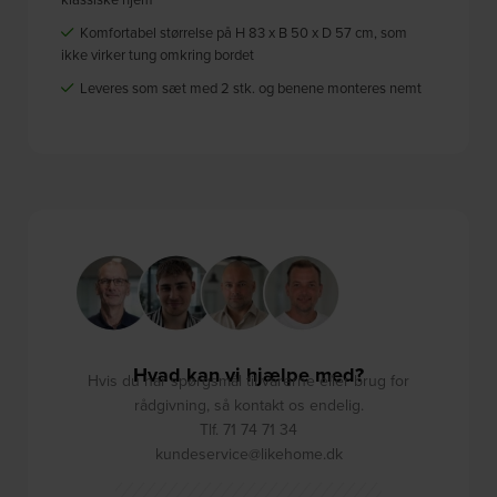
Komfortabel størrelse på H 83 x B 50 x D 57 cm, som
ikke virker tung omkring bordet
Leveres som sæt med 2 stk. og benene monteres nemt
Hvad kan vi hjælpe med?
Hvis du har spørgsmål til varerne eller brug for
rådgivning, så kontakt os endelig.
Tlf. 71 74 71 34
kundeservice@likehome.dk