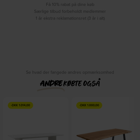
Få 10% rabat på dine køb
Særlige tilbud forbeholdt medlemmer
1 år ekstra reklamationsret (3 år i alt)
Se hvad der fangede andres opmærksomhed
ANDRE
KØBTE OGSÅ
-
DKK
1.014,00
-
DKK
1.000,00