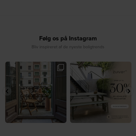
Følg os på Instagram
Bliv inspireret af de nyeste boligtrends
🤍 Rå materialer møder tidløst design⁠
✨ Spar op til 30 % på udvalgte
...
produkter fra
...
7
0
2
0