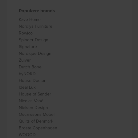
Populære brands
Kave Home
Nordlys Furniture
Rowico
Spinder Design
Signature
Nordique Design
Zuiver
Dutch Bone
byNORD
House Doctor
Ideal Lux
House of Sander
Nicolas Vahé
Nielsen Design
Oscarssons Móbel
Quilts of Denmark
Broste Copenhagen
WOOOD