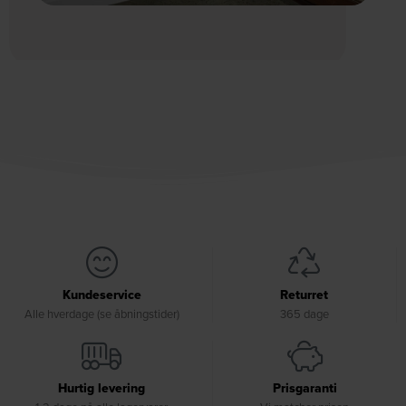
Kundeservice
Returret
Alle hverdage (se åbningstider)
365 dage
Hurtig levering
Prisgaranti