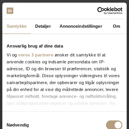
Vi er
specialister
indenfor
Samtykke
Detaljer
Annonceindstillinger
Om
indretning af private hjem og
Ansvarlig brug af dine data
erhvervslokaler​
Vi og
vores 3 partnere
ønsker dit samtykke til at
anvende cookies og indsamle persondata om IP-
adresse, ID og din browser til præferencer, statistik og
Vores brede sortiment forvandler dit rum med stil og
marketingformål. Disse oplysninger videregives til vores
funktionalitet. Find tidløst design, æstetik, eller
samarbejdspartnere, der opbevarer og tilgår oplysninger
farverigt interiør. Vi har skænke, TV-borde, bordben,
på din enhed for at vise dig målrettede annoncer, levere
og mere, der afspejler din stil. Vores produkter
tilpasset indhold, foretage annonce- og indholdsmåling,
kombinerer skønhed og praktik for et hjem der
lave målgruppeundersøgelser og udvikle tjenester. Se
imponerer. Skab rummet du drømmer om med os.
mere information under
indstillinger
og i vores
persondatapolitik. Du kan altid trække dit samtykke
Samtykkevalg
tilbage eller ændre indstillinger fra vores
Nødvendig
Bliv kontaktet af en salgskonsulent