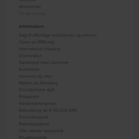
Vesterholm
Se alle brands
Information
Salg til offentlige institutioner og erhverv
Opret en RMA-sag
International shipping
Ordrestatus
Samarbejd med Likehome
Kundeklub
Levering og retur
Møbler på afbetaling
Om Likehome ApS
Prisgaranti
Handelsbetingelser
Købssikring op til 50.000 DKK
Fortrydelsesret
Bæredygtighed
Ofte stillede spørgsmål
Privatlivspolitik