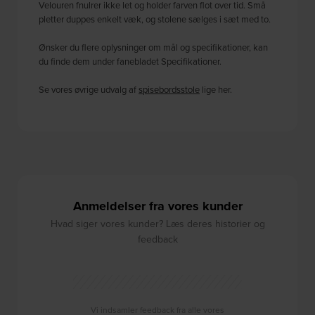
Velouren fnulrer ikke let og holder farven flot over tid. Små
pletter duppes enkelt væk, og stolene sælges i sæt med to.
Ønsker du flere oplysninger om mål og specifikationer, kan
du finde dem under fanebladet Specifikationer.
Se vores øvrige udvalg af
spisebordsstole
lige her.
Anmeldelser fra vores kunder
Hvad siger vores kunder? Læs deres historier og
feedback
Vi indsamler feedback fra alle vores