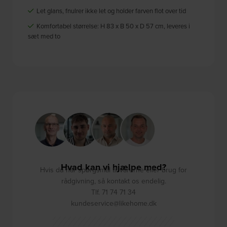
Let glans, fnulrer ikke let og holder farven flot over tid
Komfortabel størrelse: H 83 x B 50 x D 57 cm, leveres i
sæt med to
Hvad kan vi hjælpe med?
Hvis du har spørgsmål til varerne eller brug for
rådgivning, så kontakt os endelig.
Tlf. 71 74 71 34
kundeservice@likehome.dk