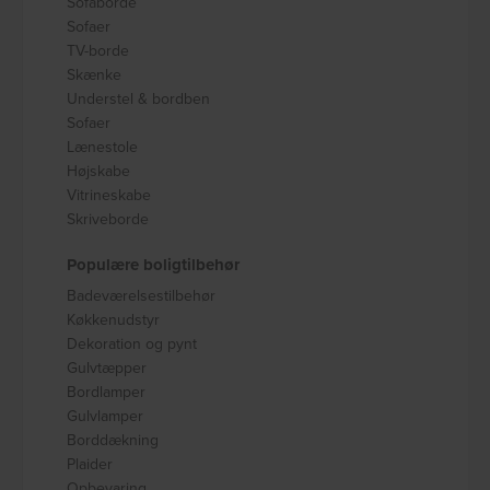
Sofaborde
Sofaer
TV-borde
Skænke
Understel & bordben
Sofaer
Lænestole
Højskabe
Vitrineskabe
Skriveborde
Populære boligtilbehør
Badeværelsestilbehør
Køkkenudstyr
Dekoration og pynt
Gulvtæpper
Bordlamper
Gulvlamper
Borddækning
Plaider
Opbevaring