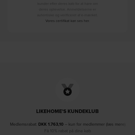
kunder efter deres køb for at høre om
deres oplevelse. Anmeldelserne er
autentiske og verificeret af e-mærket.
Vores certifikat kan ses her
.
LIKEHOME'S KUNDEKLUB
Medlemsrabat:
DKK
1.763,10
– kun for medlemmer (læs mere)
Få 10% rabat på dine køb