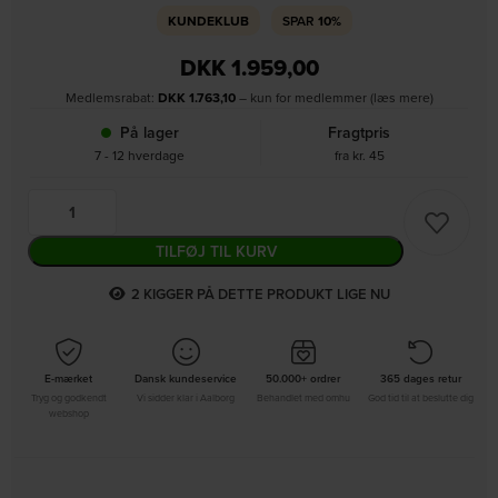
KUNDEKLUB
SPAR
10%
DKK
1.959,00
Medlemsrabat:
DKK
1.763,10
– kun for medlemmer (læs mere)
På lager
Fragtpris
7 - 12 hverdage
fra kr. 45
TILFØJ TIL KURV
1
KIGGER PÅ DETTE PRODUKT LIGE NU
E-mærket
Dansk kundeservice
50.000+ ordrer
365 dages retur
Tryg og godkendt
Vi sidder klar i Aalborg
Behandlet med omhu
God tid til at beslutte dig
webshop