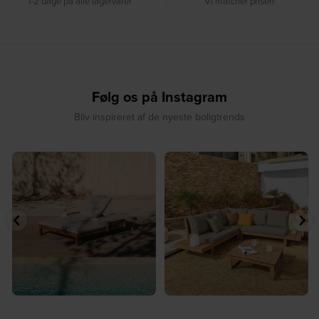
1-2 dage på alle lagervarer
Vi matcher prisen
Følg os på Instagram
Bliv inspireret af de nyeste boligtrends
☀️ Sommerens favorit til terrassen ☀️⁠
☀️ Sommerens naturlige
...
samlingspunkt⁠
...
8
0
8
0