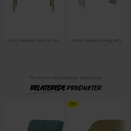
Carno, Spisebord, Natur (H: 74 x
Palma, Spisebord, Greige, MDF,
B: 120 cm.) by Nordique Design
Metal (L: 200 x H: 75 x B: 90
På lager
cm.) by Nordique Design
På lager
DKK
5.249,00
DKK
1.805,00
DKK
2.819,00
Tilsvarende valgmuligheder tilgængelige
RELATEREDE
PRODUKTER
-19%