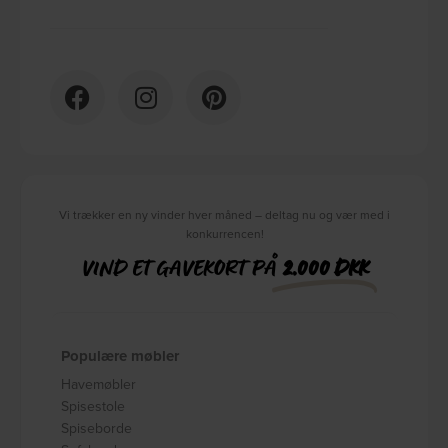
Vi trækker en ny vinder hver måned – deltag nu og vær med i
konkurrencen!
VIND ET GAVEKORT PÅ
2.000 DKK
Populære møbler
Havemøbler
Spisestole
Spiseborde