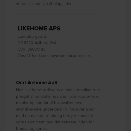
vores almindelige åbningstider.
LIKEHOME APS
Lundeborgvej 2
DK-9220 Aalborg Øst
CVR: 38076183
Obs: Vi har ikke showroom på adressen
Om Likehome ApS
Hos Likehome indbydes du ind i et online rum
præget af nordiske nuancer, hvor vi prioriterer
møbler og interiør af høj kvalitet med
skandinaviske undertoner. Vi forbliver ajour
med de nyeste trends og fornyer konstant
vores sortiment med det seneste inden for
brands og serier.