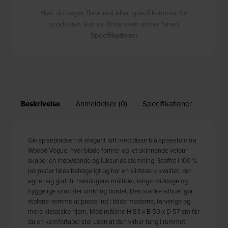
Hvis du søger flere mål eller specifikationer for
produktet, kan du finde dem under fanen
Specifikationer
Beskrivelse
Anmeldelser (0)
Specifikationer
Leveri
Giv spisepladsen et elegant løft med disse blå spisestole fra
Woood Vogue, hvor bløde former og let skinnende velour
skaber en indbydende og luksuriøs stemning. Stoffet i 100 %
polyester føles behageligt og har en slidstærk kvalitet, der
egner sig godt til hverdagens måltider, lange middage og
hyggelige samtaler omkring bordet. Den slanke silhuet gør
stolene nemme at passe ind i både moderne, farverige og
mere klassiske hjem. Med målene H 83 x B 50 x D 57 cm får
du en komfortabel stol uden at den virker tung i rummet.