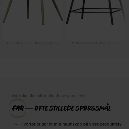
Collection Jenny, Spisebordsstol,
Collection Kjeld, Barstol, natur,
lysegrøn, H80x58x58 cm by
H93x52x46 cm, polyester by
WOOOD
WOOOD
På lager
På lager
DKK
1.179,00
DKK
1.179,00
DKK
1.459,00
DKK
1.359,00
Vores kunder stiller ofte disse spørgsmål
FAQ
― OFTE STILLEDE SPØRGSMÅL
Hvorfor er der et minimumskøb på visse produkter?