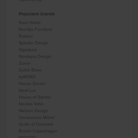
Populære brands
Kave Home
Nordlys Furniture
Rowico
Spinder Design
Signature
Nordique Design
Zuiver
Dutch Bone
byNORD
House Doctor
Ideal Lux
House of Sander
Nicolas Vahé
Nielsen Design
Oscarssons Móbel
Quilts of Denmark
Broste Copenhagen
WOOOD