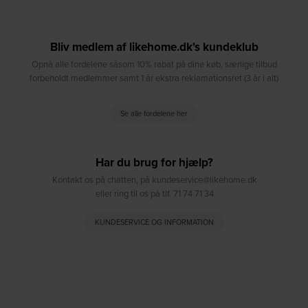
Bliv medlem af likehome.dk's kundeklub
Opnå alle fordelene såsom 10% rabat på dine køb, særlige tilbud
forbeholdt medlemmer samt 1 år ekstra reklamationsret (3 år i alt)
Se alle fordelene her
Har du brug for hjælp?
Kontakt os på chatten, på kundeservice@likehome.dk
eller ring til os på tlf. 71 74 71 34
KUNDESERVICE OG INFORMATION