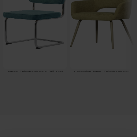
Rupert, Spisebordsstole, Blå, Stof,
Collection Jenny, Spisebordsstol,
metalben (H: 84 x B: 50 cm.) by
lysegrøn, H80x58x58 cm by
Nordique Design
WOOOD
Forventet levering: 14-09-2026
På lager
DKK
1.179,00
DKK
1.459,00
DKK
639,00