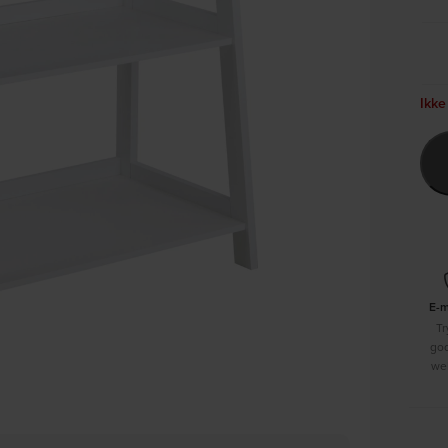
Ikke
E-
Tr
go
we