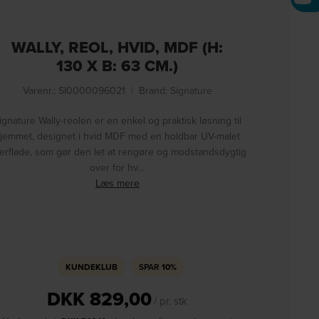
WALLY, REOL, HVID, MDF (H:
130 X B: 63 CM.)
Varenr.: SI0000096021
|
Brand:
Signature
ignature Wally-reolen er en enkel og praktisk løsning til
jemmet, designet i hvid MDF med en holdbar UV-malet
erflade, som gør den let at rengøre og modstandsdygtig
over for hv…
Læs mere
KUNDEKLUB
SPAR
10%
DKK
829,00
/ pr. stk