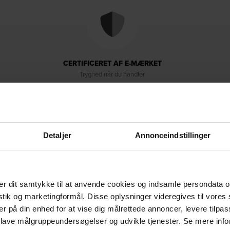
CERTIFICERET AF E-MÆRKET
Tryghed når du handler
Detaljer
Annonceindstillinger
r dit samtykke til at anvende cookies og indsamle persondata o
Levering & retur
Om brandet
istik og marketingformål. Disse oplysninger videregives til vore
er på din enhed for at vise dig målrettede annoncer, levere tilpas
 lave målgruppeundersøgelser og udvikle tjenester. Se mere inf
jemmet, designet i hvid MDF med en holdbar UV-malet