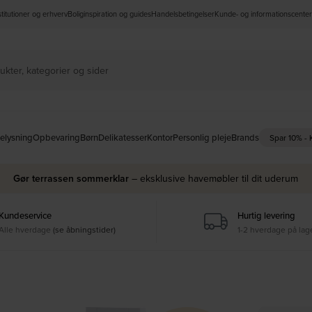
nstitutioner og erhverv
Boliginspiration og guides
Handelsbetingelser
Kunde- og informationscenter
elysning
Opbevaring
Børn
Delikatesser
Kontor
Personlig pleje
Brands
Spar 10% -
Gør terrassen sommerklar
– eksklusive havemøbler til dit uderum
Kundeservice
Hurtig levering
Alle hverdage
(se åbningstider)
1-2 hverdage på lag