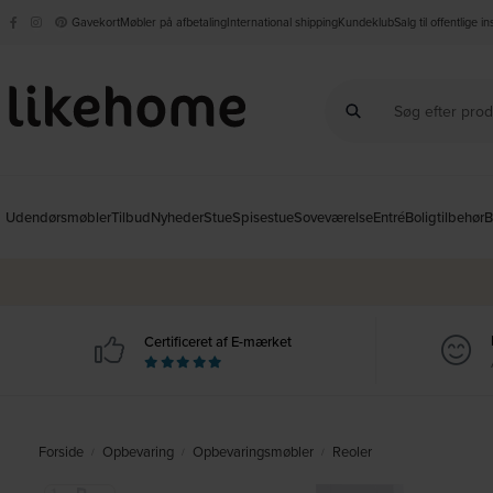
Gavekort
Møbler på afbetaling
International shipping
Kundeklub
Salg til offentlige i
Udendørsmøbler
Tilbud
Nyheder
Stue
Spisestue
Soveværelse
Entré
Boligtilbehør
B
Certificeret af E-mærket
Forside
Opbevaring
Opbevaringsmøbler
Reoler
/
/
/