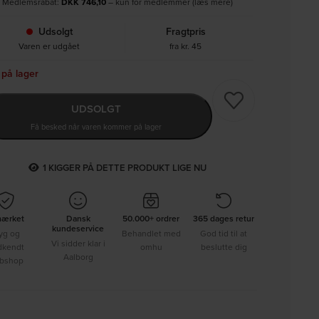
Medlemsrabat:
DKK
746,10
– kun for medlemmer (læs mere)
Udsolgt
Fragtpris
Varen er udgået
fra kr. 45
 på lager
UDSOLGT
Få besked når varen kommer på lager
1
KIGGER PÅ DETTE PRODUKT LIGE NU
mærket
Dansk
50.000+ ordrer
365 dages retur
kundeservice
yg og
Behandlet med
God tid til at
Vi sidder klar i
dkendt
omhu
beslutte dig
Aalborg
bshop