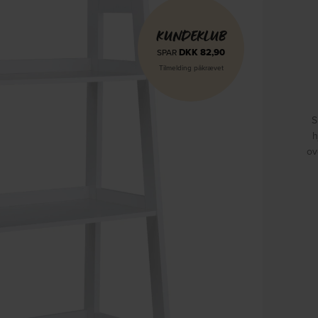
KUNDEKLUB
DKK
82,90
SPAR
Tilmelding påkrævet
S
h
ov