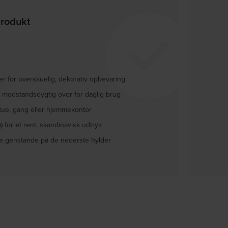
produkt
r for overskuelig, dekorativ opbevaring
modstandsdygtig over for daglig brug
stue, gang eller hjemmekontor
for et rent, skandinavisk udtryk
ge genstande på de nederste hylder