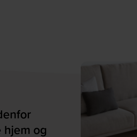
denfor
e hjem og