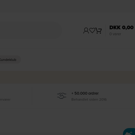
DKK
0,00
0
varer
 Kundeklub
+ 50.000 ordrer
ervarer
Behandlet siden 2016
Ti