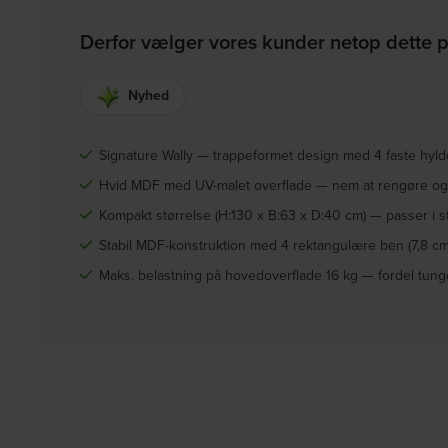
Derfor vælger vores kunder netop dette 
Nyhed
Signature Wally — trappeformet design med 4 faste hylde
Hvid MDF med UV-malet overflade — nem at rengøre og 
Kompakt størrelse (H:130 x B:63 x D:40 cm) — passer i 
Stabil MDF-konstruktion med 4 rektangulære ben (7,8 cm) 
Maks. belastning på hovedoverflade 16 kg — fordel tun