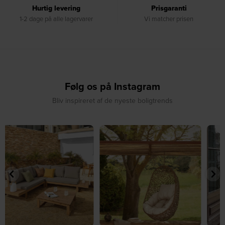
Hurtig levering
Prisgaranti
1-2 dage på alle lagervarer
Vi matcher prisen
Følg os på Instagram
Bliv inspireret af de nyeste boligtrends
☀️ Find dit yndlingssted denne
🤍 Rå materialer møder tidløst design⁠
sommer⁠
...
...
9
0
8
0