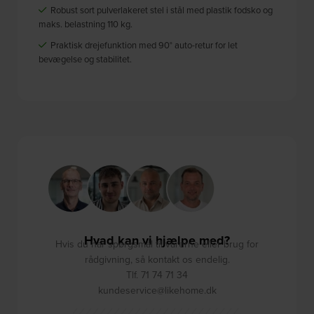
Robust sort pulverlakeret stel i stål med plastik fodsko og
maks. belastning 110 kg.
Praktisk drejefunktion med 90° auto-retur for let
bevægelse og stabilitet.
Hvad kan vi hjælpe med?
Hvis du har spørgsmål til varerne eller brug for
rådgivning, så kontakt os endelig.
Tlf. 71 74 71 34
kundeservice@likehome.dk