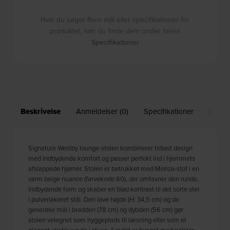
Hvis du søger flere mål eller specifikationer for
produktet, kan du finde dem under fanen
Specifikationer
Beskrivelse
Anmeldelser (0)
Specifikationer
Leveri
Signature Westby lounge-stolen kombinerer tidløst design
med indbydende komfort og passer perfekt ind i hjemmets
afslappede hjørner. Stolen er betrukket med Monza-stof i en
varm beige nuance (farvekode 60), der omfavner den runde,
indbydende form og skaber en blød kontrast til det sorte stel
i pulverlakeret stål. Den lave højde (H: 34,5 cm) og de
generøse mål i bredden (78 cm) og dybden (56 cm) gør
stolen velegnet som hyggeplads til læsning eller som et