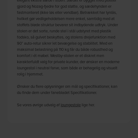
elegant ekstra sæde i stuen. Sædet er bygget med polster
gjord og Nozag-fjedre for god støtte, og sædehynden er
fastmonteret (ikke løs eller vendbar). Betrækket har lynlås,
hvilket gør vedligeholdelsen mere enkel, samtidig med at
stoffets bløde struktur bevarer sit indbydende udtryk. Under
stolen er det sorte, runde stel i stål udstyret med plastik
fodsko, så gulvet beskyttes, og stolens drejefunktion med
90° auto-retur sikrer let bevægelse og stabilitet. Med en
maksimal belastning på 110 kg får du både robusthed og
komfort i ét møbel. Westby-stolen er et diskret men
karakterfuldt valg for private kunder, der ønsker en moderne
loungestol i neutral farve, som både er behagelig og visuelt
rolig i hjemmet.
Ønsker du flere oplysninger om mål og specifikationer, kan
du finde dem under fanebladet Specifikationer.
Se vores øvrige udvalg af
loungestole
lige her.