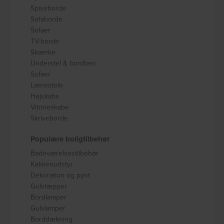
Spiseborde
Sofaborde
Sofaer
TV-borde
Skænke
Understel & bordben
Sofaer
Lænestole
Højskabe
Vitrineskabe
Skriveborde
Populære boligtilbehør
Badeværelsestilbehør
Køkkenudstyr
Dekoration og pynt
Gulvtæpper
Bordlamper
Gulvlamper
Borddækning