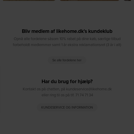
Bliv medlem af likehome.dk's kundeklub
Opnå alle fordelene såsom 10% rabat på dine køb, særlige tilbud
forbeholdt medlemmer samt 1 år ekstra reklamationsret (3 år i alt)
Se alle fordelene her
Har du brug for hjælp?
Kontakt os på chatten, på kundeservice@likehome.dk
eller ring til os på tlf. 71 74 71 34
KUNDESERVICE OG INFORMATION