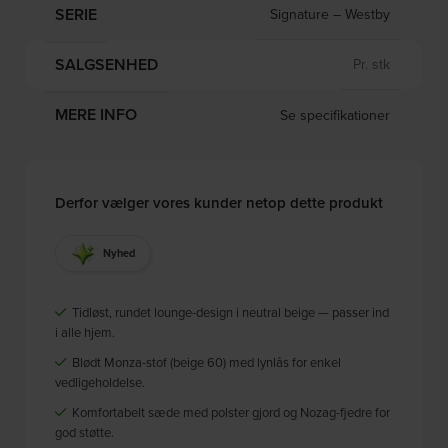
SERIE
Signature – Westby
SALGSENHED
Pr. stk
MERE INFO
Se specifikationer
Derfor vælger vores kunder netop dette produkt
Nyhed
Tidløst, rundet lounge-design i neutral beige — passer ind
i alle hjem.
Blødt Monza-stof (beige 60) med lynlås for enkel
vedligeholdelse.
Komfortabelt sæde med polster gjord og Nozag-fjedre for
god støtte.