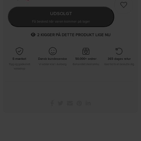
UDSOLGT
Få besked når varen kommer på lager
4
KIGGER PÅ DETTE PRODUKT LIGE NU
E-mærket
Dansk kundeservice
50.000+ ordrer
365 dages retur
Tryg og godkendt
Vi sidder klar i Aalborg
Behandlet med omhu
God tid til at beslutte dig
webshop