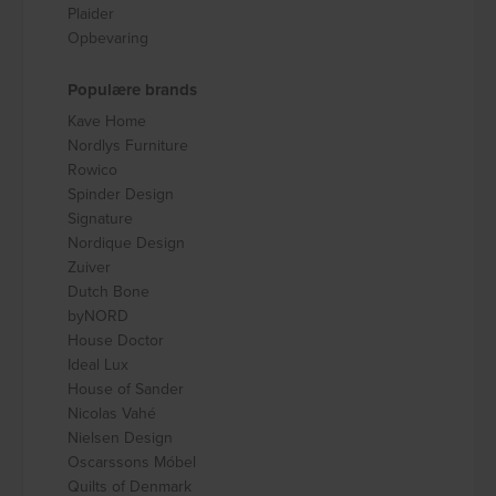
Plaider
Opbevaring
Populære brands
Kave Home
Nordlys Furniture
Rowico
Spinder Design
Signature
Nordique Design
Zuiver
Dutch Bone
byNORD
House Doctor
Ideal Lux
House of Sander
Nicolas Vahé
Nielsen Design
Oscarssons Móbel
Quilts of Denmark