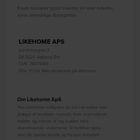
Emails besvares typisk indenfor 24 timer indenfor
vores almindelige åbningstider.
LIKEHOME APS
Lundeborgvej 2
DK-9220 Aalborg Øst
CVR: 38076183
Obs: Vi har ikke showroom på adressen
Om Likehome ApS
Hos Likehome indbydes du ind i et online rum
præget af nordiske nuancer, hvor vi prioriterer
møbler og interiør af høj kvalitet med
skandinaviske undertoner. Vi forbliver ajour
med de nyeste trends og fornyer konstant