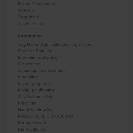
Broste Copenhagen
WOOOD
Vesterholm
Se alle brands
Information
Salg til offentlige institutioner og erhverv
Opret en RMA-sag
International shipping
Ordrestatus
Samarbejd med Likehome
Kundeklub
Levering og retur
Møbler på afbetaling
Om Likehome ApS
Prisgaranti
Handelsbetingelser
Købssikring op til 50.000 DKK
Fortrydelsesret
Bæredygtighed