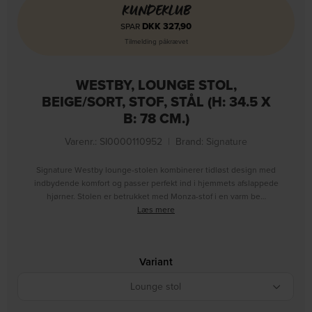
KUNDEKLUB
DKK
327,90
SPAR
Tilmelding påkrævet
WESTBY, LOUNGE STOL,
BEIGE/SORT, STOF, STÅL (H: 34.5 X
B: 78 CM.)
Varenr.: SI0000110952
|
Brand:
Signature
Signature Westby lounge-stolen kombinerer tidløst design med
indbydende komfort og passer perfekt ind i hjemmets afslappede
hjørner. Stolen er betrukket med Monza-stof i en varm be…
Læs mere
Variant
Lounge stol