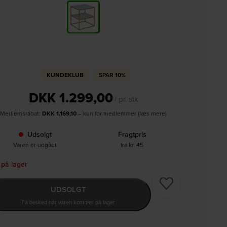
KUNDEKLUB
SPAR
10%
DKK
1.299,00
/ pr. stk
Medlemsrabat:
DKK
1.169,10
– kun for medlemmer (læs mere)
Udsolgt
Fragtpris
Varen er udgået
fra kr. 45
 på lager
UDSOLGT
Få besked når varen kommer på lager