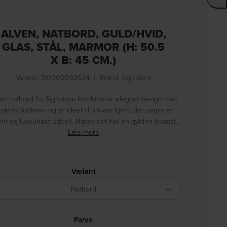
ALVEN, NATBORD, GULD/HVID,
GLAS, STÅL, MARMOR (H: 50.5
X B: 45 CM.)
Varenr.: SI0000092534
|
Brand:
Signature
en natbord fra Signature kombinerer elegant design med
raktisk funktion og er ideel til private hjem, der søger et
rent og luksuriøst udtryk. Natbordet har en gylden kromst…
Læs mere
Variant
Natbord
Farve