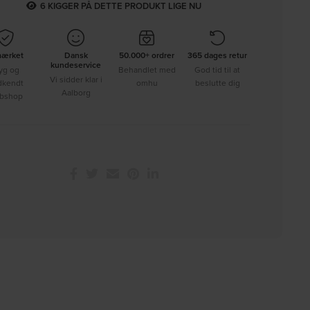
6
KIGGER PÅ DETTE PRODUKT LIGE NU
mærket
Dansk
50.000+ ordrer
365 dages retur
kundeservice
yg og
Behandlet med
God tid til at
Vi sidder klar i
dkendt
omhu
beslutte dig
Aalborg
bshop