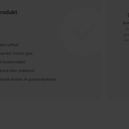
produkt
E-
Tr
go
we
iøst udtryk
ærdet, frostet glas
 funktionalitet
bord eller sidebord
stik fodsko til gulvbeskyttelse