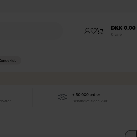
DKK
0,00
0
varer
 Kundeklub
+ 50.000 ordrer
ervarer
Behandlet siden 2016
Ti