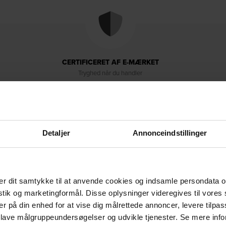
CERTIFICERET AF E-MÆRKET
Tryghed når du handler
Detaljer
Annonceindstillinger
r dit samtykke til at anvende cookies og indsamle persondata o
Levering & retur
Om brandet
istik og marketingformål. Disse oplysninger videregives til vore
er på din enhed for at vise dig målrettede annoncer, levere tilpas
 lave målgruppeundersøgelser og udvikle tjenester. Se mere inf
ktisk funktion og er ideel til private hjem, der søger et