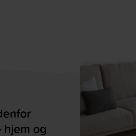
denfor
e hjem og