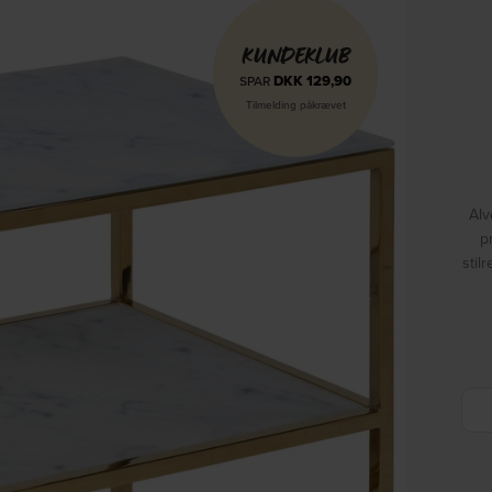
KUNDEKLUB
DKK
129,90
SPAR
Tilmelding påkrævet
Alv
p
stil