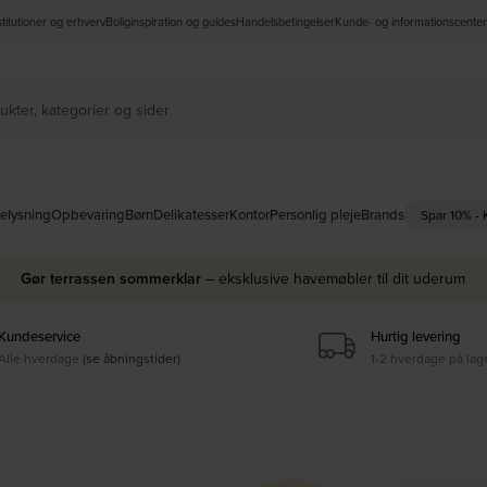
nstitutioner og erhverv
Boliginspiration og guides
Handelsbetingelser
Kunde- og informationscenter
elysning
Opbevaring
Børn
Delikatesser
Kontor
Personlig pleje
Brands
Spar 10% -
Gør terrassen sommerklar
– eksklusive havemøbler til dit uderum
Kundeservice
Hurtig levering
Alle hverdage
(se åbningstider)
1-2 hverdage på lag