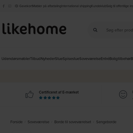
Gavekort
Møbler på afbetaling
International shipping
Kundeklub
Salg til offentlige i
Udendørsmøbler
Tilbud
Nyheder
Stue
Spisestue
Soveværelse
Entré
Boligtilbehør
B
Certificeret af E-mærket
Forside
Soveværelse
Borde til soveværelset
Sengeborde
/
/
/