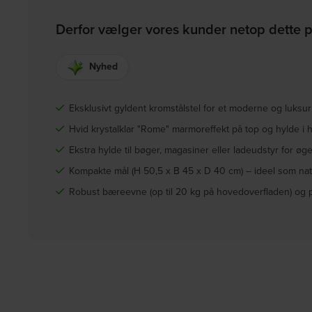
Derfor vælger vores kunder netop dette 
Nyhed
Eksklusivt gyldent kromstålstel for et moderne og luksur
Hvid krystalklar "Rome" marmoreffekt på top og hylde i h
Ekstra hylde til bøger, magasiner eller ladeudstyr for øget
Kompakte mål (H 50,5 x B 45 x D 40 cm) – ideel som nat
Robust bæreevne (op til 20 kg på hovedoverfladen) og pla