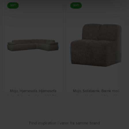
NYT
NYT
Mojo, Hjørnesofa, Hjørnesofa
Mojo, Sofabænk, Bænk med
højre, Beige, Bouclé-stof (H: 74 x
ryglæn, Mørk sand, Ribstof (H:
B: 310 cm.) by WOOOD
83 x B: 84 cm.) by WOOOD
På lager
På lager
DKK
23.449,00
DKK
4.049,00
Find inspiration i varer fra samme brand