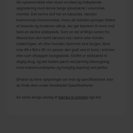
Giv spiseområdet eller stuen en blød og indbydende
opgradering med denne beige spisebænk i voluminøs
chenille. Det varme stof har en luksuriøs, næsten
krammende fornemmelse, mens de lodrette syninger tilfører
et levende og moderne udtryk, der gør bænken til mere end
bare en ekstra siddeplads. Som en del af Mojo-serien fra
Woood kan den nemt tænkes ind i større eller mindre
siddemiljøer, alt efter hvordan hjemmet skal bruges. Med
sine 49 x 164 x 45 cm passer den godt ved et bord, i entréen
eller som afslappet loungeplads. Stoffet er slidstærkt til
daglig brug, og det holdes pænt ved jævnlig støvsugning
med møbelmundstykke og forsigtig dupning ved pletter.
Ønsker du flere oplysninger om mål og specifikationer, kan
du finde dem under fanebladet Specifikationer.
Se vores øvrige udvalg af
bænke til entréen
lige her.