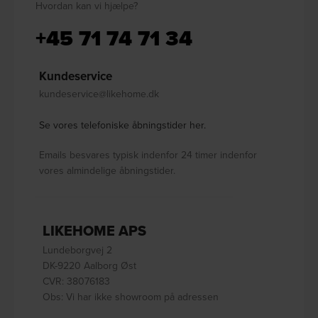
Hvordan kan vi hjælpe?
+45 71 74 71 34
Kundeservice
kundeservice@likehome.dk
Se vores telefoniske åbningstider her.
Emails besvares typisk indenfor 24 timer indenfor
vores almindelige åbningstider.
LIKEHOME APS
Lundeborgvej 2
DK-9220 Aalborg Øst
CVR: 38076183
Obs: Vi har ikke showroom på adressen