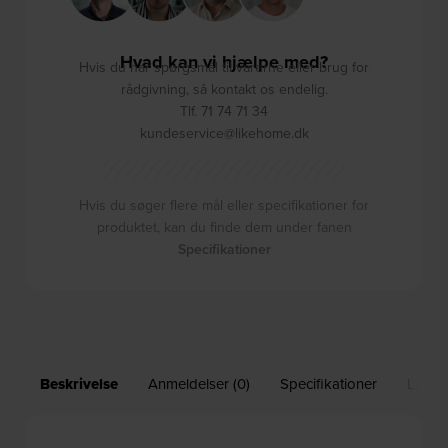
Hvad kan vi hjælpe med?
Hvis du har spørgsmål til varerne eller brug for
rådgivning, så kontakt os endelig.
Tlf. 71 74 71 34
kundeservice@likehome.dk
Hvis du søger flere mål eller specifikationer for
produktet, kan du finde dem under fanen
Specifikationer
Beskrivelse
Anmeldelser (0)
Specifikationer
Leveri