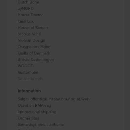
Dutch Bone
byNORD
House Doctor
Ideal Lux
House of Sander
Nicolas Vahé
Nielsen Design
Oscarssons Móbel
Quilts of Denmark
Broste Copenhagen
WOOOD
Vesterholm
Se alle brands
Information
Salg til offentlige institutioner og erhverv
Opret en RMA-sag
International shipping
Ordrestatus
Samarbejd med Likehome