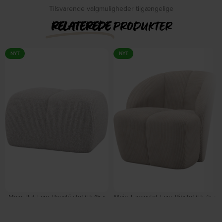
Tilsvarende valgmuligheder tilgængelige
RELATEREDE
PRODUKTER
NYT
NYT
Mojo, Puf, Ecru, Bouclé-stof (H: 45 x
Mojo, Lænestol, Ecru, Ribstof (H: 75 x
B: 84 cm.) by WOOOD
B: 68 cm.) by WOOOD
Forventet levering: 09-10-2026
På lager