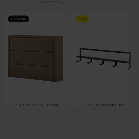
TRENDING
-30%
Collection Sabine, Skoreol,
Quinn, Knagerække, sort,
sand, H103x16x66 cm, metal by
H13x50x7 cm, metal by
WOOOD
WOOOD
På lager
På lager
DKK
210,00
DKK
299,00
DKK
1.419,00