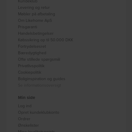
Kundeklub
Levering og retur
Møbler på afbetaling
Om Likehome ApS
Prisgaranti
Handelsbetingelser
Købssikring op til 50.000 DKK
Fortrydelsesret
Bæredygtighed
Ofte stillede spørgsmål
Privatlivspolitik
Cookiepolitik
Boliginspiration og guides
Se informationsoversigt
Min side
Log ind
Opret kundeklubkonto
Ordrer
Ønskelister
Mine loyalitetspoints