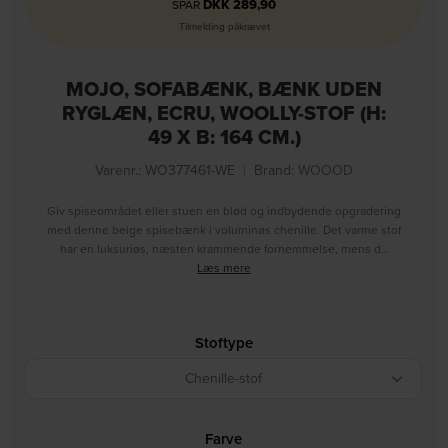
DKK
289,90
SPAR
Tilmelding påkrævet
MOJO, SOFABÆNK, BÆNK UDEN
RYGLÆN, ECRU, WOOLLY-STOF (H:
49 X B: 164 CM.)
Varenr.: WO377461-WE
|
Brand:
WOOOD
Giv spiseområdet eller stuen en blød og indbydende opgradering
med denne beige spisebænk i voluminøs chenille. Det varme stof
har en luksuriøs, næsten krammende fornemmelse, mens d…
Læs mere
Stoftype
Chenille-stof
Farve