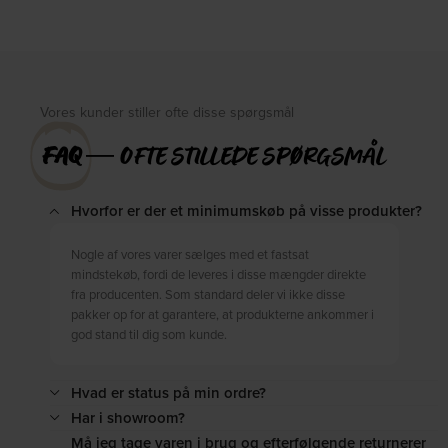
DKK
3.839,00
DKK
5.549,00
Vores kunder stiller ofte disse spørgsmål
FAQ
― OFTE STILLEDE SPØRGSMÅL
Hvorfor er der et minimumskøb på visse produkter?
Nogle af vores varer sælges med et fastsat
mindstekøb, fordi de leveres i disse mængder direkte
fra producenten. Som standard deler vi ikke disse
pakker op for at garantere, at produkterne ankommer i
god stand til dig som kunde.
Hvad er status på min ordre?
Har i showroom?
Må jeg tage varen i brug og efterfølgende returnerer