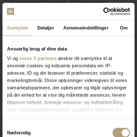
farverigt interiør. Vi har skænke, TV-borde, bordben,
og mere, der afspejler din stil. Vores produkter
kombinerer skønhed og praktik for et hjem der
imponerer. Skab rummet du drømmer om med os.
Samtykke
Detaljer
Annonceindstillinger
Om
Bliv kontaktet af en salgskonsulent
Ansvarlig brug af dine data
Vi og
vores 3 partnere
ønsker dit samtykke til at
anvende cookies og indsamle persondata om IP-
adresse, ID og din browser til præferencer, statistik og
marketingformål. Disse oplysninger videregives til vores
samarbejdspartnere, der opbevarer og tilgår oplysninger
på din enhed for at vise dig målrettede annoncer, levere
tilpasset indhold, foretage annonce- og indholdsmåling,
lave målgruppeundersøgelser og udvikle tjenester. Se
mere information under
indstillinger
og i vores
persondatapolitik. Du kan altid trække dit samtykke
Samtykkevalg
tilbage eller ændre indstillinger fra vores
Nødvendig