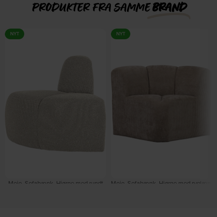
PRODUKTER FRA SAMME
BRAND
NYT
NYT
Mojo, Sofabænk, Hjørne med rundt
Mojo, Sofabænk, Hjørne med ryglæn,
ryglæn, Beige, Bouclé-stof (H: 83 x B:
Mørk sand, Ribstof (H: 83 x B: 83 cm.)
100 cm.) by WOOOD
by WOOOD
På lager
På lager