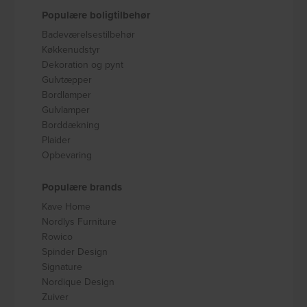
Populære boligtilbehør
Badeværelsestilbehør
Køkkenudstyr
Dekoration og pynt
Gulvtæpper
Bordlamper
Gulvlamper
Borddækning
Plaider
Opbevaring
Populære brands
Kave Home
Nordlys Furniture
Rowico
Spinder Design
Signature
Nordique Design
Zuiver