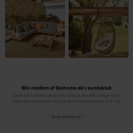
⁠
☀️ Sommerens naturlige
☀️ Find dit yndlingssted denne
samlingspunkt⁠
sommer⁠
...
...
8
0
8
0
Bliv medlem af likehome.dk's kundeklub
Opnå alle fordelene såsom 10% rabat på dine køb, særlige tilbud
forbeholdt medlemmer samt 1 år ekstra reklamationsret (3 år i alt)
Se alle fordelene her