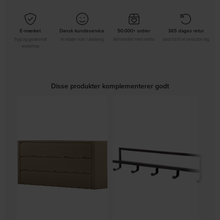
E-mærket
Dansk kundeservice
50.000+ ordrer
365 dages retur
Tryg og godkendt
Vi sidder klar i Aalborg
Behandlet med omhu
God tid til at beslutte dig
webshop
Disse produkter komplementerer godt