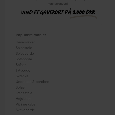
konkurrencen!
VIND ET GAVEKORT PÅ
2.000 DKK
Populære møbler
Havemøbler
Spisestole
Spiseborde
Sofaborde
Sofaer
TV-borde
Skænke
Understel & bordben
Sofaer
Lænestole
Højskabe
Vitrineskabe
Skriveborde