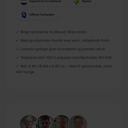
Importeret fra Holland
Nyhed
Officiel forhandler
Beige spisebænk fra Woood i Mojo-serien
Blød og voluminøs chenille med varm, indbydende finish
Lodrette syninger giver et moderne og levende udtryk
Slidstærkt stof i 100 % polyester med Martindale 100.000
Mål: H 49 x B 164 x D 45 cm – ideel til spiseområde, entré
eller lounge