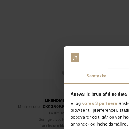
Samtykke
Ansvarlig brug af dine data
LIKEHOME'S KUNDEKLUB
Vi og
vores 3 partnere
ønske
DKK
2.609,10
Medlemsrabat:
– kun for medlemmer (læs mere)
browser til præferencer, stat
Få 10% rabat på dine køb
opbevarer og tilgår oplysning
Særlige tilbud forbeholdt medlemmer
annonce- og indholdsmåling,
1 år ekstra reklamationsret (3 år i alt)