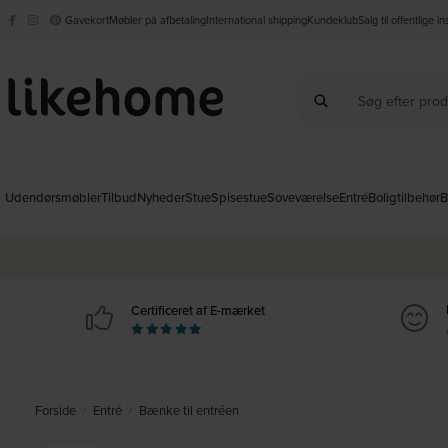
Gavekort
Møbler på afbetaling
International shipping
Kundeklub
Salg til offentlige i
Udendørsmøbler
Tilbud
Nyheder
Stue
Spisestue
Soveværelse
Entré
Boligtilbehør
B
Certificeret af E-mærket
Forside
Entré
Bænke til entréen
/
/