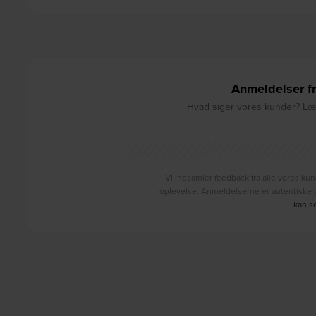
Anmeldelser fr
Hvad siger vores kunder? Læs
Vi indsamler feedback fra alle vores kun
oplevelse. Anmeldelserne er autentiske o
kan s