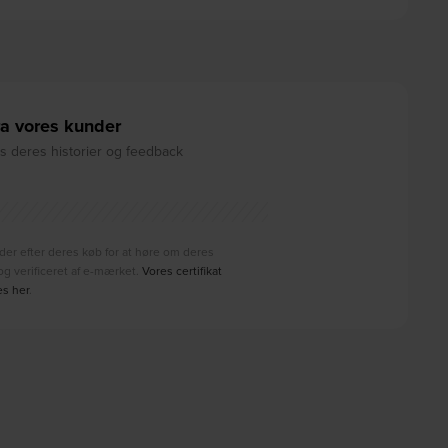
a vores kunder
 deres historier og feedback
der efter deres køb for at høre om deres
g verificeret af e-mærket.
Vores certifikat
es her
.