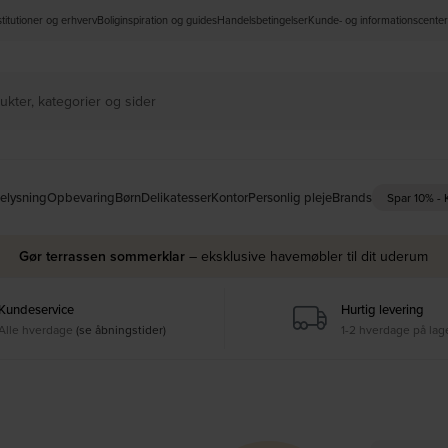
nstitutioner og erhverv
Boliginspiration og guides
Handelsbetingelser
Kunde- og informationscenter
elysning
Opbevaring
Børn
Delikatesser
Kontor
Personlig pleje
Brands
Spar 10% -
Gør terrassen sommerklar
– eksklusive havemøbler til dit uderum
Kundeservice
Hurtig levering
Alle hverdage
(se åbningstider)
1-2 hverdage på lag