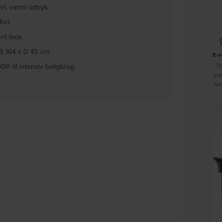
t, varmt udtryk.
ort.
nt look.
 B 164 x D 45 cm.
E-
Tr
00 til intensiv boligbrug.
go
we