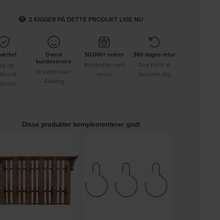
2
KIGGER PÅ DETTE PRODUKT LIGE NU
mærket
Dansk
50.000+ ordrer
365 dages retur
kundeservice
yg og
Behandlet med
God tid til at
Vi sidder klar i
dkendt
omhu
beslutte dig
Aalborg
bshop
Disse produkter komplementerer godt