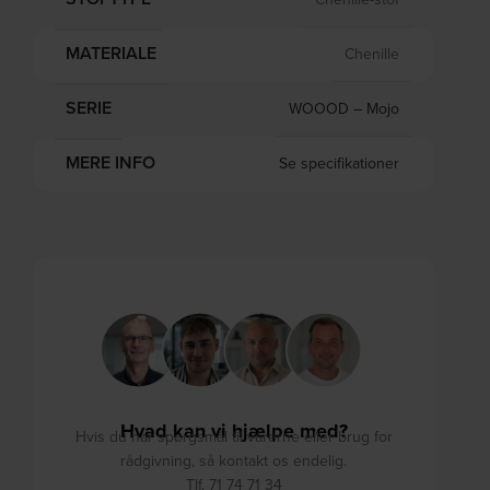
MATERIALE
Chenille
SERIE
WOOOD – Mojo
MERE INFO
Se specifikationer
Hvad kan vi hjælpe med?
Hvis du har spørgsmål til varerne eller brug for
rådgivning, så kontakt os endelig.
Tlf. 71 74 71 34