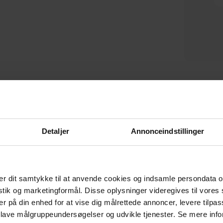
Retro, Knagerække,
Bug, Knagerække, Mørkebrun /
Chokoladebrun, Stål (H: 4,5 x B:
Sort, Græsfibertermoplast (H:
bru
På lager
På lager
75 cm.) by Spinder Design
15 x B: 10 cm.) by Spinder
Design
DKK
899,00
DKK
409,00
Detaljer
Annonceindstillinger
CERTIFICERET AF E-MÆRKET
r dit samtykke til at anvende cookies og indsamle persondata o
Tryghed når du handler
istik og marketingformål. Disse oplysninger videregives til vore
er på din enhed for at vise dig målrettede annoncer, levere tilpas
 lave målgruppeundersøgelser og udvikle tjenester. Se mere inf