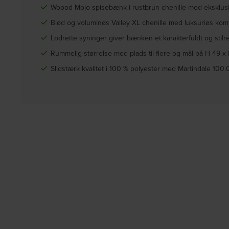
Woood Mojo spisebænk i rustbrun chenille med eksklusiv
Blød og voluminøs Valley XL chenille med luksuriøs komf
Lodrette syninger giver bænken et karakterfuldt og stilre
Rummelig størrelse med plads til flere og mål på H 49 x
Slidstærk kvalitet i 100 % polyester med Martindale 100.0