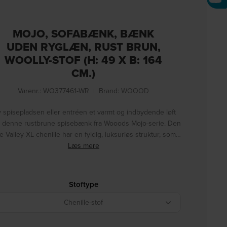
MOJO, SOFABÆNK, BÆNK
UDEN RYGLÆN, RUST BRUN,
WOOLLY-STOF (H: 49 X B: 164
CM.)
Varenr.: WO377461-WR
|
Brand:
WOOOD
v spisepladsen eller entréen et varmt og indbydende løft
 denne rustbrune spisebænk fra Wooods Mojo-serie. Den
e Valley XL chenille har en fyldig, luksuriøs struktur, som…
Læs mere
Stoftype
Chenille-stof