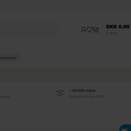
DKK
0,00
0
varer
 Kundeklub
+ 50.000 ordrer
ervarer
Behandlet siden 2016
Ti