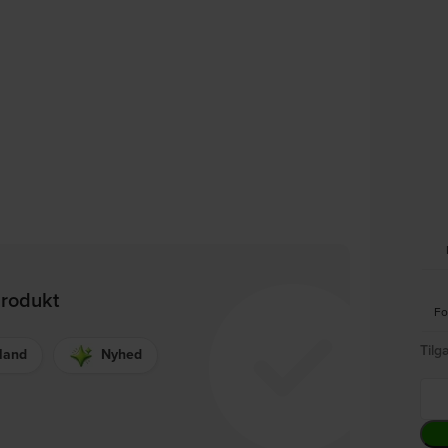
produkt
Fo
Tilg
lland
Nyhed