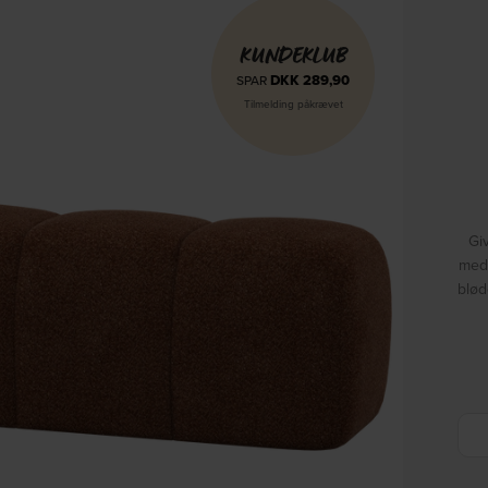
KUNDEKLUB
DKK
289,90
SPAR
Tilmelding påkrævet
Gi
med
blød