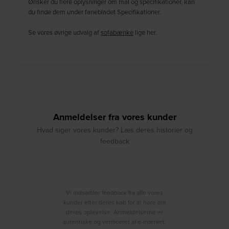
Ønsker du flere oplysninger om mål og specifikationer, kan
du finde dem under fanebladet Specifikationer.
Se vores øvrige udvalg af
sofabænke
lige her.
Anmeldelser fra vores kunder
Hvad siger vores kunder? Læs deres historier og
feedback
Vi indsamler feedback fra alle vores
kunder efter deres køb for at høre om
deres oplevelse. Anmeldelserne er
autentiske og verificeret af e-mærket.