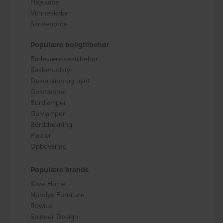
Højskabe
Vitrineskabe
Skriveborde
Populære boligtilbehør
Badeværelsestilbehør
Køkkenudstyr
Dekoration og pynt
Gulvtæpper
Bordlamper
Gulvlamper
Borddækning
Plaider
Opbevaring
Populære brands
Kave Home
Nordlys Furniture
Rowico
Spinder Design