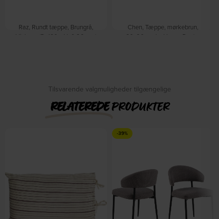
Raz, Rundt tæppe, Brungrå,
Chen, Tæppe, mørkebrun,
Viskose (D: 160 x H: 0,26 cm.)
60x90 cm by House Doctor
På lager
by Studio White
På lager
DKK
355,00
DKK
439,00
DKK
1.159,00
Tilsvarende valgmuligheder tilgængelige
RELATEREDE
PRODUKTER
-39%