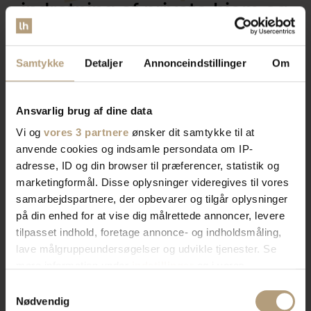
indretning af private hjem og
erhvervslokaler​
Samtykke
Detaljer
Annonceindstillinger
Om
Vores brede sortiment forvandler dit rum med stil og
funktionalitet. Find tidløst design, æstetik, eller
Ansvarlig brug af dine data
farverigt interiør. Vi har skænke, TV-borde, bordben,
Vi og
vores 3 partnere
ønsker dit samtykke til at
og mere, der afspejler din stil. Vores produkter
anvende cookies og indsamle persondata om IP-
kombinerer skønhed og praktik for et hjem der
adresse, ID og din browser til præferencer, statistik og
imponerer. Skab rummet du drømmer om med os.
marketingformål. Disse oplysninger videregives til vores
samarbejdspartnere, der opbevarer og tilgår oplysninger
Bliv kontaktet af en salgskonsulent
på din enhed for at vise dig målrettede annoncer, levere
tilpasset indhold, foretage annonce- og indholdsmåling,
lave målgruppeundersøgelser og udvikle tjenester. Se
mere information under
indstillinger
og i vores
persondatapolitik. Du kan altid trække dit samtykke
Samtykkevalg
tilbage eller ændre indstillinger fra vores
Nødvendig