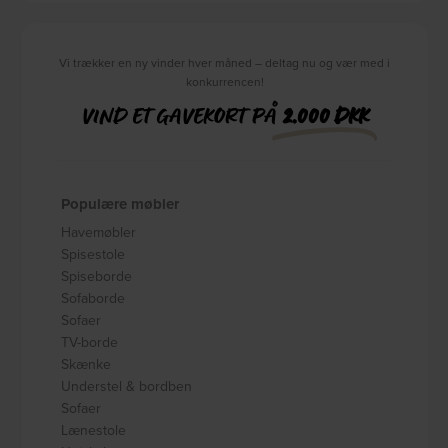
Vi trækker en ny vinder hver måned – deltag nu og vær med i
konkurrencen!
VIND ET GAVEKORT PÅ
2.000 DKK
Populære møbler
Havemøbler
Spisestole
Spiseborde
Sofaborde
Sofaer
TV-borde
Skænke
Understel & bordben
Sofaer
Lænestole