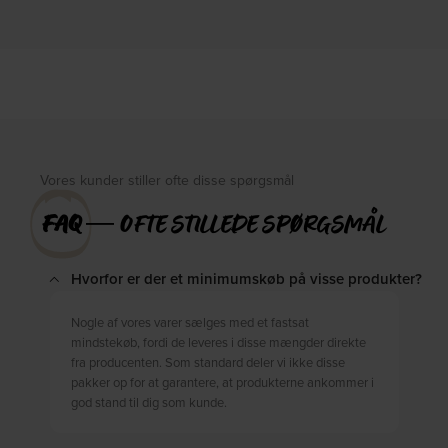
lysebrun, H73x175x305 cm, læder by
lysebrun, H73x96x246 cm by
WOOOD
WOOOD
På lager
Forventet levering: 09-10-2026
DKK
12.649,00
DKK
13.799,00
DKK
16.249,00
Vores kunder stiller ofte disse spørgsmål
FAQ
― OFTE STILLEDE SPØRGSMÅL
Hvorfor er der et minimumskøb på visse produkter?
Nogle af vores varer sælges med et fastsat
mindstekøb, fordi de leveres i disse mængder direkte
fra producenten. Som standard deler vi ikke disse
pakker op for at garantere, at produkterne ankommer i
god stand til dig som kunde.