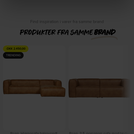
Find inspiration i varer fra samme brand
PRODUKTER FRA SAMME
BRAND
-
DKK
2.450,00
TRENDING
Bean, Hjørnesofa højrevendt,
Bean, 3,5-personers sofa med læder,