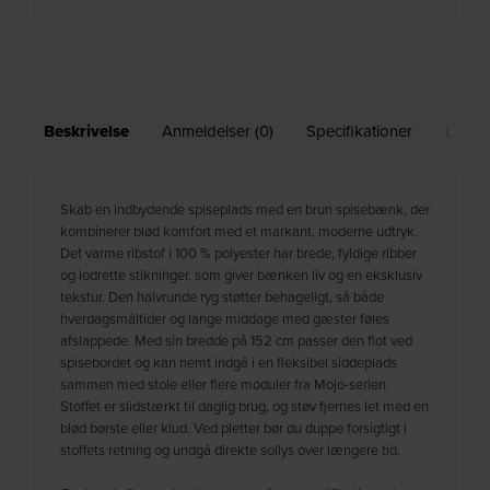
Beskrivelse
Anmeldelser (0)
Specifikationer
Leveri
Skab en indbydende spiseplads med en brun spisebænk, der
kombinerer blød komfort med et markant, moderne udtryk.
Det varme ribstof i 100 % polyester har brede, fyldige ribber
og lodrette stikninger, som giver bænken liv og en eksklusiv
tekstur. Den halvrunde ryg støtter behageligt, så både
hverdagsmåltider og lange middage med gæster føles
afslappede. Med sin bredde på 152 cm passer den flot ved
spisebordet og kan nemt indgå i en fleksibel siddeplads
sammen med stole eller flere moduler fra Mojo-serien.
Stoffet er slidstærkt til daglig brug, og støv fjernes let med en
blød børste eller klud. Ved pletter bør du duppe forsigtigt i
stoffets retning og undgå direkte sollys over længere tid.