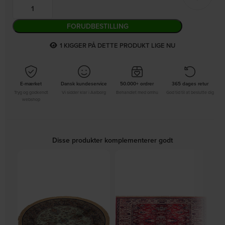
FORUDBESTILLING
4
KIGGER PÅ DETTE PRODUKT LIGE NU
E-mærket
Dansk kundeservice
50.000+ ordrer
365 dages retur
Tryg og godkendt
Vi sidder klar i Aalborg
Behandlet med omhu
God tid til at beslutte dig
webshop
Disse produkter komplementerer godt