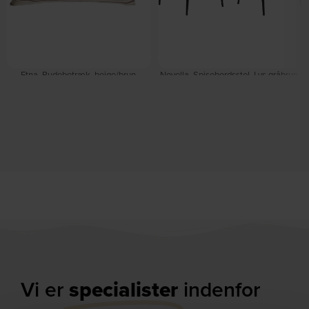
Etna, Pudebetræk, beige/brun,
Novella, Spisebordsstol, Lys gråbrun,
H1x30x50 cm by Kave Home
Basel stof (H: 77 x B: 56 x D: 55) by
På lager
Signature
På lager
DKK
153,00
DKK
480,00
DKK
789,00
Vi er
specialister
indenfor