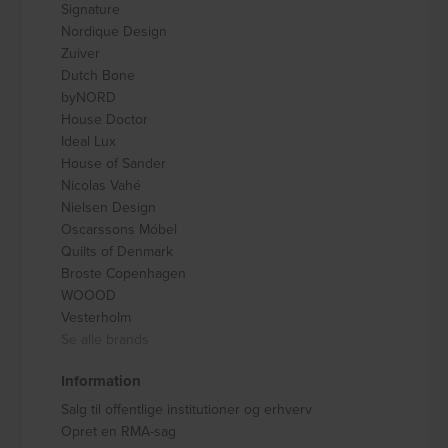
Signature
Nordique Design
Zuiver
Dutch Bone
byNORD
House Doctor
Ideal Lux
House of Sander
Nicolas Vahé
Nielsen Design
Oscarssons Móbel
Quilts of Denmark
Broste Copenhagen
WOOOD
Vesterholm
Se alle brands
Information
Salg til offentlige institutioner og erhverv
Opret en RMA-sag