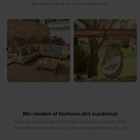
Bliv inspireret af de nyeste boligtrends
⁠
☀️ Sommerens naturlige
☀️ Find dit yndlingssted denne
samlingspunkt⁠
sommer⁠
...
...
8
0
8
0
Bliv medlem af likehome.dk's kundeklub
Opnå alle fordelene såsom 10% rabat på dine køb, særlige tilbud
forbeholdt medlemmer samt 1 år ekstra reklamationsret (3 år i alt)