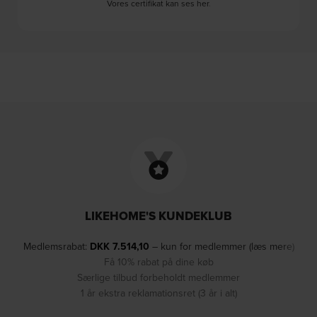
Vores certifikat kan ses her
.
LIKEHOME'S KUNDEKLUB
Medlemsrabat:
DKK
7.514,10
– kun for medlemmer (læs mere)
Få 10% rabat på dine køb
Særlige tilbud forbeholdt medlemmer
1 år ekstra reklamationsret (3 år i alt)