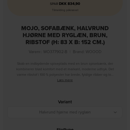
DKK
834,90
SPAR
Tilmelding påkrævet
MOJO, SOFABÆNK, HALVRUND
HJØRNE MED RYGLÆN, BRUN,
RIBSTOF (H: 83 X B: 152 CM.)
Varenr.: WO377902-B
|
Brand:
WOOOD
Skab en indbydende spiseplads med en brun spisebænk, der
kombinerer blød komfort med et markant, moderne udtryk. Det
varme ribstof i 100 % polyester har brede, fyldige ribber og lo…
Læs mere
Variant
Halvrund hjørne med ryglæn
Stoftype