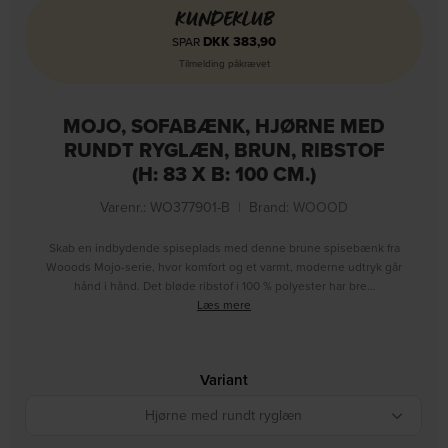
KUNDEKLUB
DKK
383,90
SPAR
Tilmelding påkrævet
MOJO, SOFABÆNK, HJØRNE MED
RUNDT RYGLÆN, BRUN, RIBSTOF
(H: 83 X B: 100 CM.)
Varenr.: WO377901-B
|
Brand:
WOOOD
Skab en indbydende spiseplads med denne brune spisebænk fra
Wooods Mojo-serie, hvor komfort og et varmt, moderne udtryk går
hånd i hånd. Det bløde ribstof i 100 % polyester har bre…
Læs mere
Variant
Hjørne med rundt ryglæn