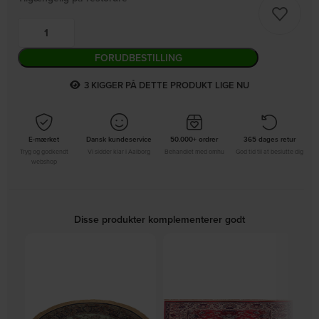
FORUDBESTILLING
3
KIGGER PÅ DETTE PRODUKT LIGE NU
E-mærket
Dansk kundeservice
50.000+ ordrer
365 dages retur
Tryg og godkendt
Vi sidder klar i Aalborg
Behandlet med omhu
God tid til at beslutte dig
webshop
Disse produkter komplementerer godt