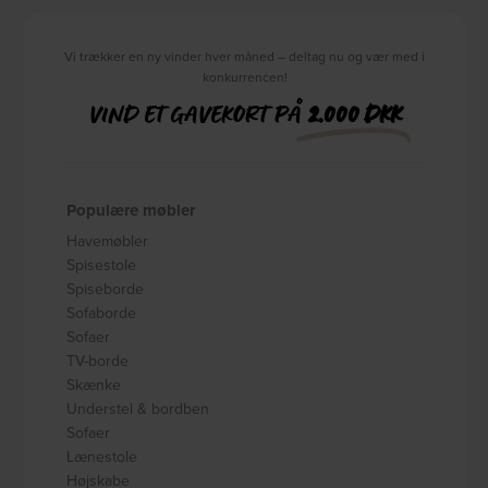
Vi trækker en ny vinder hver måned – deltag nu og vær med i
konkurrencen!
VIND ET GAVEKORT PÅ
2.000 DKK
Populære møbler
Havemøbler
Spisestole
Spiseborde
Sofaborde
Sofaer
TV-borde
Skænke
Understel & bordben
Sofaer
Lænestole
Højskabe