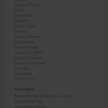
Nordique Design
Zuiver
Dutch Bone
byNORD
House Doctor
Ideal Lux
House of Sander
Nicolas Vahé
Nielsen Design
Oscarssons Móbel
Quilts of Denmark
Broste Copenhagen
WOOOD
Vesterholm
Se alle brands
Information
Salg til offentlige institutioner og erhverv
Opret en RMA-sag
International shipping