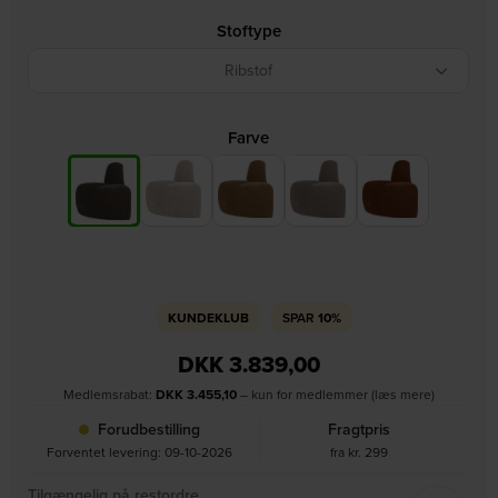
Stoftype
Ribstof
Farve
KUNDEKLUB
SPAR
10%
DKK
3.839,00
Medlemsrabat:
DKK
3.455,10
– kun for medlemmer (læs mere)
Forudbestilling
Fragtpris
Forventet levering: 09-10-2026
fra kr. 299
Tilgængelig på restordre