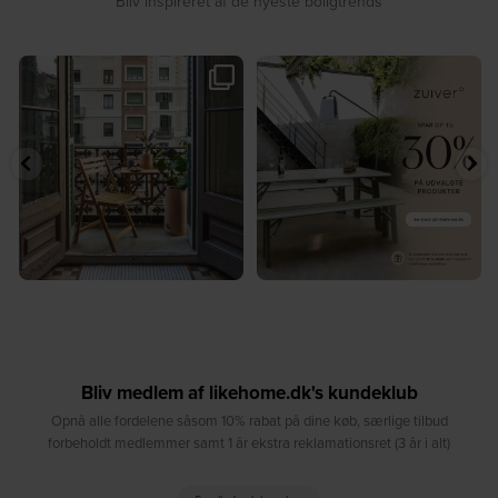
Bliv inspireret af de nyeste boligtrends
🤍 Rå materialer møder tidløst design⁠
✨ Spar op til 30 % på udvalgte
...
produkter fra
...
7
0
2
0
Bliv medlem af likehome.dk's kundeklub
Opnå alle fordelene såsom 10% rabat på dine køb, særlige tilbud
forbeholdt medlemmer samt 1 år ekstra reklamationsret (3 år i alt)