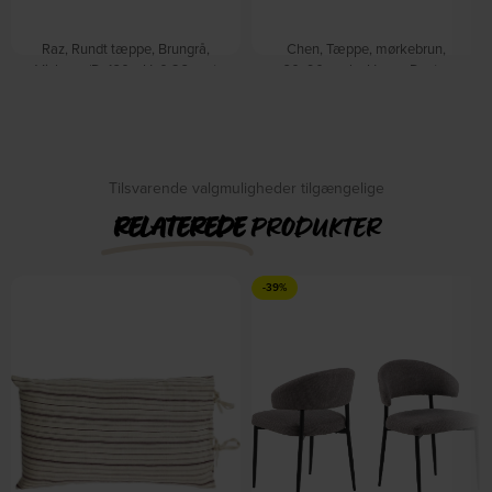
Raz, Rundt tæppe, Brungrå,
Chen, Tæppe, mørkebrun,
Viskose (D: 160 x H: 0,26 cm.)
60x90 cm by House Doctor
På lager
by Studio White
På lager
DKK
355,00
DKK
439,00
DKK
1.159,00
Tilsvarende valgmuligheder tilgængelige
RELATEREDE
PRODUKTER
-39%