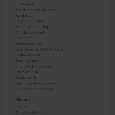
Ordrestatus
Samarbejd med Likehome
Kundeklub
Levering og retur
Møbler på afbetaling
Om Likehome ApS
Prisgaranti
Handelsbetingelser
Købssikring op til 50.000 DKK
Fortrydelsesret
Bæredygtighed
Ofte stillede spørgsmål
Privatlivspolitik
Cookiepolitik
Boliginspiration og guides
Se informationsoversigt
Min side
Log ind
Opret kundeklubkonto