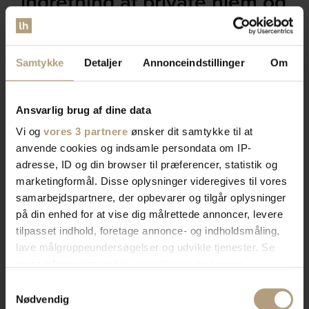
indretning af private hjem og
erhvervslokaler​
Samtykke
Detaljer
Annonceindstillinger
Om
Vores brede sortiment forvandler dit rum med stil og
funktionalitet. Find tidløst design, æstetik, eller
farverigt interiør. Vi har skænke, TV-borde, bordben,
Ansvarlig brug af dine data
og mere, der afspejler din stil. Vores produkter
Vi og
vores 3 partnere
ønsker dit samtykke til at
kombinerer skønhed og praktik for et hjem der
anvende cookies og indsamle persondata om IP-
imponerer. Skab rummet du drømmer om med os.
adresse, ID og din browser til præferencer, statistik og
marketingformål. Disse oplysninger videregives til vores
samarbejdspartnere, der opbevarer og tilgår oplysninger
Bliv kontaktet af en salgskonsulent
på din enhed for at vise dig målrettede annoncer, levere
tilpasset indhold, foretage annonce- og indholdsmåling,
lave målgruppeundersøgelser og udvikle tjenester. Se
mere information under
indstillinger
og i vores
persondatapolitik. Du kan altid trække dit samtykke
Samtykkevalg
tilbage eller ændre indstillinger fra vores
Nødvendig