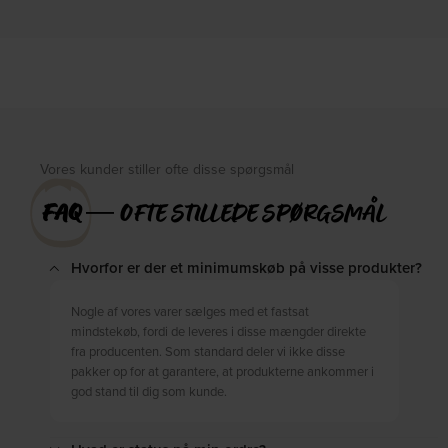
lysebrun, H73x175x305 cm, læder by
lysebrun, H73x96x246 cm by
WOOOD
WOOOD
På lager
Forventet levering: 09-10-2026
DKK
12.649,00
DKK
13.799,00
DKK
16.249,00
Vores kunder stiller ofte disse spørgsmål
FAQ
― OFTE STILLEDE SPØRGSMÅL
Hvorfor er der et minimumskøb på visse produkter?
Nogle af vores varer sælges med et fastsat
mindstekøb, fordi de leveres i disse mængder direkte
fra producenten. Som standard deler vi ikke disse
pakker op for at garantere, at produkterne ankommer i
god stand til dig som kunde.