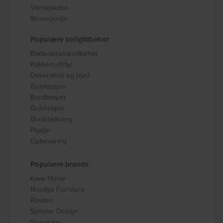
Vitrineskabe
Skriveborde
Populære boligtilbehør
Badeværelsestilbehør
Køkkenudstyr
Dekoration og pynt
Gulvtæpper
Bordlamper
Gulvlamper
Borddækning
Plaider
Opbevaring
Populære brands
Kave Home
Nordlys Furniture
Rowico
Spinder Design
Signature