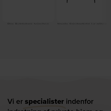
Etna, Pudebetræk, beige/brun,
Novella, Spisebordsstol, Lys gråbrun,
H1x30x50 cm by Kave Home
Basel stof (H: 77 x B: 56 x D: 55) by
På lager
Signature
På lager
DKK
153,00
DKK
480,00
DKK
789,00
Vi er
specialister
indenfor