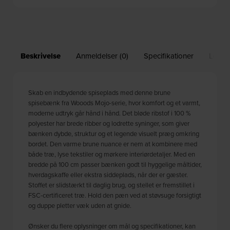
Beskrivelse
Anmeldelser (0)
Specifikationer
Leveri
Skab en indbydende spiseplads med denne brune
spisebænk fra Wooods Mojo-serie, hvor komfort og et varmt,
moderne udtryk går hånd i hånd. Det bløde ribstof i 100 %
polyester har brede ribber og lodrette syninger, som giver
bænken dybde, struktur og et legende visuelt præg omkring
bordet. Den varme brune nuance er nem at kombinere med
både træ, lyse tekstiler og mørkere interiørdetaljer. Med en
bredde på 100 cm passer bænken godt til hyggelige måltider,
hverdagskaffe eller ekstra siddeplads, når der er gæster.
Stoffet er slidstærkt til daglig brug, og stellet er fremstillet i
FSC-certificeret træ. Hold den pæn ved at støvsuge forsigtigt
og duppe pletter væk uden at gnide.
Ønsker du flere oplysninger om mål og specifikationer, kan