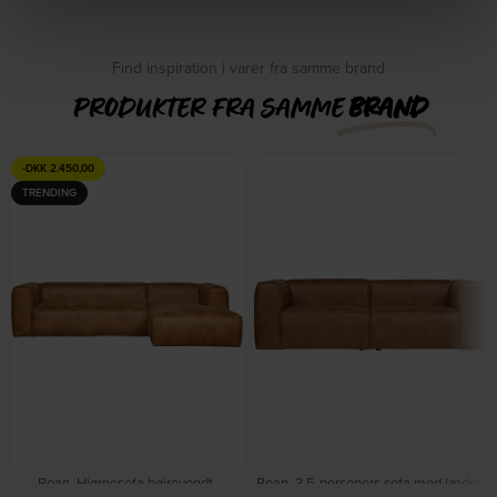
Find inspiration i varer fra samme brand
PRODUKTER FRA SAMME
BRAND
-
DKK
2.450,00
TRENDING
Bean, Hjørnesofa højrevendt,
Bean, 3,5-personers sofa med læder,