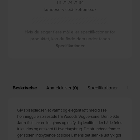
Tlf. 71 74 71 34
kundeservice@likehome.dk
Hvis du søger flere mål eller specifikationer for
produktet, kan du finde dem under fanen
Specifikationer
Beskrivelse
Anmeldelser (0)
Specifikationer
Leveri
Giv spisepladsen et varmt og elegant løft med disse
honninggule spisestole fra Wooods Vogue-serie. Den bløde
Jarra-fløjl har en let glans og en fyldig kvalitet, der både føles
luksuriøs og er skabt til hverdagsbrug. De afrundede former
gør stolen indbydende at sidde i, mens det slanke udtryk gør