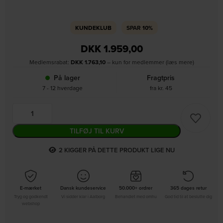
KUNDEKLUB
SPAR
10%
DKK
1.959,00
Medlemsrabat:
DKK
1.763,10
– kun for medlemmer (læs mere)
På lager
Fragtpris
7 - 12 hverdage
fra kr. 45
TILFØJ TIL KURV
2
KIGGER PÅ DETTE PRODUKT LIGE NU
E-mærket
Dansk kundeservice
50.000+ ordrer
365 dages retur
Tryg og godkendt
Vi sidder klar i Aalborg
Behandlet med omhu
God tid til at beslutte dig
webshop