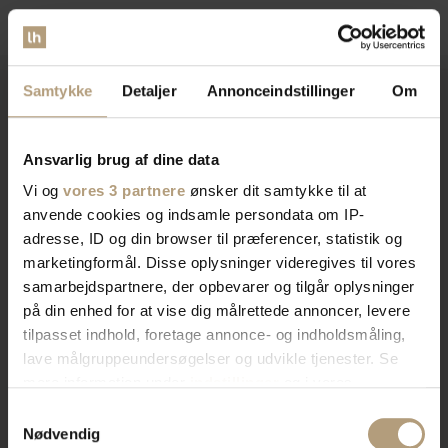
Samtykke
Detaljer
Annonceindstillinger
Om
Vi er
specialister
indenfor
Ansvarlig brug af dine data
indretning af private hjem og
Vi og
vores 3 partnere
ønsker dit samtykke til at
anvende cookies og indsamle persondata om IP-
erhvervslokaler​
adresse, ID og din browser til præferencer, statistik og
marketingformål. Disse oplysninger videregives til vores
samarbejdspartnere, der opbevarer og tilgår oplysninger
Vores brede sortiment forvandler dit rum med stil og
på din enhed for at vise dig målrettede annoncer, levere
funktionalitet. Find tidløst design, æstetik, eller
tilpasset indhold, foretage annonce- og indholdsmåling,
farverigt interiør. Vi har skænke, TV-borde, bordben,
lave målgruppeundersøgelser og udvikle tjenester. Se
og mere, der afspejler din stil. Vores produkter
mere information under
indstillinger
og i vores
kombinerer skønhed og praktik for et hjem der
persondatapolitik. Du kan altid trække dit samtykke
Samtykkevalg
imponerer. Skab rummet du drømmer om med os.
tilbage eller ændre indstillinger fra vores
Nødvendig