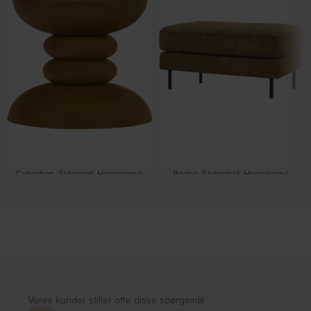
Collection, Sidebord, Honninggul,
Rodeo, Skammel, Honninggul,
Mangotræ (Ø: 35 x H: 51 cm.) by
Ribstof (H: 45 x B: 84 cm.) by
WOOOD
WOOOD
På lager
Forventet levering: 09-10-2026
DKK
1.599,00
DKK
2.759,00
Vores kunder stiller ofte disse spørgsmål