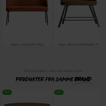
Vogue, Loungesofa, Rust,
Vogue, Barstol, Sædehøjde: 65
Velour (H: 82.5 x B: 120 cm.) by
cm, Honninggul, Velour (H: 89 x
WOOOD
B: 50 cm.) by WOOOD
Forventet levering: 09-10-
Forventet levering: 09-10-
2026
2026
DKK
4.049,00
DKK
2.699,00
Find inspiration i varer fra samme brand
PRODUKTER FRA SAMME
BRAND
NYT
NYT