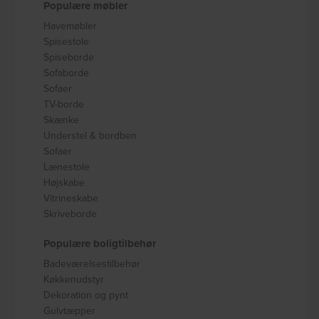
Populære møbler
Havemøbler
Spisestole
Spiseborde
Sofaborde
Sofaer
TV-borde
Skænke
Understel & bordben
Sofaer
Lænestole
Højskabe
Vitrineskabe
Skriveborde
Populære boligtilbehør
Badeværelsestilbehør
Køkkenudstyr
Dekoration og pynt
Gulvtæpper