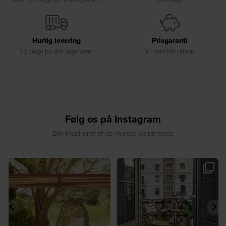
Hurtig levering
Prisgaranti
1-2 dage på alle lagervarer
Vi matcher prisen
Følg os på Instagram
Bliv inspireret af de nyeste boligtrends
☀️ Find dit yndlingssted denne
🤍 Rå materialer møder tidløst design⁠
sommer⁠
...
...
8
0
7
0