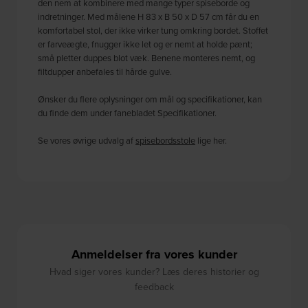
den nem at kombinere med mange typer spiseborde og
indretninger. Med målene H 83 x B 50 x D 57 cm får du en
komfortabel stol, der ikke virker tung omkring bordet. Stoffet
er farveægte, fnugger ikke let og er nemt at holde pænt;
små pletter duppes blot væk. Benene monteres nemt, og
filtdupper anbefales til hårde gulve.
Ønsker du flere oplysninger om mål og specifikationer, kan
du finde dem under fanebladet Specifikationer.
Se vores øvrige udvalg af
spisebordsstole
lige her.
Anmeldelser fra vores kunder
Hvad siger vores kunder? Læs deres historier og
feedback