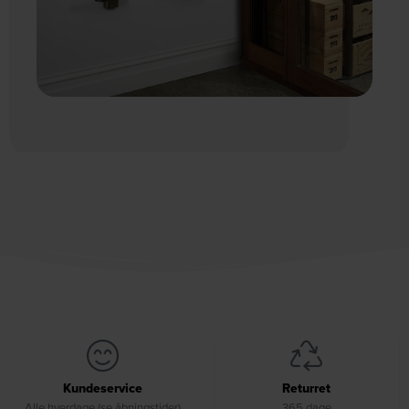
Kundeservice
Returret
Alle hverdage (se åbningstider)
365 dage