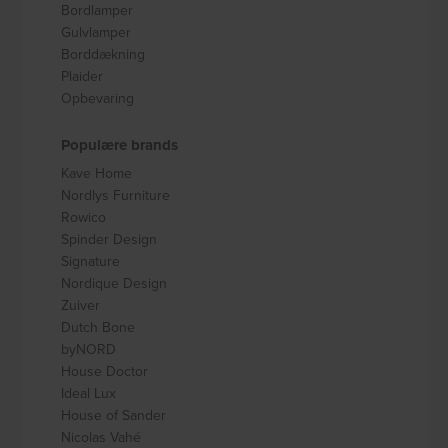
Bordlamper
Gulvlamper
Borddækning
Plaider
Opbevaring
Populære brands
Kave Home
Nordlys Furniture
Rowico
Spinder Design
Signature
Nordique Design
Zuiver
Dutch Bone
byNORD
House Doctor
Ideal Lux
House of Sander
Nicolas Vahé