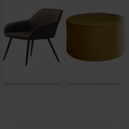
Milton, Spisebordsstole, Brun/Sort,
Sara, Puf, gul, H36x60x60 cm by
Kunstlæder (H: 84 x B: 58 cm.) by
WOOOD
På lager
Nordique Design
På lager
DKK
605,00
DKK
1.039,00
DKK
969,00