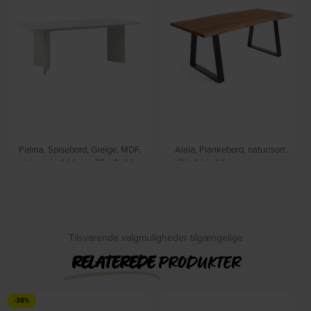
Palma, Spisebord, Greige, MDF,
Alaia, Plankebord, natur/sort,
Metal (L: 200 x H: 75 x B: 90
H76x200x95 cm, massivt træ
cm.) by Nordique Design
by Kave Home
På lager
På lager
DKK
1.805,00
DKK
5.549,00
DKK
2.819,00
DKK
6.549,00
Tilsvarende valgmuligheder tilgængelige
RELATEREDE
PRODUKTER
-38%