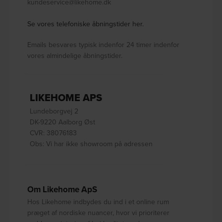
kundeservice@likehome.dk
Se vores telefoniske åbningstider her.
Emails besvares typisk indenfor 24 timer indenfor
vores almindelige åbningstider.
LIKEHOME APS
Lundeborgvej 2
DK-9220 Aalborg Øst
CVR: 38076183
Obs: Vi har ikke showroom på adressen
Om Likehome ApS
Hos Likehome indbydes du ind i et online rum
præget af nordiske nuancer, hvor vi prioriterer