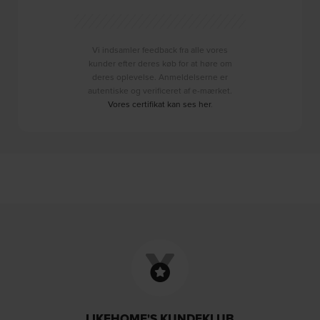
Vi indsamler feedback fra alle vores
kunder efter deres køb for at høre om
deres oplevelse. Anmeldelserne er
autentiske og verificeret af e-mærket.
Vores certifikat kan ses her
.
LIKEHOME'S KUNDEKLUB