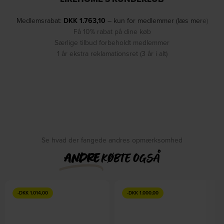
Medlemsrabat:
DKK
1.763,10
– kun for medlemmer (læs mere)
Få 10% rabat på dine køb
Særlige tilbud forbeholdt medlemmer
1 år ekstra reklamationsret (3 år i alt)
Se hvad der fangede andres opmærksomhed
ANDRE
KØBTE OGSÅ
-
DKK
1.014,00
-
DKK
1.000,00