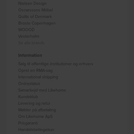
Nielsen Design
Oscarssons Móbel
Quilts of Denmark
Broste Copenhagen
WOOOD
Vesterholm
Se alle brands
Information
Salg til offentlige institutioner og erhverv
Opret en RMA-sag
International shipping
Ordrestatus
Samarbejd med Likehome
Kundeklub
Levering og retur
Møbler på afbetaling
Om Likehome ApS
Prisgaranti
Handelsbetingelser