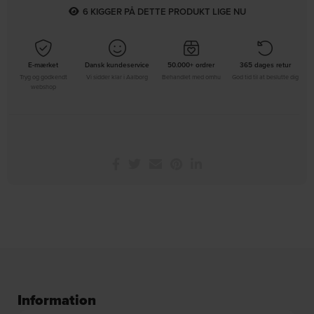
6
KIGGER PÅ DETTE PRODUKT LIGE NU
E-mærket
Dansk kundeservice
50.000+ ordrer
365 dages retur
Tryg og godkendt
Vi sidder klar i Aalborg
Behandlet med omhu
God tid til at beslutte dig
webshop
Information