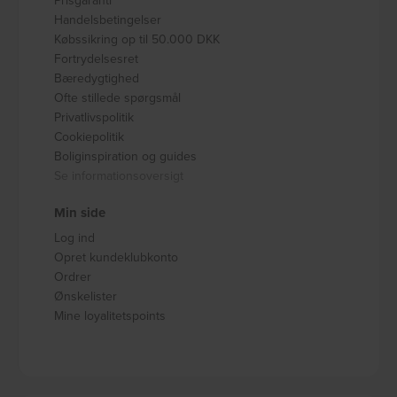
Handelsbetingelser
Købssikring op til 50.000 DKK
Fortrydelsesret
Bæredygtighed
Ofte stillede spørgsmål
Privatlivspolitik
Cookiepolitik
Boliginspiration og guides
Se informationsoversigt
Min side
Log ind
Opret kundeklubkonto
Ordrer
Ønskelister
Mine loyalitetspoints