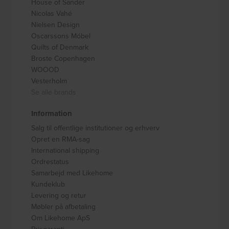
House of Sander
Nicolas Vahé
Nielsen Design
Oscarssons Móbel
Quilts of Denmark
Broste Copenhagen
WOOOD
Vesterholm
Se alle brands
Information
Salg til offentlige institutioner og erhverv
Opret en RMA-sag
International shipping
Ordrestatus
Samarbejd med Likehome
Kundeklub
Levering og retur
Møbler på afbetaling
Om Likehome ApS
Prisgaranti