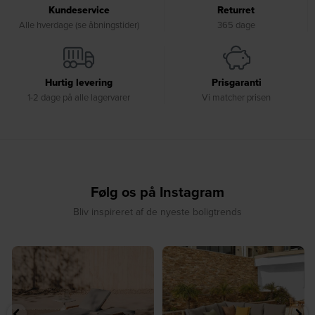
Kundeservice
Returret
Alle hverdage (se åbningstider)
365 dage
Hurtig levering
Prisgaranti
1-2 dage på alle lagervarer
Vi matcher prisen
Følg os på Instagram
Bliv inspireret af de nyeste boligtrends
⁠
☀️ Sommerens naturlige
☀️ Find dit yndlingssted denne
samlingspunkt⁠
sommer⁠
...
...
8
0
8
0