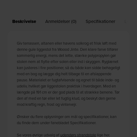
Beskrivelse
Anmeldelser (0)
Specifikationer
Leveri
Giv terrassen, altanen eller havens solkrog et frisk løft med
denne gule liggestol fra Woood Jinte. Den klare farve tilfører
sommerlig energi, mens det lette, stærke polypropylen gør
stolen nem at flytte efter solen eller ind i skyggen. Ryglænet
kan justeres i fire positioner, så du både kan sidde behageligt
med en bog og lægge dig helt tilbage til en afslappende
pause. Materialet er fugtafvisende og egnet til både inde- og
udeliv, hvilket gør liggestolen praktisk i hverdagen. Med en
længde på 191 cm er der god plads til at strække benene. Tør
den af med en tør eller let fugtig klud, og beskyt den gerne
mod kraftig regn, frost og vintervejr.
Ønsker du flere oplysninger om mål og specifikationer, kan
du finde dem under fanebladet Specifikationer.
Se vores øvrige udvalg af
udendørs strandstole
lige her.