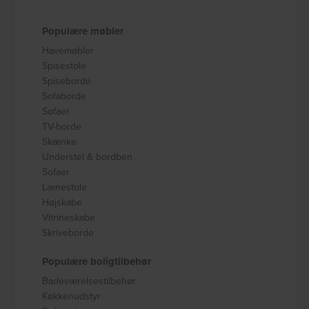
Populære møbler
Havemøbler
Spisestole
Spiseborde
Sofaborde
Sofaer
TV-borde
Skænke
Understel & bordben
Sofaer
Lænestole
Højskabe
Vitrineskabe
Skriveborde
Populære boligtilbehør
Badeværelsestilbehør
Køkkenudstyr