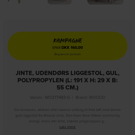
KAMPAGNE
DKK
160,00
SPAR
Begrænset periode
JINTE, UDENDØRS LIGGESTOL, GUL,
POLYPROPYLEN (L: 191 X H: 29 X B:
55 CM.)
Varenr.: WO377483-G
|
Brand:
WOOOD
Giv terrassen, altanen eller havens solkrog et frisk løft med denne
gule liggestol fra Woood Jinte. Den klare farve tilfører sommerlig
energi, mens det lette, stærke polypropylen g…
Læs mere