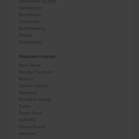
Dekoration og pynt
Gulvtæpper
Bordlamper
Gulvlamper
Borddækning
Plaider
Opbevaring
Populære brands
Kave Home
Nordlys Furniture
Rowico
Spinder Design
Signature
Nordique Design
Zuiver
Dutch Bone
byNORD
House Doctor
Ideal Lux