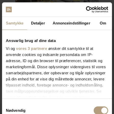
Samtykke
Detaljer
Annonceindstillinger
Om
Ansvarlig brug af dine data
Vi og
vores 3 partnere
ønsker dit samtykke til at
anvende cookies og indsamle persondata om IP-
adresse, ID og din browser til præferencer, statistik og
marketingformål. Disse oplysninger videregives til vores
samarbejdspartnere, der opbevarer og tilgår oplysninger
på din enhed for at vise dig målrettede annoncer, levere
tilpasset indhold, foretage annonce- og indholdsmåling,
lave målgruppeundersøgelser og udvikle tjenester. Se
mere information under
indstillinger
og i vores
persondatapolitik. Du kan altid trække dit samtykke
Samtykkevalg
tilbage eller ændre indstillinger fra vores
Nødvendig