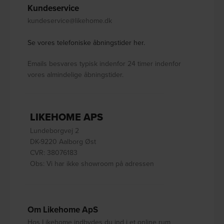
Kundeservice
kundeservice@likehome.dk
Se vores telefoniske åbningstider her.
Emails besvares typisk indenfor 24 timer indenfor
vores almindelige åbningstider.
LIKEHOME APS
Lundeborgvej 2
DK-9220 Aalborg Øst
CVR: 38076183
Obs: Vi har ikke showroom på adressen
Om Likehome ApS
Hos Likehome indbydes du ind i et online rum