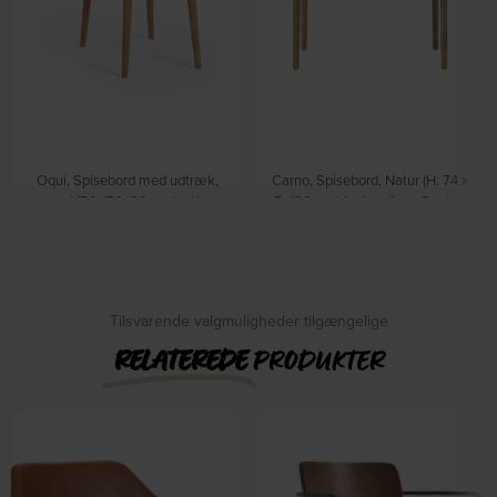
Oqui, Spisebord med udtræk,
Carno, Spisebord, Natur (H: 74 x
natur, H74x170x90 cm by Kave
B: 120 cm.) by Nordique Design
På lager
Home
På lager
DKK
5.249,00
DKK
4.899,00
Tilsvarende valgmuligheder tilgængelige
RELATEREDE
PRODUKTER