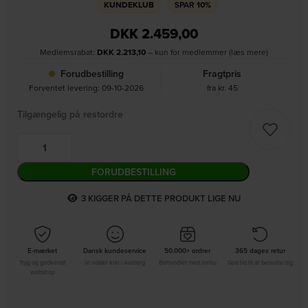
KUNDEKLUB
SPAR
10%
DKK
2.459,00
Medlemsrabat:
DKK
2.213,10
– kun for medlemmer (læs mere)
Forudbestilling
Fragtpris
Forventet levering: 09-10-2026
fra kr. 45
Tilgængelig på restordre
FORUDBESTILLING
4
KIGGER PÅ DETTE PRODUKT LIGE NU
E-mærket
Dansk kundeservice
50.000+ ordrer
365 dages retur
Tryg og godkendt
Vi sidder klar i Aalborg
Behandlet med omhu
God tid til at beslutte dig
webshop