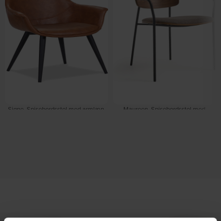
Signe, Spisebordsstol med armlæn,
Maureen, Spisebordsstol med
cognac by House of Sander
armlæn, brun/sort by Kave Home
På lager
På lager
DKK
1.139,00
DKK
1.299,00