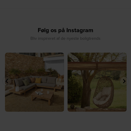
Følg os på Instagram
Bliv inspireret af de nyeste boligtrends
⁠
☀️ Sommerens naturlige
☀️ Find dit yndlingssted denne
samlingspunkt⁠
sommer⁠
...
...
8
0
8
0