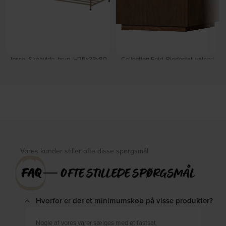
Josse, Skohylde, brun, H25x33x80
Collection Enid, Piedestal, valnød,
cm, metal by WOOOD
H80x24x24 cm by WOOOD
På lager
På lager
DKK
609,00
DKK
755,00
DKK
919,00
Vores kunder stiller ofte disse spørgsmål
FAQ
― OFTE STILLEDE SPØRGSMÅL
Hvorfor er der et minimumskøb på visse produkter?
Nogle af vores varer sælges med et fastsat