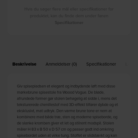
Hvis du søger flere mål eller specifikationer for
produktet, kan du finde dem under fanen
Specifikationer
Beskrivelse
Anmeldelser (0)
Specifikationer
Leveri
Giv spisepladsen et elegant og indbydende løft med disse
mørkebrune spisestole fra Woood Vogue. De bløde,
afrundede former gør stolen behagelig at sidde i, mens det
teksturerede chenillestof med 3D-effekt tilfører dybde og et
eksklusivt, mat udtryk. Den varme brune tone er nem at
kombinere med både træ, sten og moderne spiseborde, og
de slanke kromben giver et let og stilrent modspil. Stolen
måler H 83 x B 50 x D 57 cm og passer godt ind omkring
spisebordet uden at virke tung. Stoffet er slidstærkt og kan