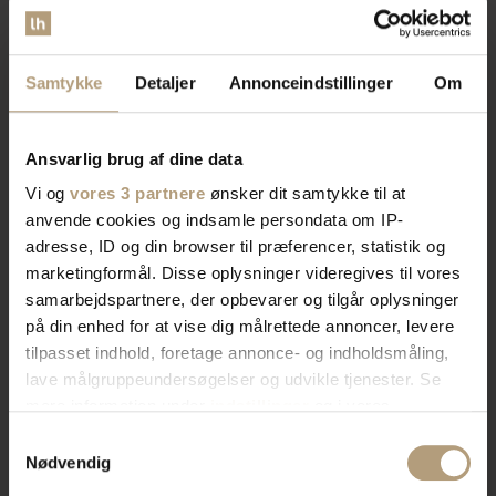
Vi er
specialister
indenfor
Samtykke
Detaljer
Annonceindstillinger
Om
indretning af private hjem og
Ansvarlig brug af dine data
erhvervslokaler​
Vi og
vores 3 partnere
ønsker dit samtykke til at
anvende cookies og indsamle persondata om IP-
adresse, ID og din browser til præferencer, statistik og
Vores brede sortiment forvandler dit rum med stil og
marketingformål. Disse oplysninger videregives til vores
funktionalitet. Find tidløst design, æstetik, eller
samarbejdspartnere, der opbevarer og tilgår oplysninger
farverigt interiør. Vi har skænke, TV-borde, bordben,
på din enhed for at vise dig målrettede annoncer, levere
og mere, der afspejler din stil. Vores produkter
tilpasset indhold, foretage annonce- og indholdsmåling,
kombinerer skønhed og praktik for et hjem der
lave målgruppeundersøgelser og udvikle tjenester. Se
imponerer. Skab rummet du drømmer om med os.
mere information under
indstillinger
og i vores
persondatapolitik. Du kan altid trække dit samtykke
Samtykkevalg
tilbage eller ændre indstillinger fra vores
Nødvendig
Bliv kontaktet af en salgskonsulent
"Cookiedeklaration", eller ved at trykke på "Privacy