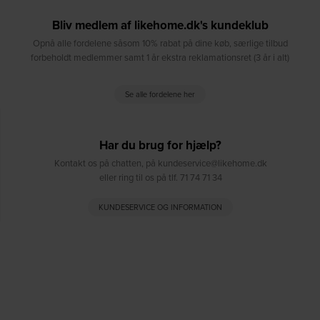
Bliv medlem af likehome.dk's kundeklub
Opnå alle fordelene såsom 10% rabat på dine køb, særlige tilbud
forbeholdt medlemmer samt 1 år ekstra reklamationsret (3 år i alt)
Se alle fordelene her
Har du brug for hjælp?
Kontakt os på chatten, på kundeservice@likehome.dk
eller ring til os på tlf. 71 74 71 34
KUNDESERVICE OG INFORMATION