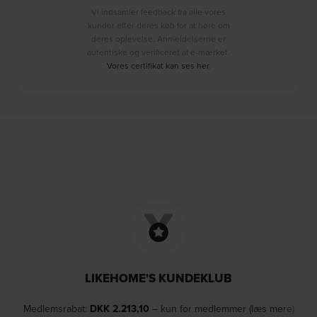
Vi indsamler feedback fra alle vores
kunder efter deres køb for at høre om
deres oplevelse. Anmeldelserne er
autentiske og verificeret af e-mærket.
Vores certifikat kan ses her
.
LIKEHOME'S KUNDEKLUB
Medlemsrabat:
DKK
2.213,10
– kun for medlemmer (læs mere)