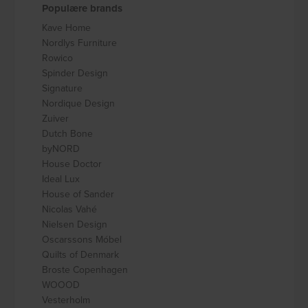
Populære brands
Kave Home
Nordlys Furniture
Rowico
Spinder Design
Signature
Nordique Design
Zuiver
Dutch Bone
byNORD
House Doctor
Ideal Lux
House of Sander
Nicolas Vahé
Nielsen Design
Oscarssons Móbel
Quilts of Denmark
Broste Copenhagen
WOOOD
Vesterholm