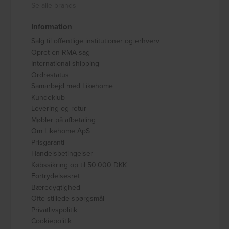
Se alle brands
Information
Salg til offentlige institutioner og erhverv
Opret en RMA-sag
International shipping
Ordrestatus
Samarbejd med Likehome
Kundeklub
Levering og retur
Møbler på afbetaling
Om Likehome ApS
Prisgaranti
Handelsbetingelser
Købssikring op til 50.000 DKK
Fortrydelsesret
Bæredygtighed
Ofte stillede spørgsmål
Privatlivspolitik
Cookiepolitik