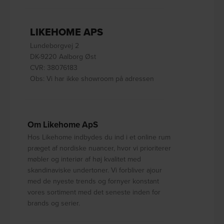
LIKEHOME APS
Lundeborgvej 2
DK-9220 Aalborg Øst
CVR: 38076183
Obs: Vi har ikke showroom på adressen
Om Likehome ApS
Hos Likehome indbydes du ind i et online rum
præget af nordiske nuancer, hvor vi prioriterer
møbler og interiør af høj kvalitet med
skandinaviske undertoner. Vi forbliver ajour
med de nyeste trends og fornyer konstant
vores sortiment med det seneste inden for
brands og serier.