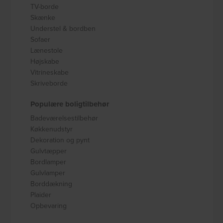
TV-borde
Skænke
Understel & bordben
Sofaer
Lænestole
Højskabe
Vitrineskabe
Skriveborde
Populære boligtilbehør
Badeværelsestilbehør
Køkkenudstyr
Dekoration og pynt
Gulvtæpper
Bordlamper
Gulvlamper
Borddækning
Plaider
Opbevaring