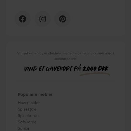
Vi trækker en ny vinder hver måned – deltag nu og vær med i
konkurrencen!
VIND ET GAVEKORT PÅ
2.000 DKK
Populære møbler
Havemøbler
Spisestole
Spiseborde
Sofaborde
Sofaer